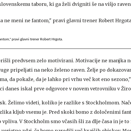
 slovenskemu taboru, ki ga želi dvigniti še na višjo raven
ntom," pravi glavni trener Robert Hrgota.
 prišli predvsem zelo motivirani. Motivacije ne manjka 
druge pripeljati na neko želeno raven. Želje po dokazovan
ma, da pokaže, da je lahko pri vrhu več kot eno sezono,"
nci danes iskal prve odgovore v novem vetrovniku v Žiro
k. Želimo videti, koliko je razlike s Stockholmom. Nač
lika kljub vsemu je. Pred skoki bomo z določenimi fanti
 vpliva. V Stockholm smo včasih šli za dlje časa in je to
 verjetno zdaj, če bomo naredili več krajših obiskov. M