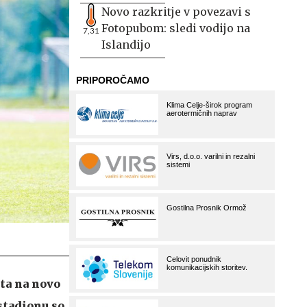
Novo razkritje v povezavi s
Fotopubom: sledi vodijo na
7,31
Islandijo
ta na novo
stadionu so