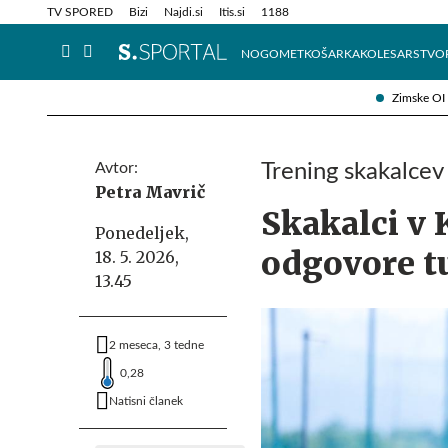
Info in obvestila
Tehnik
TV SPORED
Bizi
Najdi.si
Itis.si
1188
NOGOMET
KOŠARKA
KOLESARSTVO
Zimske OI
Avtor:
Trening skakalcev
Petra Mavrič
Skakalci v 
Ponedeljek,
odgovore t
18. 5. 2026,
13.45
2 meseca, 3 tedne
0,28
Natisni članek