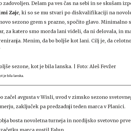
 zadovoljen. Delam pa ves čas na sebi in se skušam izpo
imi Zajc
, ki so se mu stvari po diskvalifikaciji na novol
V novo sezono grem s prazno, spočito glavo. Minimalno
, za katero smo morda lani videli, da ni delovala, in m
eniranja. Menim, da bo boljše kot lani. Cilj je, da celot
"
t je bila lanska.
bo začel avgusta v Wisli, uvod v zimsko sezono svetovn
merju, zaključek pa predzadnji teden marca v Planici.
ja bosta novoletna turneja in nordijsko svetovno prve
 začetku marca gostil Falun.