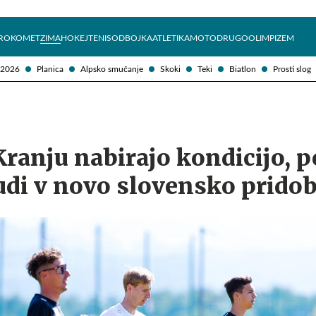
Želite prejemati e-novice?
Uživajmo pametno
ROKOMET
ZIMA
HOKEJ
TENIS
ODBOJKA
ATLETIKA
MOTO
DRUGO
OLIMPIZEM
 2026
Planica
Alpsko smučanje
Skoki
Teki
Biatlon
Prosti slog
Kranju nabirajo kondicijo, p
udi v novo slovensko pridob