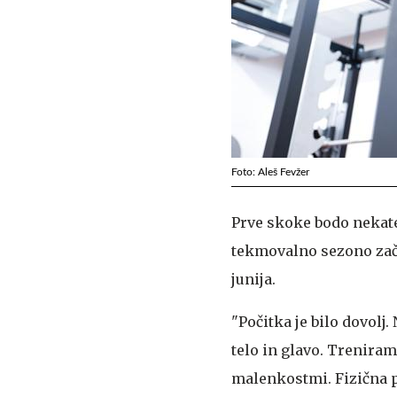
Foto: Aleš Fevžer
Prve skoke bodo nekater
tekmovalno sezono zač
junija.
"Počitka je bilo dovolj
telo in glavo. Trenira
malenkostmi. Fizična pr