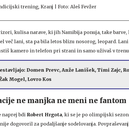
izori, kulisa narave, ki jih Namibija ponuja, take barve, k
el več lani, sta pa bila letos blizu nosorog, leopard. Lan
pustiš kamero in telefon pri strani in samo uživaš v trenu
stavljajo: Domen Prevc, Anže Lanišek, Timi Zajc, R
, Žak Mogel, Lovro Kos
acije ne manjka ne meni ne fantom
 naprej bdi
Robert Hrgota
, ki se je po olimpijski sezon
ije dogovoril za podaljšanje sodelovanja. Povpraševanja