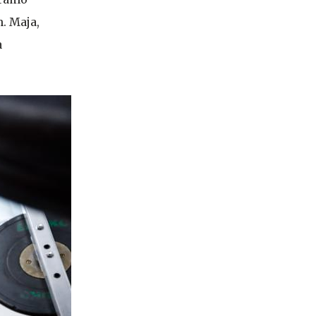
h. Maja,
a