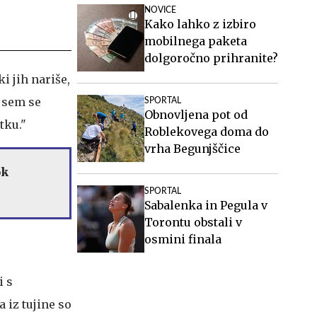
NOVICE
Kako lahko z izbiro
mobilnega paketa
dolgoročno prihranite?
i jih nariše,
i sem se
SPORTAL
Obnovljena pot od
tku."
Roblekovega doma do
vrha Begunjščice
ok
SPORTAL
Sabalenka in Pegula v
Torontu obstali v
osmini finala
i s
 iz tujine so