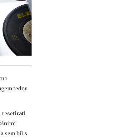
tno
rugem tednu
 resetirati
akšnimi
da sem bil s