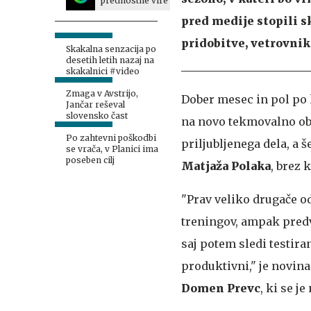
prednostne vire
pred medije stopili s
pridobitve, vetrovnik
Skakalna senzacija po
desetih letih nazaj na
skakalnici #video
Zmaga v Avstrijo,
Dober mesec in pol po
Jančar reševal
slovensko čast
na novo tekmovalno obd
Po zahtevni poškodbi
priljubljenega dela, a
se vrača, v Planici ima
poseben cilj
Matjaža Polaka
, brez 
"Prav veliko drugače od
treningov, ampak predv
saj potem sledi testiran
produktivni," je novin
Domen Prevc
, ki se j