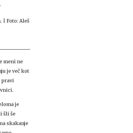
.
ne meni ne
ju je več kot
 pravi
vnici.
eloma je
 šli še
 na skakanje
oramo