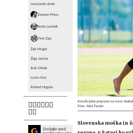
smučarski skoki
Domen Prevc
Anže Lanišek
Timi Zajc
Žak Mogel
Žiga Jančar
Rok Oblak
Lovro Kos
Robert Hrgota
Kondicijske priprave na novo skaka
Foto: Aleš Fevžer
Slovenska moška in ž
Dodajte med
sezono, v kateri bo v