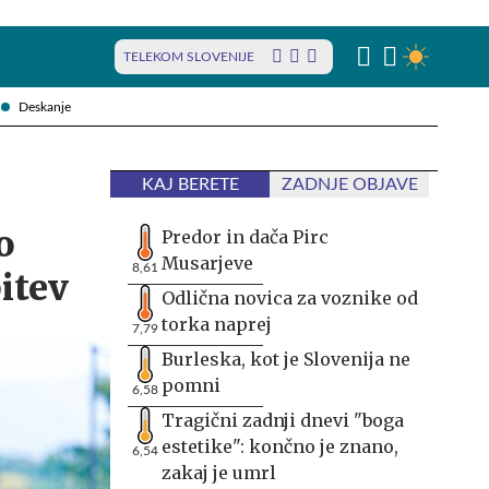
TELEKOM SLOVENIJE
Deskanje
KAJ BERETE
ZADNJE OBJAVE
o
Predor in dača Pirc
Musarjeve
8,61
itev
Odlična novica za voznike od
torka naprej
7,79
Burleska, kot je Slovenija ne
pomni
6,58
Tragični zadnji dnevi "boga
estetike": končno je znano,
6,54
zakaj je umrl