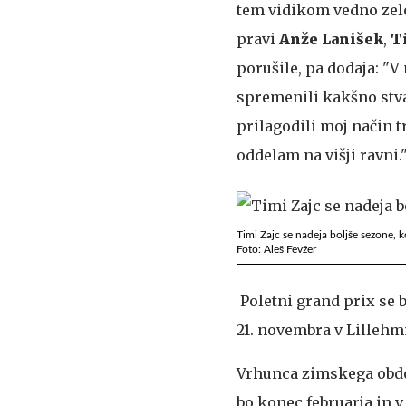
tem vidikom vedno zelo
pravi
Anže Lanišek
,
T
porušile, pa dodaja: "
spremenili kakšno stvar
prilagodili moj način tr
oddelam na višji ravni.
Timi Zajc se nadeja boljše sezone, ko
Foto: Aleš Fevžer
Poletni grand prix se 
21. novembra v Lillehm
Vrhunca zimskega obdob
bo konec februarja in v