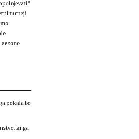
polnjevati,"
etni turneji
 smo
alo
no sezono
ega pokala bo
nstvo, ki ga