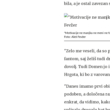
bila, a je ostal zavezan
"Motivacije ne manjka ne meni ne fa
Foto: Aleš Fevžer
"Zelo me veseli, da so
fantom, saj želiš tudi 
dovolj. Tudi Domen jo i
Hrgota, ki bo z varova
"Danes imamo prvi obis
podoben, a določena raz
enkrat, da vidimo, kako
vplivalo drugače kot bo