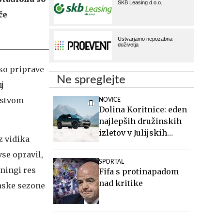
če
so priprave
Ne spreglejte
j
dstvom
NOVICE
Dolina Koritnice: eden
najlepših družinskih
izletov v Julijskih
z vidika
Alpah
se opravil,
SPORTAL
eningi res
Fifa s protinapadom
nad kritike
anske sezone