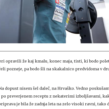
i opravili že kaj kmalu, konec maja, tisti, ki bodo pole
eli pozneje, pa bodo šli na skakalnico predvidoma v d
. Na dopust nisem šel daleč, na Hrvaško. Vedno poskušam
m po preverjenem receptu z nekaterimi izboljšavami, k
iprava je bila že zadnja leta na zelo visoki ravni, tako 