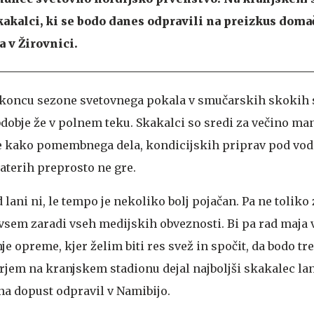
kakalci, ki se bodo danes odpravili na preizkus doma
a v Žirovnici.
 koncu sezone svetovnega pokala v smučarskih skokih 
obje že v polnem teku. Skakalci so sredi za večino man
 še kako pomembnega dela, kondicijskih priprav pod vo
katerih preprosto ne gre.
 lani ni, le tempo je nekoliko bolj pojačan. Pa ne toliko 
sem zaradi vseh medijskih obveznosti. Bi pa rad maja v
je opreme, kjer želim biti res svež in spočit, da bodo tr
arjem na kranjskem stadionu dejal najboljši skakalec l
e na dopust odpravil v Namibijo.