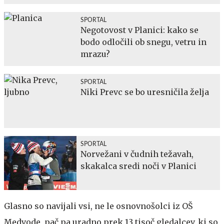
SPORTAL
Negotovost v Planici: kako se
bodo odločili ob snegu, vetru in
mrazu?
SPORTAL
Niki Prevc se bo uresničila želja
SPORTAL
Norvežani v čudnih težavah,
skakalca sredi noči v Planici
Glasno so navijali vsi, ne le osnovnošolci iz OŠ
Medvode, pač pa uradno prek 13 tisoč gledalcev, ki so