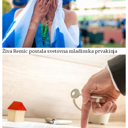
Živa Remic postala svetovna mladinska prvakinja