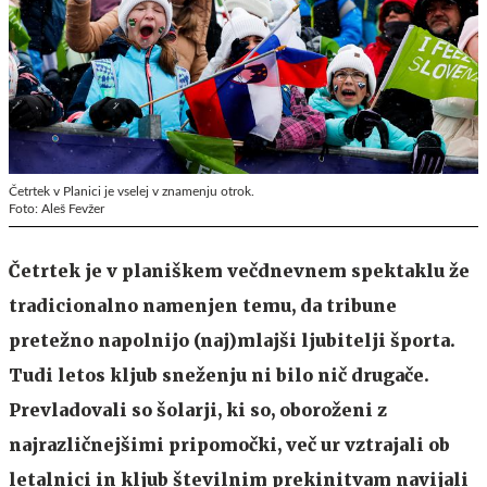
Četrtek v Planici je vselej v znamenju otrok.
Foto: Aleš Fevžer
Četrtek je v planiškem večdnevnem spektaklu že
tradicionalno namenjen temu, da tribune
pretežno napolnijo (naj)mlajši ljubitelji športa.
Tudi letos kljub sneženju ni bilo nič drugače.
Prevladovali so šolarji, ki so, oboroženi z
najrazličnejšimi pripomočki, več ur vztrajali ob
letalnici in kljub številnim prekinitvam navijali