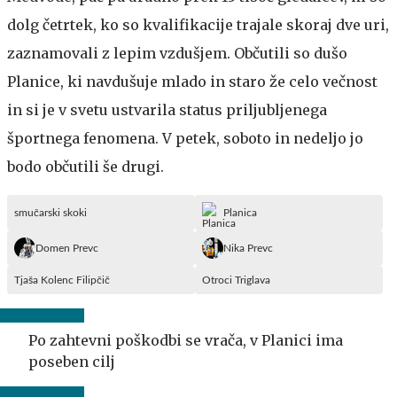
dolg četrtek, ko so kvalifikacije trajale skoraj dve uri,
zaznamovali z lepim vzdušjem. Občutili so dušo
Planice, ki navdušuje mlado in staro že celo večnost
in si je v svetu ustvarila status priljubljenega
športnega fenomena. V petek, soboto in nedeljo jo
bodo občutili še drugi.
smučarski skoki
Planica
Domen Prevc
Nika Prevc
Tjaša Kolenc Filipčič
Otroci Triglava
Po zahtevni poškodbi se vrača, v Planici ima
poseben cilj