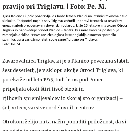
Tjaša Kolenc Filipčič pozdravlja, da bodo letos v Planici na letalnici tekmovale tudi
skakalke. Ta športni mejnik so v Triglavu začutili kot pravi trenutek za osvežitev
enega najbolj prepoznavnih slovenskih oglasov, ki že 23 let spremlja akcijo Otroci
Triglava in napoveduje prihod Planice – fantka, ki z mize skoči na posteljo, je
zamenjala deklica. "Nova različica oglasa le še poglablja osnovno sporočilo
izvirnika: vsi si zaslužimo leteti svoje sanje," pravijo pri Triglavu.
Foto: Pe. M.
Zavarovalnica Triglav, ki je s Planico povezana slabih
šest desetletij, je v sklopu akcije Otroci Triglava, ki
poteka že od leta 1979, tudi letos pod Ponce
pripeljala okoli štiri tisoč otrok in
njihovih spremljevalcev iz skoraj sto organizacij –
šol, vrtcev, varstveno-delovnih centrov.
Otrokom želijo na ta način ponuditi priložnost, da si
ogledajo tekmovanje na vrhunski ravni, spoznajo