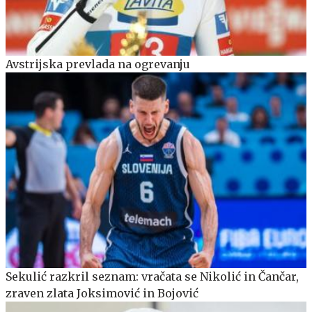
Avstrijska prevlada na ogrevanju
Sekulić razkril seznam: vračata se Nikolić in Čančar,
zraven zlata Joksimović in Bojović