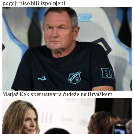
pogoji niso bili izpolnjeni
Matjaž Kek spet ustvarja čudeže na Hrvaškem