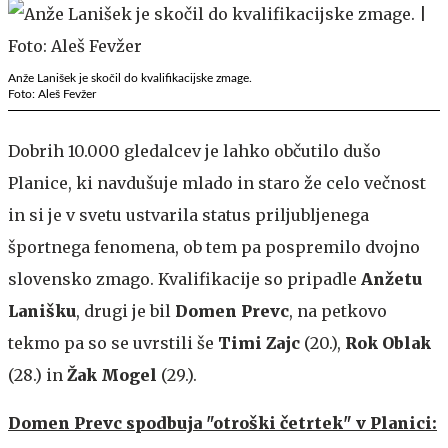
Anže Lanišek je skočil do kvalifikacijske zmage.
Foto: Aleš Fevžer
Dobrih 10.000 gledalcev je lahko občutilo dušo
Planice, ki navdušuje mlado in staro že celo večnost
in si je v svetu ustvarila status priljubljenega
športnega fenomena, ob tem pa pospremilo dvojno
slovensko zmago. Kvalifikacije so pripadle
Anžetu
Lanišku
, drugi je bil
Domen Prevc
, na petkovo
tekmo pa so se uvrstili še
Timi Zajc
(20.),
Rok Oblak
(28.) in
Žak Mogel
(29.).
Domen Prevc spodbuja "otroški četrtek" v Planici: