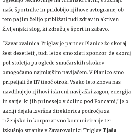
naše športnike in pridobijo njihove avtograme, ob
tem pa jim želijo približati tudi zdrav in aktiven
življenjski slog, ki združuje šport in zabavo.
"Zavarovalnica Triglav je partner Planice že skoraj
šest desetletij, tudi letos smo zlati sponzor, že skoraj
pol stoletja pa oglede smučarskih skokov
omogočamo najmlajšim navijačem. V Planico smo
pripeljali že 117 tisoč otrok. Vsako leto znova nas
navdihujejo njihovi iskreni navijaški zagon, energija
in sanje, ki jih prinesejo v dolino pod Poncami," je o
akciji dejala izvršna direktorica področja za
trženjsko in korporativno komuniciranje ter
izkušnjo stranke v Zavarovalnici Triglav
Tjaša