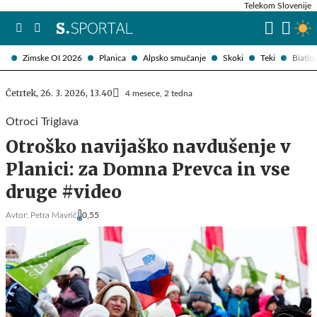
Telekom Slovenije
Zimske OI 2026
Planica
Alpsko smučanje
Skoki
Teki
Biatlo
Četrtek, 26. 3. 2026, 13.40
4 mesece, 2 tedna
Otroci Triglava
Otroško navijaško navdušenje v
Planici: za Domna Prevca in vse
druge #video
Avtor:
Petra Mavrič
0,55