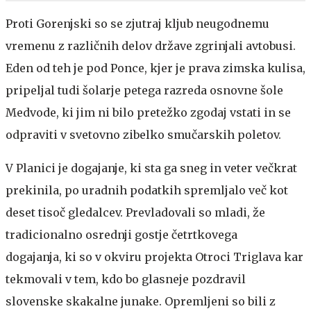
Proti Gorenjski so se zjutraj kljub neugodnemu
vremenu z različnih delov države zgrinjali avtobusi.
Eden od teh je pod Ponce, kjer je prava zimska kulisa,
pripeljal tudi šolarje petega razreda osnovne šole
Medvode, ki jim ni bilo pretežko zgodaj vstati in se
odpraviti v svetovno zibelko smučarskih poletov.
V Planici je dogajanje, ki sta ga sneg in veter večkrat
prekinila, po uradnih podatkih spremljalo več kot
deset tisoč gledalcev. Prevladovali so mladi, že
tradicionalno osrednji gostje četrtkovega
dogajanja, ki so v okviru projekta Otroci Triglava kar
tekmovali v tem, kdo bo glasneje pozdravil
slovenske skakalne junake. Opremljeni so bili z