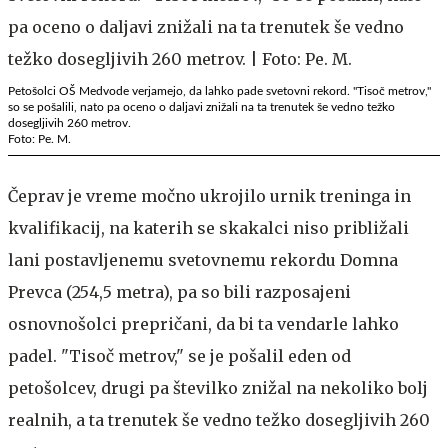
Petošolci OŠ Medvode verjamejo, da lahko pade svetovni rekord. "Tisoč metrov,"
so se pošalili, nato pa oceno o daljavi znižali na ta trenutek še vedno težko
dosegljivih 260 metrov.
Foto: Pe. M.
Čeprav je vreme močno ukrojilo urnik treninga in
kvalifikacij, na katerih se skakalci niso približali
lani postavljenemu svetovnemu rekordu Domna
Prevca (254,5 metra), pa so bili razposajeni
osnovnošolci prepričani, da bi ta vendarle lahko
padel. "Tisoč metrov," se je pošalil eden od
petošolcev, drugi pa številko znižal na nekoliko bolj
realnih, a ta trenutek še vedno težko dosegljivih 260