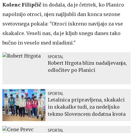
Kolenc Filipčič
in dodala, da je četrtek, ko Planico
napolnijo otroci, njen najljubši dan konca sezone
svetovnega pokala: "Otroci iskreno navijajo za vse
skakalce. Veseli nas, da je kljub snegu danes tako
bučno in veselo med mladimi."
SPORTAL
Robert Hrgota blizu nadaljevanja,
odločitev po Planici
SPORTAL
Letalnica pripravljena, skakalci
in skakalke tudi, za nedeljsko
tekmo Slovencem dodatna kvota
SPORTAL