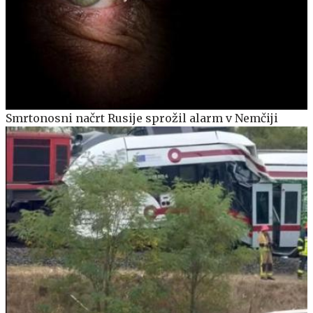
Smrtonosni načrt Rusije sprožil alarm v Nemčiji