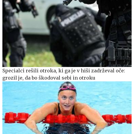
Specialci rešili otroka, ki ga je v hiši zadrževal oče:
grozil je, da bo škodoval sebi in otroku