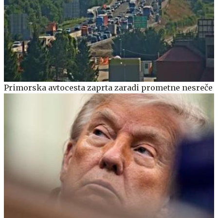
Primorska avtocesta zaprta zaradi prometne nesreče