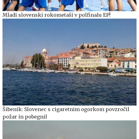
Mladi slovenski rokometaši v polfinalu EP!
Šibenik: Slovenec s cigaretnim ogorkom povzročil
požar in pobegnil