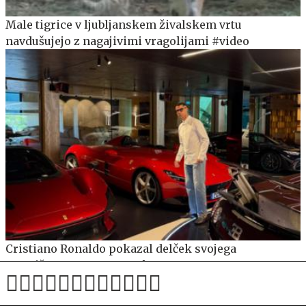
Male tigrice v ljubljanskem živalskem vrtu
navdušujejo z nagajivimi vragolijami #video
Cristiano Ronaldo pokazal delček svojega
prestižnega voznega parka