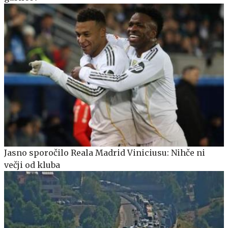
Jasno sporočilo Reala Madrid Viniciusu: Nihče ni
večji od kluba