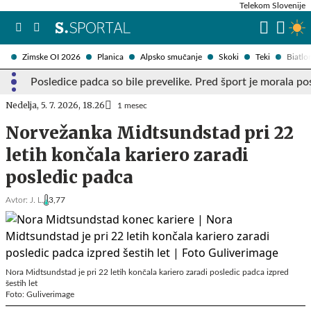
Telekom Slovenije
Zimske OI 2026
Planica
Alpsko smučanje
Skoki
Teki
Biatlo
Posledice padca so bile prevelike. Pred šport je morala pos
Nedelja, 5. 7. 2026, 18.26
1 mesec
Norvežanka Midtsundstad pri 22
letih končala kariero zaradi
posledic padca
Avtor:
J. L.
3,77
Nora Midtsundstad je pri 22 letih končala kariero zaradi posledic padca izpred
šestih let
Foto: Guliverimage