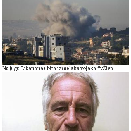
Na jugu Libanona ubita izraelska vojaka #vŽivo