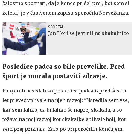
žalostno spoznati, da je konec prišel prej, kot sem si
želela," je v čustvenem zapisu sporočila Norvežanka.
SPORTAL
Jan Hörl se je vrnil na skakalnico
Posledice padca so bile prevelike. Pred
šport je morala postaviti zdravje.
Po njenih besedah so posledice padca izpred šestih
let preveč vplivale na njen razvoj: "Naredila sem vse,
kar sem lahko, da bi lahko še naprej skakala, a so
težave na moj razvoj kot skakalke vplivale bolj, kot
sem prej priznala. Zato po priporočilih končujem