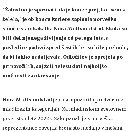
"Žalostno je spoznati, da je konec prej, kot sem si
želela," je ob koncu kariere zapisala norveška
smučarska skakalka Nora Midtsundstad. Skoki so
bili del njenega življenja od petega leta, a
posledice padca izpred šestih let so bile prehude,
da bi lahko nadaljevala. Odločitev je sprejela po
priporočilih, saj želi telesu dati najboljše
možnosti za okrevanje.
Nora Midtsundstad
je nase opozorila predvsem v
mladinskih kategorijah. Na mladinskem svetovnem
prvenstvu leta 2022 v Zakopanah je z norveško
reprezentanco osvojila bronasto medaljo v mešani