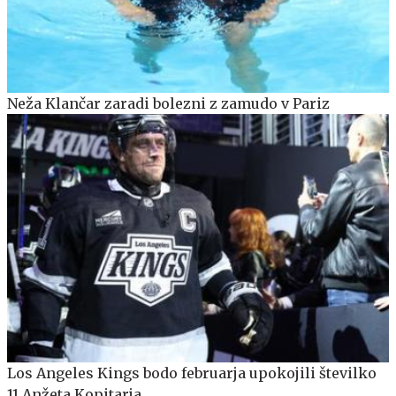
Neža Klančar zaradi bolezni z zamudo v Pariz
Los Angeles Kings bodo februarja upokojili številko
11 Anžeta Kopitarja