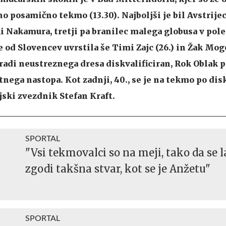
no posamično tekmo (13.30). Najboljši je bil Avstrij
i Nakamura, tretji pa branilec malega globusa v po
 od Slovencev uvrstila še Timi Zajc (26.) in Žak Moge
radi neustreznega dresa diskvalificiran, Rok Oblak pa
nega nastopa. Kot zadnji, 40., se je na tekmo po disk
jski zvezdnik Stefan Kraft.
SPORTAL
"Vsi tekmovalci so na meji, tako da se 
zgodi takšna stvar, kot se je Anžetu"
SPORTAL