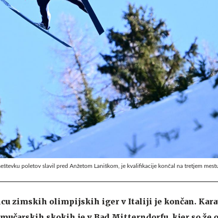
eštevku poletov slavil pred Anžetom Laniškom, je kvalifikacije končal na tretjem mest
u zimskih olimpijskih iger v Italiji je končan. Kar
mučarskih skokih je v Bad Mitterndorfu, kjer so že o