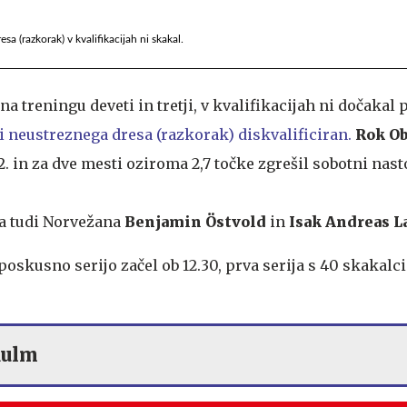
a (razkorak) v kvalifikacijah ni skakal.
il na treningu deveti in tretji, v kvalifikacijah ni dočakal
adi neustreznega dresa (razkorak) diskvalificiran.
Rok O
2. in za dve mesti oziroma 2,7 točke zgrešil sobotni nast
la tudi Norvežana
Benjamin Östvold
in
Isak Andreas 
poskusno serijo začel ob 12.30, prva serija s 40 skakalci
Kulm