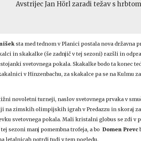
Avstrijec Jan Hörl zaradi težav s hrbt
nišek
sta med tednom v Planici postala nova državna p
alci in skakalke (še zadnjič v tej sezoni) razšli in odpra
postojanki svetovnega pokala. Skakalke bodo ta konec te
akalnici v Hinzenbachu, za skakalce pa se na Kulmu za
žni novoletni turneji, naslov svetovnega prvaka v smu
lji na zimskih olimpijskih igrah v Predazzu in skoraj z
ku svetovnega pokala. Mali kristalni globus se zdi v p
 tej sezoni manj pomembna trofeja, a bo
Domen Prevc
na letalnicah potrdi tudi v tem pogledu.