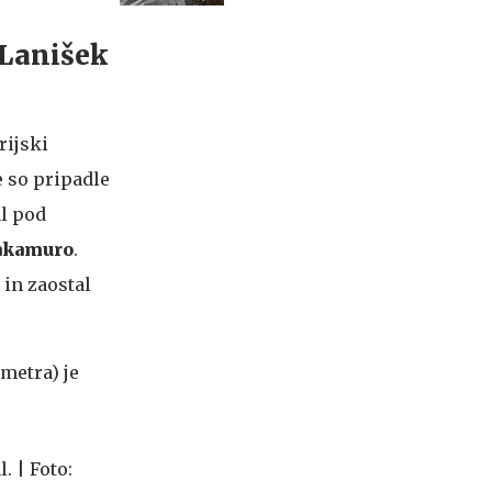
 Lanišek
rijski
e so pripadle
al pod
akamuro
.
 in zaostal
 metra) je