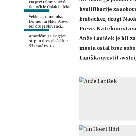
Na prvi tekmi v Wisli
do točk le Oblak in Jelar
kvalifikacije za sobot
Velika sprememba:
Embacher, drugi Naok
Domen in Nika Prevc
ter drugi Slovenci
Prevc. Na tekmo sta se
dobili proste roke
Američan za Pogijev
Anže Lanišek je bil za
strgan dres plačal kar
95 tisoč evrov
mestu ostal brez sobot
Laniška uvrstil avstri