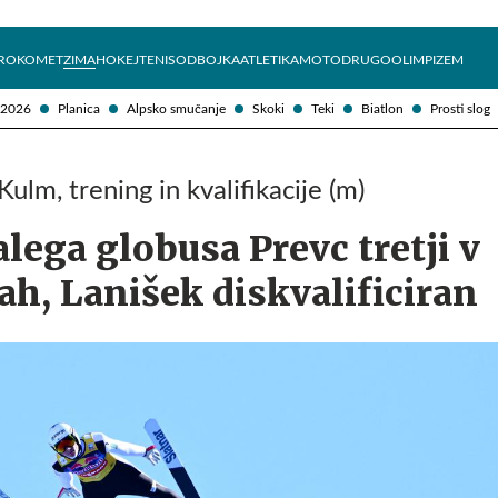
Želite prejemati e-novice?
Uživajmo pametno
ROKOMET
ZIMA
HOKEJ
TENIS
ODBOJKA
ATLETIKA
MOTO
DRUGO
OLIMPIZEM
 2026
Planica
Alpsko smučanje
Skoki
Teki
Biatlon
Prosti slog
Kulm, trening in kvalifikacije (m)
lega globusa Prevc tretji v
jah, Lanišek diskvalificiran