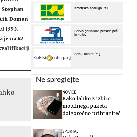
ec Stephan
letih Domen
l (39.).
 je na 42.
valifikaciji
Ne spreglejte
lahko
NOVICE
Kako lahko z izbiro
mobilnega paketa
dolgoročno prihranite?
SPORTAL