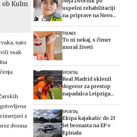
Neja Dvornik po
om ob Kulm
uspešni rehabilitaciji
na priprave na Novo
Zelandijo
TRENDI
To ni nekaj, s čimer
rvaka, nato
moraš živeti
vili vsak
dna
čenja
SPORTAL
Real Madrid sklenil
dogovor za prestop
napadalca Leipziga
čarskih
Diomandeja
agotovljena
SPORTAL
rimerjavi z
Ekipa kajakašic do 23
let bronasta na EP v
brez dvoma
Epinalu