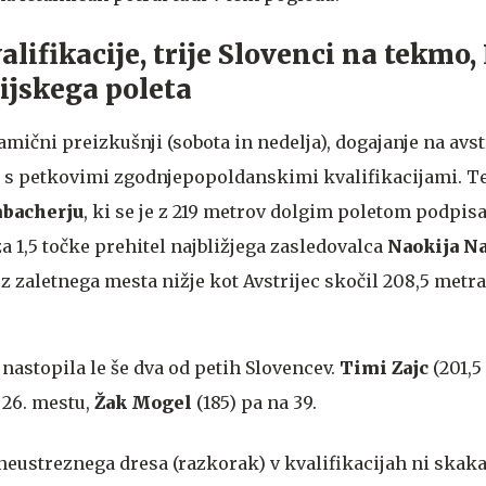
lifikacije, trije Slovenci na tekmo,
cijskega poleta
mični preizkušnji (sobota in nedelja), dogajanje na avst
elo s petkovimi zgodnjepopoldanskimi kvalifikacijami. T
bacherju
, ki se je z 219 metrov dolgim poletom podpis
za 1,5 točke prehitel najbližjega zasledovalca
Naokija N
je z zaletnega mesta nižje kot Avstrijec skočil 208,5 metra
nastopila le še dva od petih Slovencev.
Timi Zajc
(201,5
 26. mestu,
Žak Mogel
(185) pa na 39.