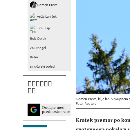
Domen Prevc
Anže Lanišek
Timi Zajc
Rok Oblak
Žak Mogel
Kulm
smučarski poleti
Domen Prevc, ki je lani v skupnem s
Foto: Reuters
Dodajte med
prednostne vire
Kratek premor po konc
svetovnega pokala v s