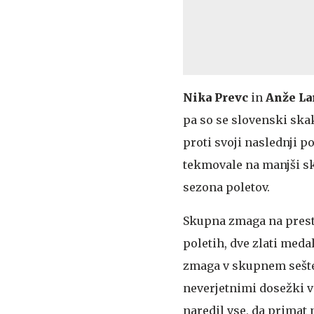
Nika Prevc
in
Anže La
pa so se slovenski skak
proti svoji naslednji 
tekmovale na manjši sk
sezona poletov.
Skupna zmaga na presti
poletih, dve zlati meda
zmaga v skupnem seštev
neverjetnimi dosežki v
naredil vse, da primat 