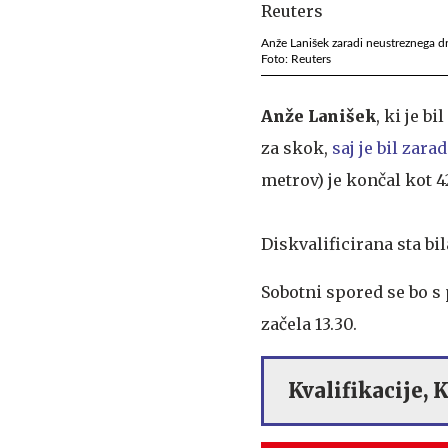
Anže Lanišek zaradi neustreznega dres
Foto: Reuters
Anže Lanišek
, ki je b
za skok,
saj je bil zar
metrov) je končal kot 4
Diskvalificirana sta bi
Sobotni spored se bo s 
začela 13.30.
Kvalifikacije, 