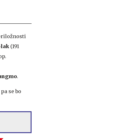
 priložnosti
blak
(191
op.
Langmo
.
 pa se bo