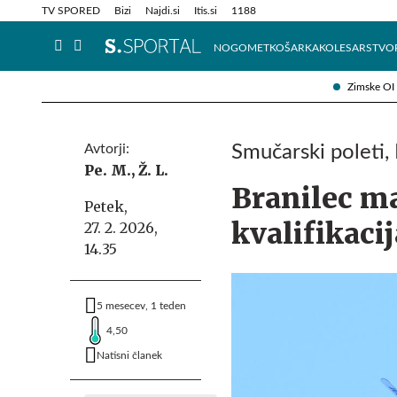
Info in obvestila
Tehnik
TV SPORED
Bizi
Najdi.si
Itis.si
1188
NOGOMET
KOŠARKA
KOLESARSTVO
Zimske OI
Avtorji:
Smučarski poleti, 
Pe. M.,
Ž. L.
Branilec ma
Petek,
kvalifikaci
27. 2. 2026,
14.35
5 mesecev, 1 teden
4,50
Natisni članek