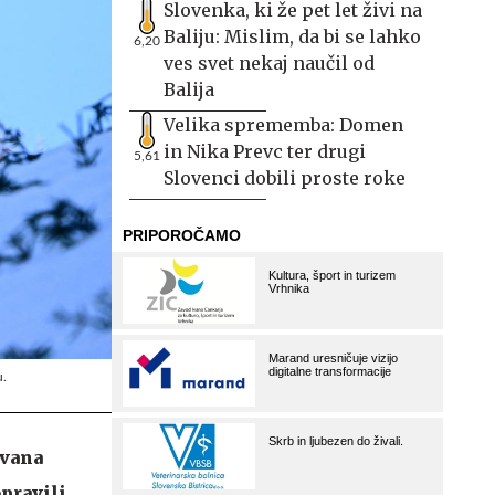
Slovenka, ki že pet let živi na
Baliju: Mislim, da bi se lahko
6,20
ves svet nekaj naučil od
Balija
Velika sprememba: Domen
in Nika Prevc ter drugi
5,61
Slovenci dobili proste roke
u.
avana
pravili