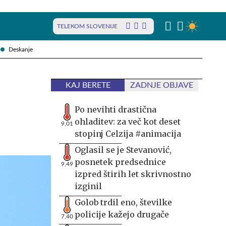
TELEKOM SLOVENIJE
Deskanje
KAJ BERETE
ZADNJE OBJAVE
Po nevihti drastična
ohladitev: za več kot deset
9,01
stopinj Celzija #animacija
Oglasil se je Stevanović,
posnetek predsednice
9,49
izpred štirih let skrivnostno
izginil
Golob trdil eno, številke
policije kažejo drugače
7,40