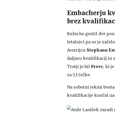
Embacherju kva
brez kvalifika
Kulm bo gostil dve posa
letalnici pa se je zač
Avstrijcu
Stephanu Em
daljavo kvalifikacij in 
Tretji je bil
Prevc
, ki 
za 5,1 točke.
Na sobotni tekmi bosta 
kvalifikacije končal na