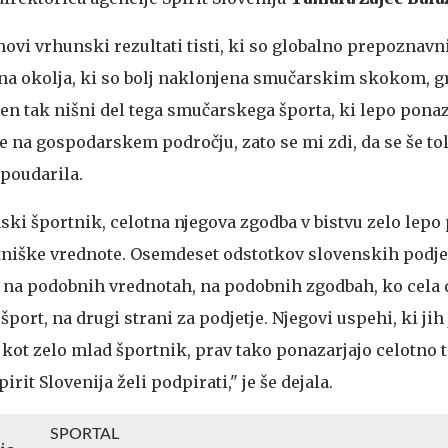
vi vrhunski rezultati tisti, ki so globalno prepoznavn
na okolja, ki so bolj naklonjena smučarskim skokom, gr
n tak nišni del tega smučarskega športa, ki lepo ponaza
 na gospodarskem področju, zato se mi zdi, da se še tol
 poudarila.
i športnik, celotna njegova zgodba v bistvu zelo lepo
tniške vrednote. Osemdeset odstotkov slovenskih podjeti
jo na podobnih vrednotah, na podobnih zgodbah, ko cela 
šport, na drugi strani za podjetje. Njegovi uspehi, ki jih
 kot zelo mlad športnik, prav tako ponazarjajo celotno 
irit Slovenija želi podpirati," je še dejala.
SPORTAL