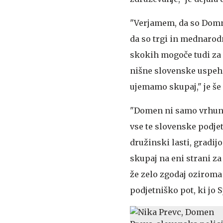
"Verjamem, da so Domno
da so trgi in mednarod
skokih mogoče tudi za e
nišne slovenske uspehe
ujemamo skupaj," je še
"Domen ni samo vrhunsk
vse te slovenske podje
družinski lasti, gradi
skupaj na eni strani za 
že zelo zgodaj oziroma
podjetniško pot, ki jo Sp