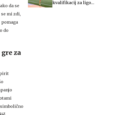
kvalifikacij za ligo
Tako da se
Europa
 se mi zdi,
cu pomaga
jo do
 gre za
pirit
šo
mpanjo
notami
 simbolično
ič.