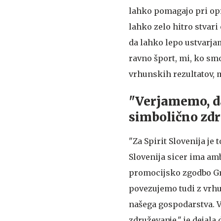
lahko pomagajo pri opre
lahko zelo hitro stvari
da lahko lepo ustvarj
ravno šport, mi, ko smo
vrhunskih rezultatov, m
"Verjamemo, da
simbolično zd
"Za Spirit Slovenija je 
Slovenija sicer ima am
promocijsko zgodbo Gre
povezujemo tudi z vrh
našega gospodarstva. V
združevanje," je dejala