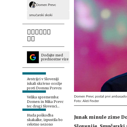
Domen Prevc
smučarski skoki
Dodajte med
prednostne vire
Avstrijci v Sloveniji
iskali skrivno orožje
proti Domnu Prevcu
Domen Prevc postal prvi ambasador
Velika sprememba:
Foto: Aleš Fevžer
Domen in Nika Prevc
ter drugi Slovenci
dobili proste roke
Huda poškodba
Junak minule zime Do
skakalke, izpustila bo
celotno sezono
Slovenije. Smučarski