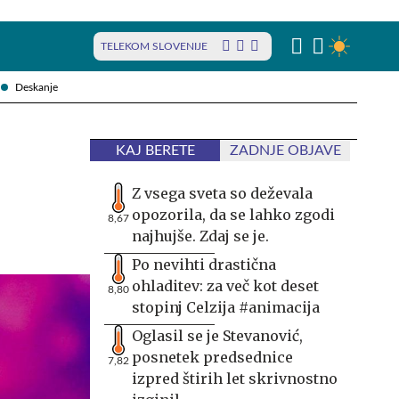
TELEKOM SLOVENIJE
Deskanje
KAJ BERETE
ZADNJE OBJAVE
Z vsega sveta so deževala
opozorila, da se lahko zgodi
8,67
najhujše. Zdaj se je.
Po nevihti drastična
ohladitev: za več kot deset
8,80
stopinj Celzija #animacija
Oglasil se je Stevanović,
posnetek predsednice
7,82
izpred štirih let skrivnostno