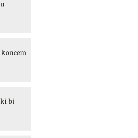
cu
ed koncem
ki bi