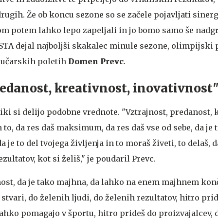
ugih. Že ob koncu sezone so se začele pojavljati sinergi
om potem lahko lepo zapeljali in jo bomo samo še nadgr
a STA dejal najboljši skakalec minule sezone, olimpijski 
mučarskih poletih
Domen Prevc
.
redanost, kreativnost, inovativnost
iki si delijo podobne vrednote. "Vztrajnost, predanost, 
to, da res daš maksimum, da res daš vse od sebe, da je t
je to del tvojega življenja in to moraš živeti, to delaš,
zultatov, kot si želiš," je poudaril Prevc.
nost, da je tako majhna, da lahko na enem majhnem kon
stvari, do želenih ljudi, do želenih rezultatov, hitro prid
 lahko pomagajo v športu, hitro prideš do proizvajalcev, do