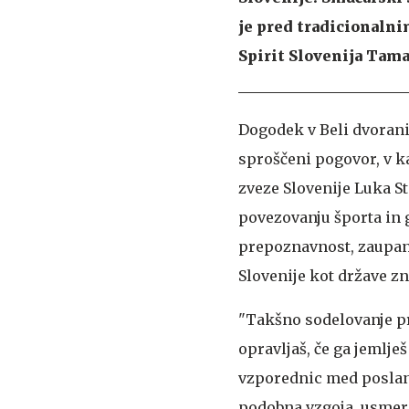
je pred tradicionalni
Spirit Slovenija Tama
Dogodek v Beli dvorani
sproščeni pogovor, v k
zveze Slovenije Luka S
povezovanju športa in 
prepoznavnost, zaupan
Slovenije kot države zn
"Takšno sodelovanje pr
opravljaš, če ga jemlje
vzporednic med poslans
podobna vzgoja, usmerit