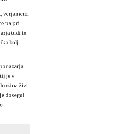
i, verjamem,
e pa pri
rja tudi te
iko bolj
 ponazarja
j je v
družina živi
 je dosegal
to