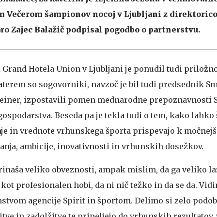
m Večerom šampionov nocoj v Ljubljani z direktorico
ro Zajec Balažič podpisal pogodbo o partnerstvu.
 Grand Hotela Union v Ljubljani je ponudil tudi priložno
aterem so sogovorniki, navzoč je bil tudi predsednik S
teiner, izpostavili pomen mednarodne prepoznavnosti S
gospodarstva. Beseda pa je tekla tudi o tem, kako lahko
je in vrednote vrhunskega športa prispevajo k močnejš
anja, ambicije, inovativnosti in vrhunskih dosežkov.
inaša veliko obveznosti, ampak mislim, da ga veliko la
š kot profesionalen hobi, da ni nič težko in da se da. Vid
tvom agencije Spirit in športom. Delimo si zelo podob
ve in zadolžitve te pripeljejo do vrhunskih rezultatov, 