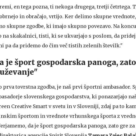
mi, en tega pozna, ti nekoga drugega, tretji četrtega. 
 obrnejo in obračajo, vrtijo. Ker delimo skupne vrednote,
amo skupne zgodbe, ki imajo skupno povezavo. Na kon
 na skakalnici, tisti, ki se ukvarjajo s poslom, da pride
i pa da pridemo do čim več tistih zelenih številk."
 je šport gospodarska panoga, zato
ruževanje"
to prva tovrstna zgodba, je naš prvi športni ambasador. S
basadorje slovenskega gospodarstva, ki ponazarjajo na
en Creative Smart v svetu in v Sloveniji, zdaj pa to ka
unskim športom in vrednote vrhunskega športa z vred
erjamemo, da je šport gospodarska panoga, zato gre za
 direktorica agencije Spirit Slovenija
Tamara Zajec Balaž