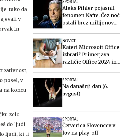
SPORTAL
Aleks Pihler pojasnil
je, tako da
fenomen Nafte. Čez noč
ajevali v
ostali brez milijonov
prvak in
evrov, a so najboljši v
Sloveniji.
NOVICE
Kateri Microsoft Office
"
izbrati? Primerjava
različic Office 2024 in
Office 2021.
kreativnost,
o posel, v
SPORTAL
Na današnji dan (6.
 da na koncu
avgust)
čku zelo
SPORTAL
eš do ljudi,
Četverica Slovencev v
lov na play-off
 ljudi, ki ti