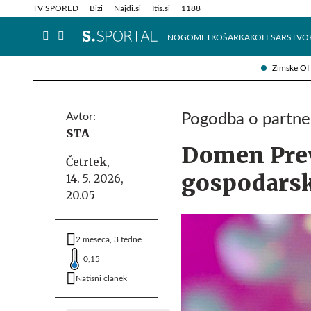
Info in obvestila
Tehnik
TV SPORED
Bizi
Najdi.si
Itis.si
1188
NOGOMET
KOŠARKA
KOLESARSTVO
Zimske OI
Avtor:
Pogodba o partne
STA
Domen Prev
Četrtek,
gospodarsk
14. 5. 2026,
20.05
2 meseca, 3 tedne
0,15
Natisni članek