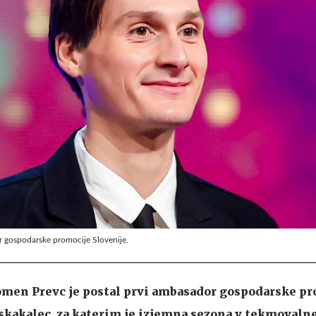
 gospodarske promocije Slovenije.
men Prevc je postal prvi ambasador gospodarske pr
 skakalec, za katerim je izjemna sezona v tekmovaln