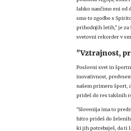
lahko naučimo eni od dr
smo to zgodbo s Spirit
prihodnjih letih," je z
svetovni rekorder v s
"Vztrajnost, p
Poslovni svet in športn
inovativnost, predvsem 
našem primeru šport, da 
prideš do res takšnih re
"Slovenija ima to pred
hitro prideš do želenih 
ki jih potrebuješ, da ti