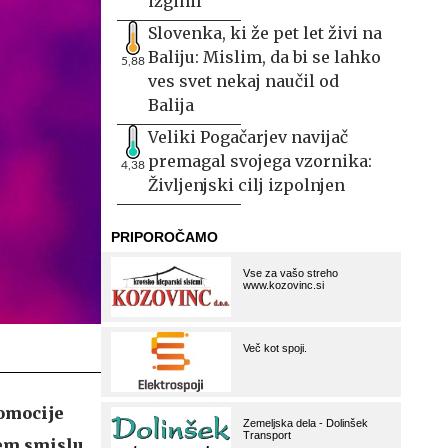
izginil
Slovenka, ki že pet let živi na
Baliju: Mislim, da bi se lahko
5,88
ves svet nekaj naučil od
Balija
Veliki Pogačarjev navijač
premagal svojega vzornika:
4,38
Življenjski cilj izpolnjen
omocije
em smislu,