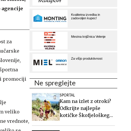
 agencije
st za
mučarske
lovenije,
 športna
i promociji
Ne spreglejte
SPORTAL
Kam na izlet z otroki?
žje
Odkrijte najlepše
im veliko
kotičke Škofjeloškega
ne vrednote,
hribovja.
veliko se