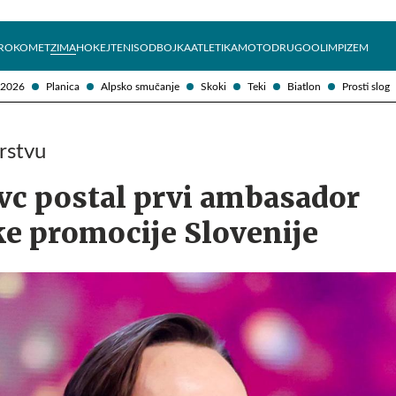
Želite prejemati e-novice?
Uživajmo pametno
ROKOMET
ZIMA
HOKEJ
TENIS
ODBOJKA
ATLETIKA
MOTO
DRUGO
OLIMPIZEM
 2026
Planica
Alpsko smučanje
Skoki
Teki
Biatlon
Prosti slog
rstvu
c postal prvi ambasador
e promocije Slovenije