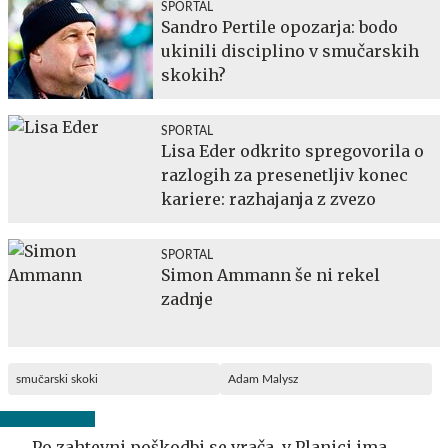
SPORTAL
Sandro Pertile opozarja: bodo
ukinili disciplino v smučarskih
skokih?
SPORTAL
Lisa Eder odkrito spregovorila o
razlogih za presenetljiv konec
kariere: razhajanja z zvezo
SPORTAL
Simon Ammann še ni rekel
zadnje
smučarski skoki
Adam Malysz
Po zahtevni poškodbi se vrača, v Planici ima