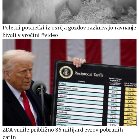
Poletni posnetki iz osrčja gozdov razkrivajo ravnanje
živali v vročini #video
ZDA vrnile približno 86 milijard evrov pobranih
carin