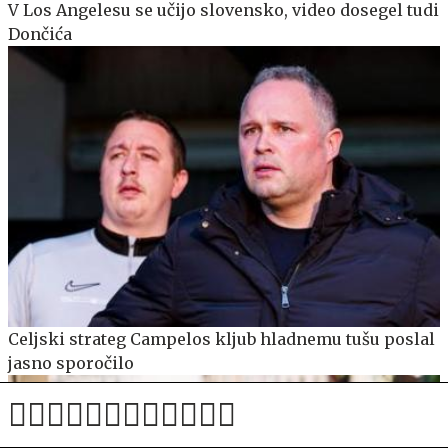
V Los Angelesu se učijo slovensko, video dosegel tudi
Dončića
Celjski strateg Campelos kljub hladnemu tušu poslal
jasno sporočilo