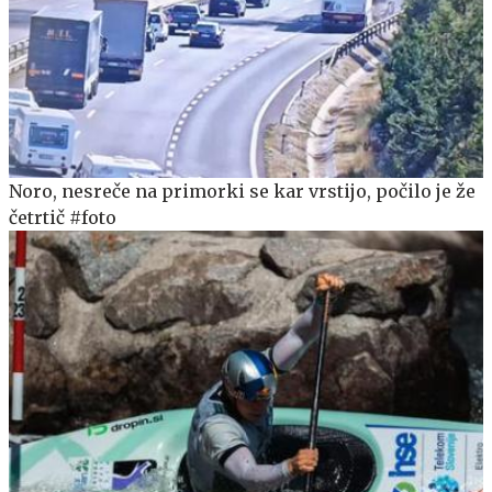
Noro, nesreče na primorki se kar vrstijo, počilo je že
četrtič #foto