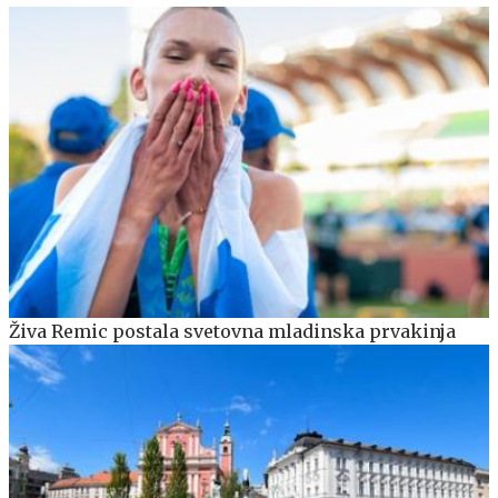
Živa Remic postala svetovna mladinska prvakinja