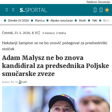
Telekom Slovenije
Zimske OI 2026
Planica
Alpsko smučanje
Skoki
Teki
Biatlo
Četrtek, 23. 4. 2026, 8.35
3 mesece, 2 tedna
Nekdanji šampion se ne bo vnovič potegoval za predsedniški
stolček
Adam Malysz ne bo znova
kandidiral za predsednika Poljske
smučarske zveze
Avtor:
Pe. M.
0,69