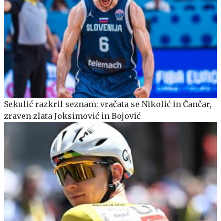
Sekulić razkril seznam: vračata se Nikolić in Čančar,
zraven zlata Joksimović in Bojović