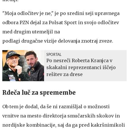
"Moja odločitev je ne," je po sredini seji upravnega
odbora PZN dejal za Polsat Sport in svojo odločitev
med drugim utemeljil na
podlagi drugačne vizije delovanja znotraj zveze.
SPORTAL
Po nesreči Roberta Kranjca v
skakalni reprezentanci iščejo
rešitev za drese
Rdeča luč za spremembe
Ob tem je dodal, da še ni razmišljal o možnosti
vrnitve na mesto direktorja smučarskih skokov in
nordijske kombinacije, saj da ga pred kakršnimikoli