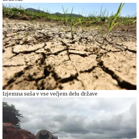
Izjemna suša v vse večjem delu države