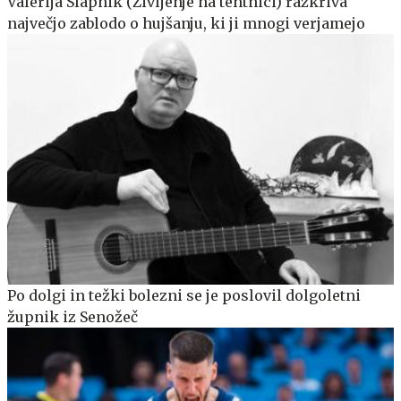
Valerija Slapnik (Življenje na tehtnici) razkriva
največjo zablodo o hujšanju, ki ji mnogi verjamejo
Po dolgi in težki bolezni se je poslovil dolgoletni
župnik iz Senožeč