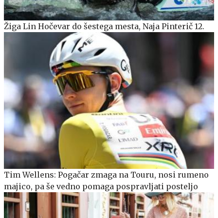
Žiga Lin Hočevar do šestega mesta, Naja Pinterič 12.
Tim Wellens: Pogačar zmaga na Touru, nosi rumeno
majico, pa še vedno pomaga pospravljati posteljo