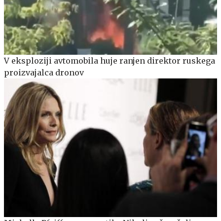
V eksploziji avtomobila huje ranjen direktor ruskega
proizvajalca dronov