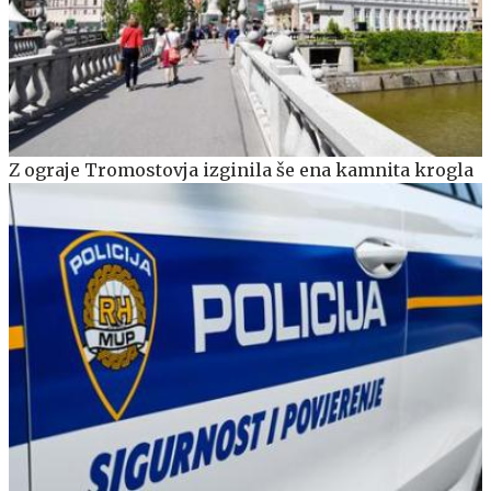
Z ograje Tromostovja izginila še ena kamnita krogla