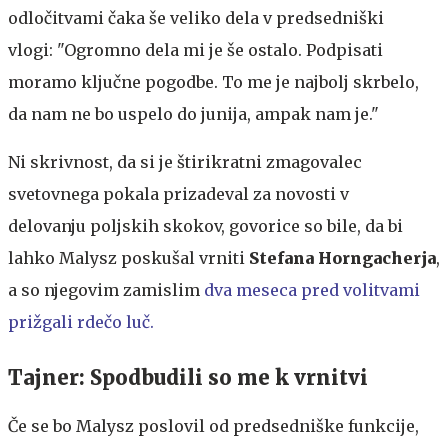
odločitvami čaka še veliko dela v predsedniški
vlogi: "Ogromno dela mi je še ostalo. Podpisati
moramo ključne pogodbe. To me je najbolj skrbelo,
da nam ne bo uspelo do junija, ampak nam je."
Ni skrivnost, da si je štirikratni zmagovalec
svetovnega pokala prizadeval za novosti v
delovanju poljskih skokov, govorice so bile, da bi
lahko Malysz poskušal vrniti
Stefana Horngacherja
,
a so njegovim zamislim
dva meseca pred volitvami
prižgali rdečo luč.
Tajner: Spodbudili so me k vrnitvi
Če se bo Malysz poslovil od predsedniške funkcije,