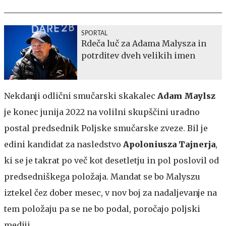
SPORTAL
Rdeča luč za Adama Malysza in
potrditev dveh velikih imen
Nekdanji odlični smučarski skakalec
Adam Maylsz
je konec junija 2022 na volilni skupščini uradno
postal predsednik Poljske smučarske zveze. Bil je
edini kandidat za nasledstvo
Apoloniusza Tajnerja
,
ki se je takrat po več kot desetletju in pol poslovil od
predsedniškega položaja. Mandat se bo Malyszu
iztekel čez dober mesec, v nov boj za nadaljevanje na
tem položaju pa se ne bo podal, poročajo poljski
mediji.