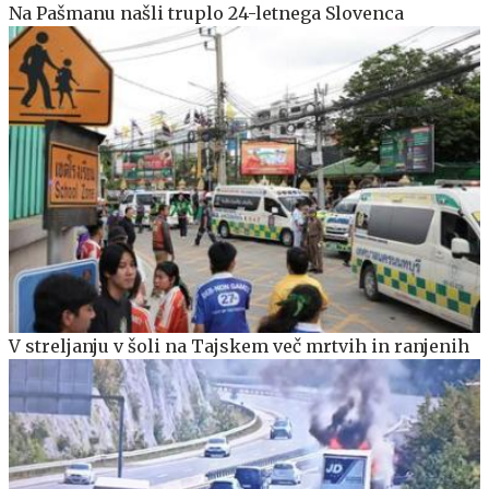
Na Pašmanu našli truplo 24-letnega Slovenca
V streljanju v šoli na Tajskem več mrtvih in ranjenih