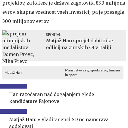
projektov, za katere je država zagotovila 83,3 milijona
evrov, skupna vrednost vseh investicij pa je presegla
300 milijonov evrov.
SPORTAL
Matjaž Han sprejel dobitnike
odličij na zimskih OI v Italiji
Ministrstvo za gospodarstvo, turizem
Matjaž Han
in šport
Han razočaran nad dogajanjem glede
kandidature Fajonove
Matjaž Han: V vladi v senci SD ne namerava
sodelovati