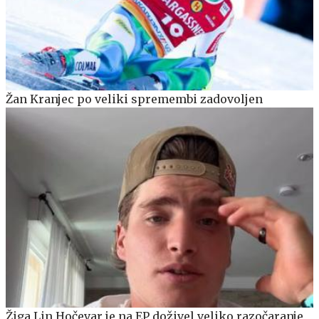
Žan Kranjec po veliki spremembi zadovoljen
Žiga Lin Hočevar je na EP doživel veliko razočaranje