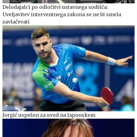
Delodajalci po odločitvi ustavnega sodišča:
Uveljavitev interventnega zakona se ne bi smela
zavlačevati
Jorgić uspešen za uvod na Japonskem