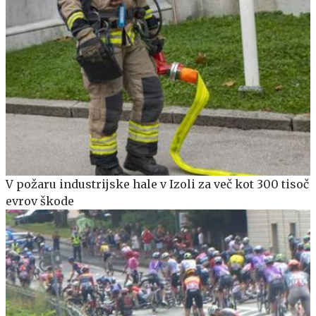
V požaru industrijske hale v Izoli za več kot 300 tisoč
evrov škode