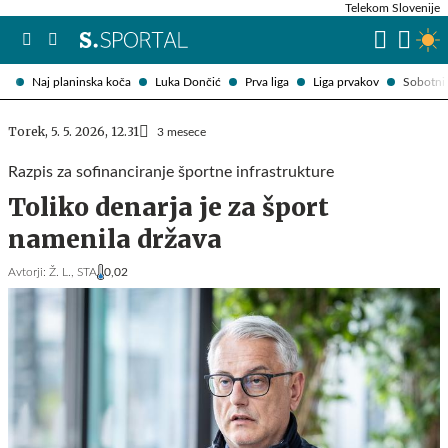
Telekom Slovenije
Naj planinska koča
Luka Dončić
Prva liga
Liga prvakov
Sobotni 
Torek, 5. 5. 2026, 12.31
3 mesece
Razpis za sofinanciranje športne infrastrukture
Toliko denarja je za šport
namenila država
Avtorji:
Ž. L.,
STA
0,02