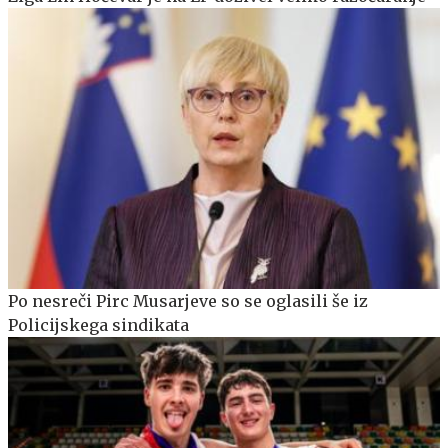
Po nesreči Pirc Musarjeve so se oglasili še iz
Policijskega sindikata