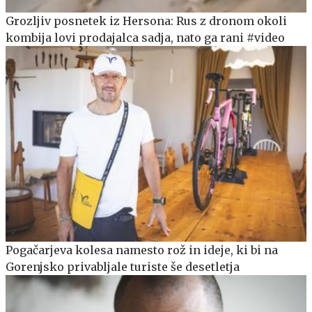
Grozljiv posnetek iz Hersona: Rus z dronom okoli
kombija lovi prodajalca sadja, nato ga rani #video
Pogačarjeva kolesa namesto rož in ideje, ki bi na
Gorenjsko privabljale turiste še desetletja