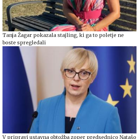
Tanja Žagar pokazala stajling, ki ga to poletje ne
boste spregledali
V pripravi ustavna obtožba zoper predsednico Natašo