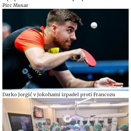
Pirc Musar
Darko Jorgić v Jokohami izpadel proti Francozu