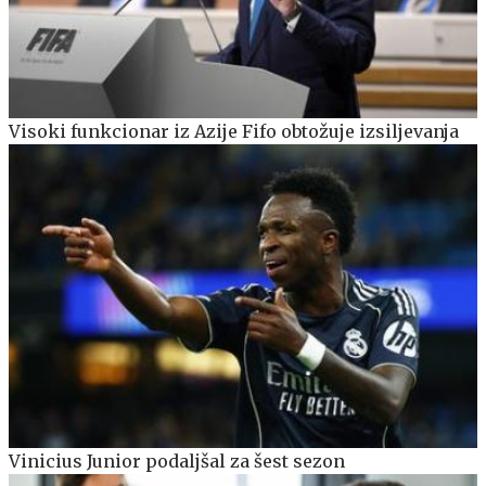
Visoki funkcionar iz Azije Fifo obtožuje izsiljevanja
Vinicius Junior podaljšal za šest sezon