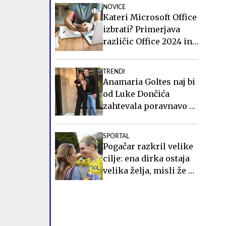
NOVICE
Kateri Microsoft Office
izbrati? Primerjava
različic Office 2024 in
Office 2021.
TRENDI
Anamaria Goltes naj bi
od Luke Dončića
zahtevala poravnavo v
višini slabih 44
milijonov evrov
SPORTAL
Pogačar razkril velike
cilje: ena dirka ostaja
velika želja, misli že na
OI 2028