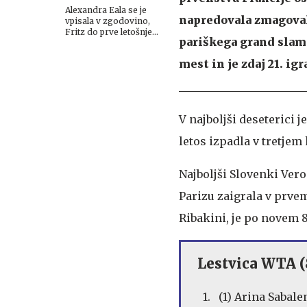
Alexandra Eala se je
napredovala zmagoval
vpisala v zgodovino,
Fritz do prve letošnje
pariškega grand slama
turnirske zmage
mest in je zdaj 21. igr
V najboljši deseterici 
letos izpadla v tretjem
Najboljši Slovenki Vero
Parizu zaigrala v prvem
Ribakini, je po novem 8
Lestvica WTA (8
1. (1) Arina Saba