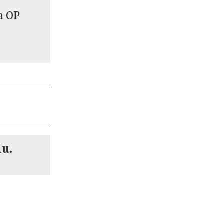
a OP
lu.