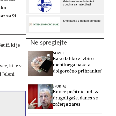
tka
ar za 91
Ne spreglejte
uff, ki je
NOVICE
Kako lahko z izbiro
mobilnega paketa
ec, ki je v
dolgoročno prihranite?
 Jeleni
SPORTAL
Konec počitnic tudi za
drugoligaše, danes se
začenja zares