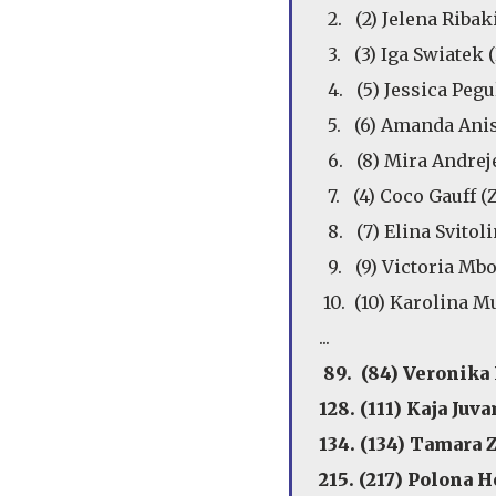
2. (2) Jelena Rib
3. (3) Iga Swiat
4. (5) Jessica P
5. (6) Amanda An
6. (8) Mira Andr
7. (4) Coco Gau
8. (7) Elina Svit
9. (9) Victoria 
10. (10) Karolina
...
89. (84) Veronik
128. (111) Kaja 
134. (134) Tamar
215. (217) Polon