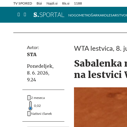
Info in obvestila
Tehnik
TV SPORED
Bizi
Najdi.si
Itis.si
1188
NOGOMET
KOŠARKA
KOLESARSTVO
Avtor:
WTA lestvica, 8. j
STA
Sabalenka n
Ponedeljek,
na lestvic
8. 6. 2026,
9.24
2 meseca
0,02
Natisni članek