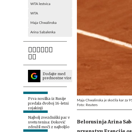
WTA lestvica
WTA
Maja Chwalinska
Arina Sabalenka
Dodajte med
prednostne vire
Prva nosilka iz Rusije
Maja Chwalinska je skočila kar za 91 
predala dvoboj 16-letni
Foto: Reuters
rojakinji
Najbolj zvezdniški par v
Belorusinja Arina Sa
svetu tenisa: Đoković
združil moči z najboljšo
prvenstvu Francije ost