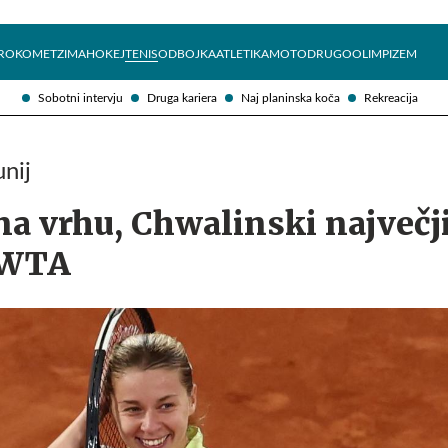
Želite prejemati e-novice?
Uživajmo pametno
ROKOMET
ZIMA
HOKEJ
TENIS
ODBOJKA
ATLETIKA
MOTO
DRUGO
OLIMPIZEM
Sobotni intervju
Druga kariera
Naj planinska koča
Rekreacija
unij
a vrhu, Chwalinski največj
i WTA