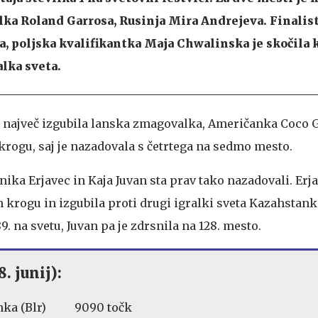
ka Roland Garrosa, Rusinja Mira Andrejeva. Finalis
, poljska kvalifikantka Maja Chwalinska je skočila k
alka sveta.
je največ izgubila lanska zmagovalka, Američanka Coco Ga
 krogu, saj je nazadovala s četrtega na sedmo mesto.
nika Erjavec in Kaja Juvan sta prav tako nazadovali. Erjav
 krogu in izgubila proti drugi igralki sveta Kazahstanki
9. na svetu, Juvan pa je zdrsnila na 128. mesto.
. junij):
lenka (Blr) 9090 točk