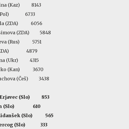
akina (Kaz) 8143
ek (Pol) 6733
egula (ZDA) 6056
isimova (ZDA) 5848
ejeva (Rus) 5751
ff (ZDA) 4879
olina (Ukr) 4315
Mboko (Kan) 3670
 Muchova (Češ) 3438
a Erjavec (Slo) 853
Juvan (Slo) 610
a Zidanšek (Slo) 565
a Hercog (Slo) 333