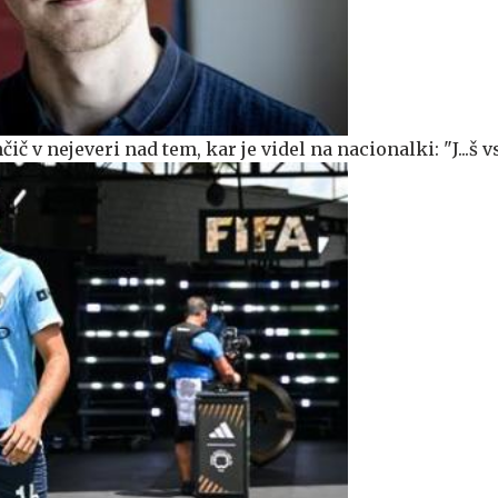
č v nejeveri nad tem, kar je videl na nacionalki: "J...š v