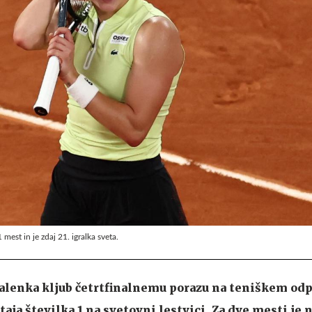
mest in je zdaj 21. igralka sveta.
balenka kljub četrtfinalnemu porazu na teniškem od
aja številka 1 na svetovni lestvici. Za dve mesti je 