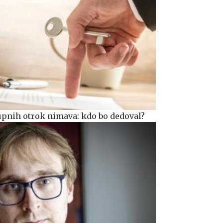
kupnih otrok nimava: kdo bo dedoval?