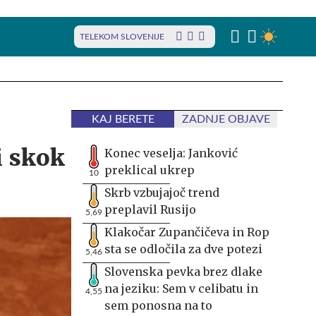
TELEKOM SLOVENIJE
KAJ BERETE
ZADNJE OBJAVE
i skok
Konec veselja: Janković
preklical ukrep
10
Skrb vzbujajoč trend
preplavil Rusijo
5,69
Klakočar Zupančičeva in Rop
sta se odločila za dve potezi
5,46
Slovenska pevka brez dlake
na jeziku: Sem v celibatu in
4,55
sem ponosna na to