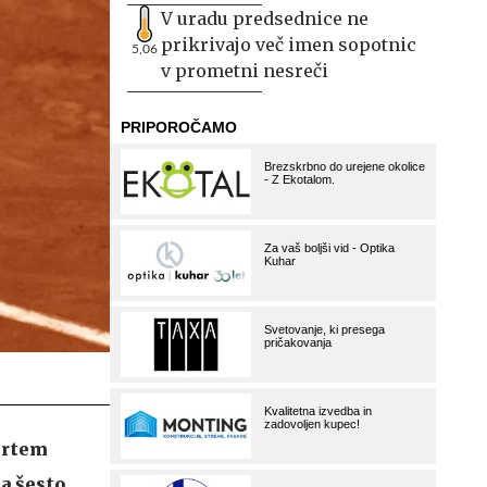
V uradu predsednice ne
prikrivajo več imen sopotnic
5,06
v prometni nesreči
prtem
na šesto