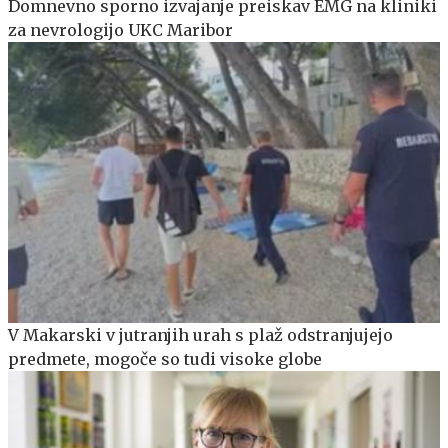
Domnevno sporno izvajanje preiskav EMG na kliniki
za nevrologijo UKC Maribor
V Makarski v jutranjih urah s plaž odstranjujejo
predmete, mogoče so tudi visoke globe