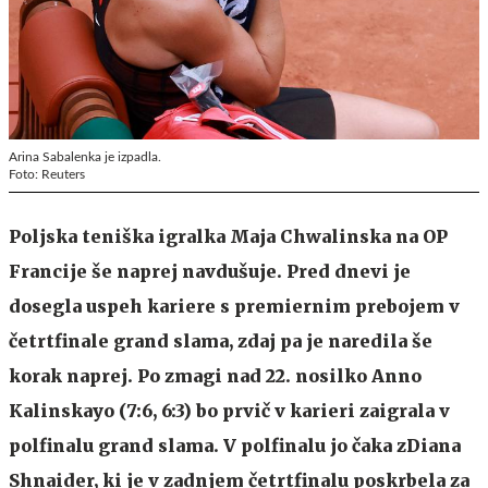
Arina Sabalenka je izpadla.
Foto: Reuters
Poljska teniška igralka Maja Chwalinska na OP
Francije še naprej navdušuje. Pred dnevi je
dosegla uspeh kariere s premiernim prebojem v
četrtfinale grand slama, zdaj pa je naredila še
korak naprej. Po zmagi nad 22. nosilko Anno
Kalinskayo (7:6, 6:3) bo prvič v karieri zaigrala v
polfinalu grand slama. V polfinalu jo čaka zDiana
Shnaider, ki je v zadnjem četrtfinalu poskrbela za