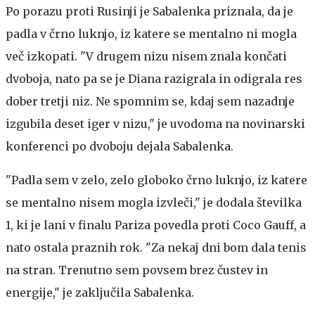
Po porazu proti Rusinji je Sabalenka priznala, da je
padla v črno luknjo, iz katere se mentalno ni mogla
več izkopati. "V drugem nizu nisem znala končati
dvoboja, nato pa se je Diana razigrala in odigrala res
dober tretji niz. Ne spomnim se, kdaj sem nazadnje
izgubila deset iger v nizu," je uvodoma na novinarski
konferenci po dvoboju dejala Sabalenka.
"Padla sem v zelo, zelo globoko črno luknjo, iz katere
se mentalno nisem mogla izvleči," je dodala številka
1, ki je lani v finalu Pariza povedla proti Coco Gauff, a
nato ostala praznih rok. "Za nekaj dni bom dala tenis
na stran. Trenutno sem povsem brez čustev in
energije," je zaključila Sabalenka.