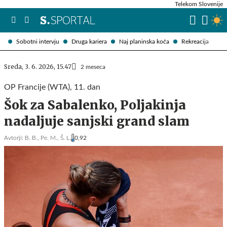
Telekom Slovenije
Sobotni intervju
Druga kariera
Naj planinska koča
Rekreacija
Sreda, 3. 6. 2026, 15.47
2 meseca
OP Francije (WTA), 11. dan
Šok za Sabalenko, Poljakinja
nadaljuje sanjski grand slam
Avtorji:
B. B.,
Pe. M.,
Š. L.
0,92