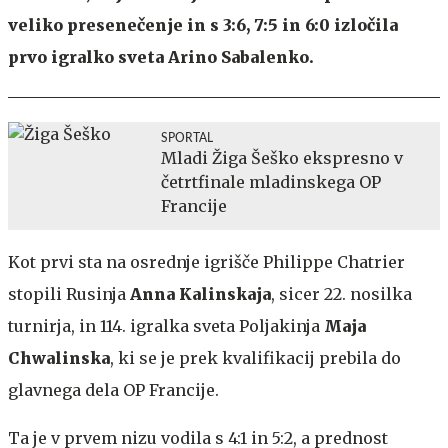
veliko presenečenje in s 3:6, 7:5 in 6:0 izločila
prvo igralko sveta Arino Sabalenko.
SPORTAL
Mladi Žiga Šeško ekspresno v
četrtfinale mladinskega OP
Francije
Kot prvi sta na osrednje igrišče Philippe Chatrier
stopili Rusinja
Anna Kalinskaja
, sicer 22. nosilka
turnirja, in 114. igralka sveta Poljakinja
Maja
Chwalinska
, ki se je prek kvalifikacij prebila do
glavnega dela OP Francije.
Ta je v prvem nizu vodila s 4:1 in 5:2, a prednost