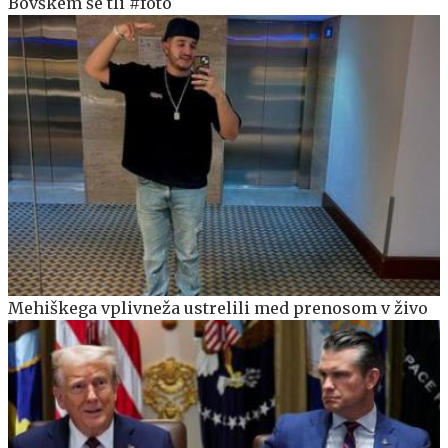
Bovškem še tli #foto
Mehiškega vplivneža ustrelili med prenosom v živo