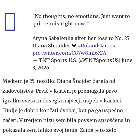
"No thoughts, no emotions. Just want to
quit tennis right now..."
Aryna Sabalenka after her loss to No. 25
Diana Shnaider 💔
#RolandGarros
pic.twitter.com/C87w8mf6XM
— TNT Sports U.S. (@TNTSportsUS)
June
3, 2026
Medtem je 25. nosilka Diana Šnajder žarela od
zadovoljstva. Prvič v karieri je premagala prvo
igralko sveta in dosegla največji uspeh v karieri.
"Bolje je dobro končati dvoboj, kot pa ga uspešno
začeti. V tretjem nizu sem bila povsem sproščena in
pokazala sem lahko svoj tenis. Zame je to zelo