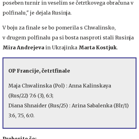
poseben turnir in veselim se četrtkovega obračuna v
polfinalu," je dejala Rusinja.
V boju za finale se bo pomerila s Chwalinsko,
v drugem polfinalu pa si bosta nasproti stali Rusinja
Mira Andrejeva
in Ukrajinka
Marta Kostjuk
.
OP Francije, četrtfinale
Maja Chwalinska (Pol) : Anna Kalinskaya
(Rus/22) 7:6 (3), 6:3;
Diana Shnaider (Rus/25) : Arina Sabalenka (Blr/1)
3:6, 7:5, 6:0.
Preberite še: