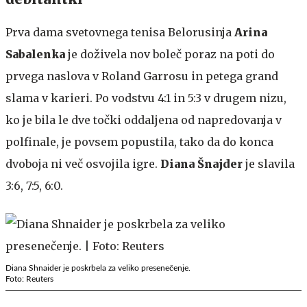
Prva dama svetovnega tenisa Belorusinja
Arina
Sabalenka
je doživela nov boleč poraz na poti do
prvega naslova v Roland Garrosu in petega grand
slama v karieri. Po vodstvu 4:1 in 5:3 v drugem nizu,
ko je bila le dve točki oddaljena od napredovanja v
polfinale, je povsem popustila, tako da do konca
dvoboja ni več osvojila igre.
Diana Šnajder
je slavila
3:6, 7:5, 6:0.
Diana Shnaider je poskrbela za veliko presenečenje.
Foto: Reuters