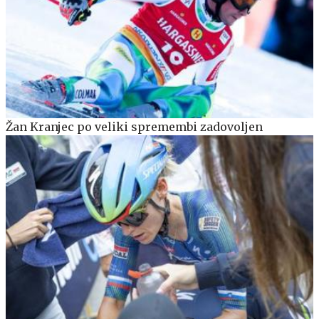
Žan Kranjec po veliki spremembi zadovoljen