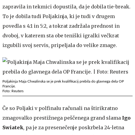
zapravila in tekmici dopustila, da je dobila tie-break.
To je dobila tudi Poljakinja, ki je tudi v drugem
povedla s 4:1 in 5:2, a tokrat zadržala prednost in
dvoboj, v katerem sta obe teniški igralki večkrat
izgubili svoj servis, pripeljala do velike zmage.
Poljakinja Maja Chwalinska se je prek kvalifikacij prebila do glavnega dela OP
Francije.
Foto: Reuters
Če so Poljaki v polfinalu računali na štirikratno
zmagovalko prestižnega peščenega grand slama
Igo
Swiatek
, pa je za presenečenje poskrbela 24-letna