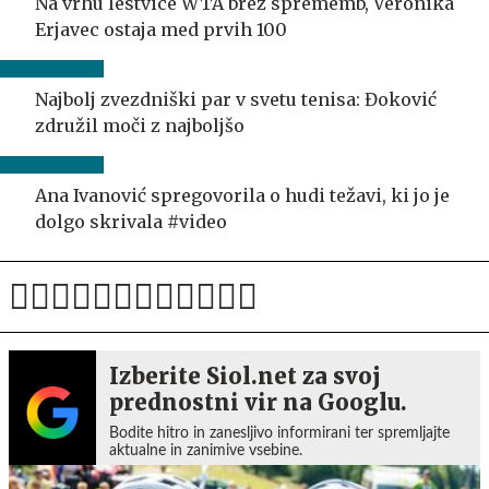
Na vrhu lestvice WTA brez sprememb, Veronika
Erjavec ostaja med prvih 100
Najbolj zvezdniški par v svetu tenisa: Đoković
združil moči z najboljšo
Ana Ivanović spregovorila o hudi težavi, ki jo je
dolgo skrivala #video
Izberite Siol.net za svoj
prednostni vir na Googlu.
Bodite hitro in zanesljivo informirani ter spremljajte
aktualne in zanimive vsebine.