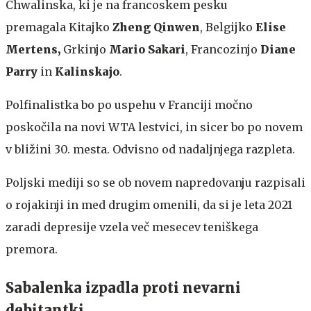
Chwalinska, ki je na francoskem pesku
premagala Kitajko
Zheng Qinwen
, Belgijko
Elise
Mertens,
Grkinjo
Mario Sakari
, Francozinjo
Diane
Parry
in
Kalinskajo
.
Polfinalistka bo po uspehu v Franciji močno
poskočila na novi WTA lestvici, in sicer bo po novem
v bližini 30. mesta. Odvisno od nadaljnjega razpleta.
Poljski mediji so se ob novem napredovanju razpisali
o rojakinji in med drugim omenili, da si je leta 2021
zaradi depresije vzela več mesecev teniškega
premora.
Sabalenka izpadla proti nevarni
debitantki