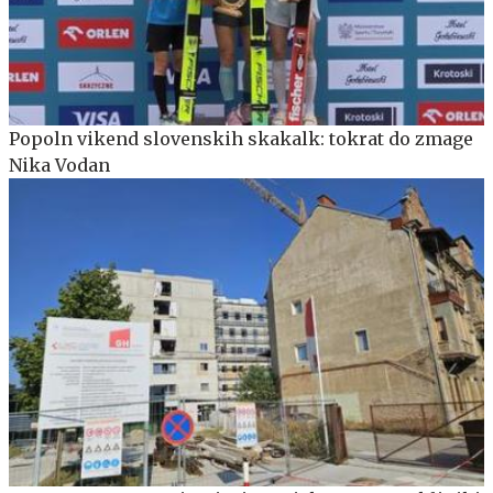
Popoln vikend slovenskih skakalk: tokrat do zmage
Nika Vodan