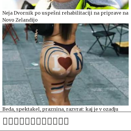
Neja Dvornik po uspešni rehabilitaciji na priprave na
Novo Zelandijo
Beda, spektakel, praznina, razvrat: kaj je v ozadju
zadnjega videospota Siddharte?