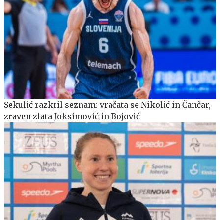
Sekulić razkril seznam: vračata se Nikolić in Čančar,
zraven zlata Joksimović in Bojović