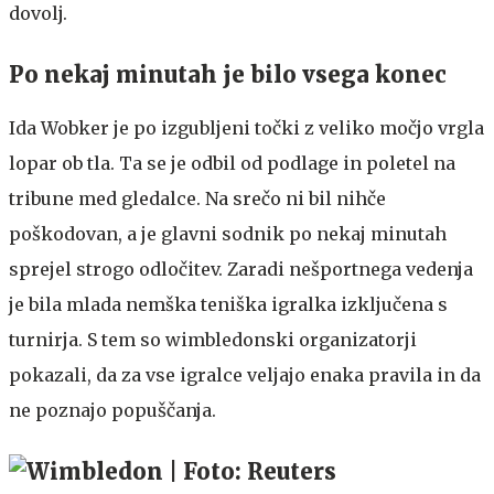
dovolj.
Po nekaj minutah je bilo vsega konec
Ida Wobker je po izgubljeni točki z veliko močjo vrgla
lopar ob tla. Ta se je odbil od podlage in poletel na
tribune med gledalce. Na srečo ni bil nihče
poškodovan, a je glavni sodnik po nekaj minutah
sprejel strogo odločitev. Zaradi nešportnega vedenja
je bila mlada nemška teniška igralka izključena s
turnirja. S tem so wimbledonski organizatorji
pokazali, da za vse igralce veljajo enaka pravila in da
ne poznajo popuščanja.