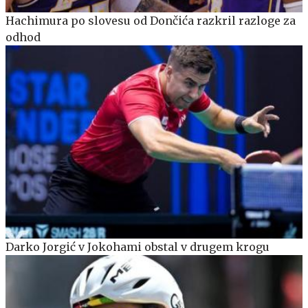
Hachimura po slovesu od Dončića razkril razloge za
odhod
Darko Jorgić v Jokohami obstal v drugem krogu