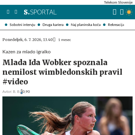
Telekom Slovenije
Sobotni intervju
Druga kariera
Naj planinska koča
Rekreacija
Ponedeljek, 6. 7. 2026, 13.40
1 mesec
Kazen za mlado igralko
Mlada Ida Wobker spoznala
nemilost wimbledonskih pravil
#video
Avtor:
B. B.
0,90