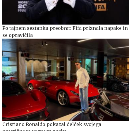
Po tajnem sestanku preobrat: Fifa priznala napake in
se opravičila
Cristiano Ronaldo pokazal delček svojega