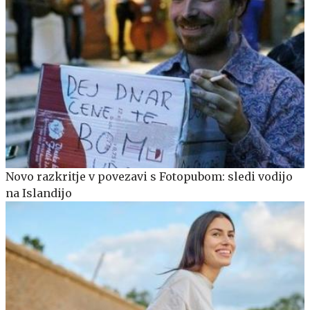
Novo razkritje v povezavi s Fotopubom: sledi vodijo
na Islandijo