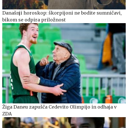
Današnji horoskop: škorpijoni ne bodite sumničavi,
bikom se odpira priložnost
Žiga Daneu zapušča Cedevito Olimpijo in odhaja v
ZDA