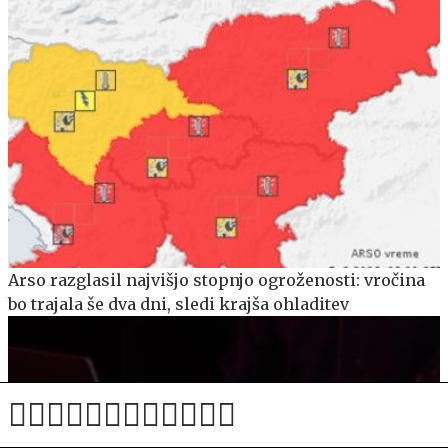
Arso razglasil najvišjo stopnjo ogroženosti: vročina
bo trajala še dva dni, sledi krajša ohladitev