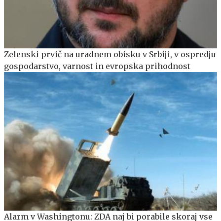
Zelenski prvič na uradnem obisku v Srbiji, v ospredju
gospodarstvo, varnost in evropska prihodnost
Alarm v Washingtonu: ZDA naj bi porabile skoraj vse