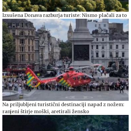
Izsušena Donava razburja turiste: Nismo plačali za to
Na priljubljeni turistični destinaciji napad z nožem:
ranjeni štirje moški, aretirali žensko