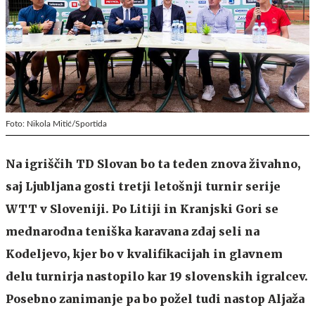
Foto: Nikola Mitić/Sportida
Na igriščih TD Slovan bo ta teden znova živahno,
saj Ljubljana gosti tretji letošnji turnir serije
WTT v Sloveniji. Po Litiji in Kranjski Gori se
mednarodna teniška karavana zdaj seli na
Kodeljevo, kjer bo v kvalifikacijah in glavnem
delu turnirja nastopilo kar 19 slovenskih igralcev.
Posebno zanimanje pa bo požel tudi nastop Aljaža