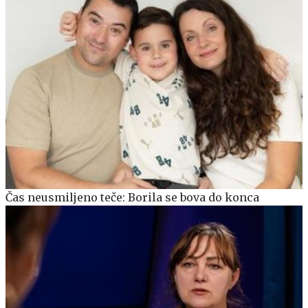
Čas neusmiljeno teče: Borila se bova do konca