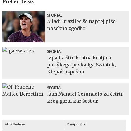
Preberite še:
SPORTAL
Mladi Brazilec še naprej piše
posebno zgodbo
SPORTAL
Izpadla štirikratna kraljica
pariškega peska Iga Swiatek,
Klepač uspešna
SPORTAL
Juan Manuel Cerundolo za četrti
krog garal kar šest ur
Aljaž Bedene
Damjan Kralj