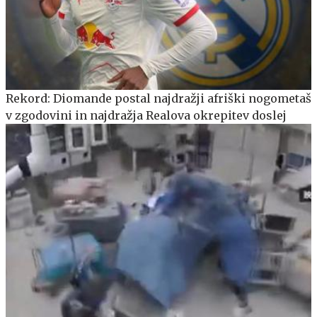
Rekord: Diomande postal najdražji afriški nogometaš
v zgodovini in najdražja Realova okrepitev doslej