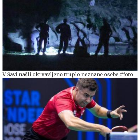
V Savi našli okrvavljeno truplo neznane osebe #foto