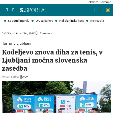
Telekom Slovenije
Sobotni intervju
Druga kariera
Naj planinska koča
Rekreacija
Torek, 2. 6. 2026, 9.40
2 meseca
Turnir v Ljubljani
Kodeljevo znova diha za tenis, v
Ljubljani močna slovenska
zasedba
Avtor:
Sportal
0,09