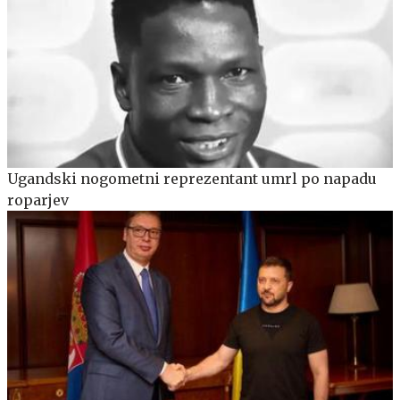
Ugandski nogometni reprezentant umrl po napadu
roparjev