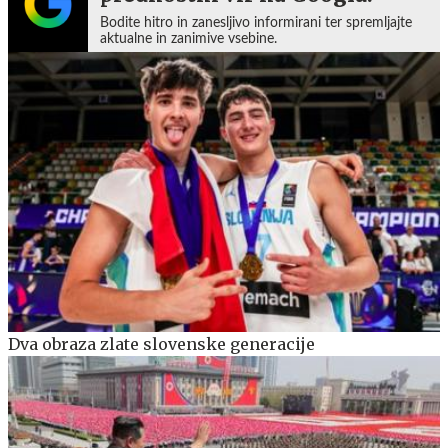
Bodite hitro in zanesljivo informirani ter spremljajte
aktualne in zanimive vsebine.
Dva obraza zlate slovenske generacije