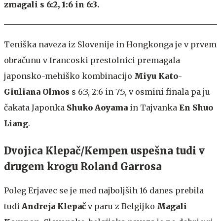
zmagali s 6:2, 1:6 in 6:3.
Teniška naveza iz Slovenije in Hongkonga je v prvem
obračunu v francoski prestolnici premagala
japonsko-mehiško kombinacijo
Miyu Kato
-
Giuliana Olmos
s 6:3, 2:6 in 7:5, v osmini finala pa ju
čakata Japonka
Shuko Aoyama
in Tajvanka
En Shuo
Liang
.
Dvojica Klepač/Kempen uspešna tudi v
drugem krogu Roland Garrosa
Poleg Erjavec se je med najboljših 16 danes prebila
tudi
Andreja Klepač
v paru z Belgijko
Magali