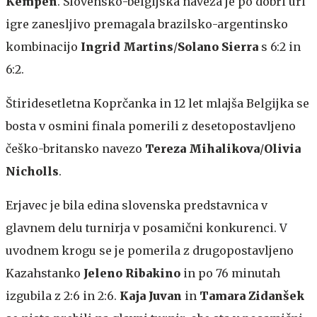
Kempen
. Slovensko-belgijska naveza je po dobri uri
igre zanesljivo premagala brazilsko-argentinsko
kombinacijo
Ingrid Martins
/
Solano Sierra
s 6:2 in
6:2.
Štiridesetletna Koprčanka in 12 let mlajša Belgijka se
bosta v osmini finala pomerili z desetopostavljeno
češko-britansko navezo
Tereza Mihalikova
/
Olivia
Nicholls
.
Erjavec je bila edina slovenska predstavnica v
glavnem delu turnirja v posamični konkurenci. V
uvodnem krogu se je pomerila z drugopostavljeno
Kazahstanko
Jeleno Ribakino
in po 76 minutah
izgubila z 2:6 in 2:6.
Kaja Juvan
in
Tamara Zidanšek