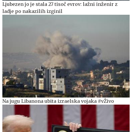
Ljubezen jo je stala 27 tisoč evrov: lažni inženir z
ladje po nakazilih izginil
Na jugu Libanona ubita izraelska vojaka #vŽivo