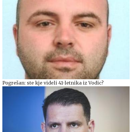
Pogrešan: ste kje videli 41-letnika iz Vodic?