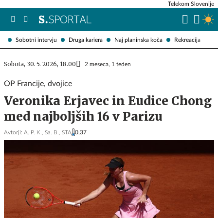
Telekom Slovenije
Sobotni intervju
Druga kariera
Naj planinska koča
Rekreacija
Sobota, 30. 5. 2026, 18.00
2 meseca, 1 teden
OP Francije, dvojice
Veronika Erjavec in Eudice Chong
med najboljših 16 v Parizu
Avtorji:
A. P. K.,
Sa. B.,
STA
0,37