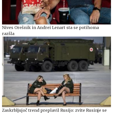
Nives Orešnik in Andrei Lenart sta se potihoma
razšla
Zaskrbljujoč trend preplavil Rusijo: zvite Rusinje se