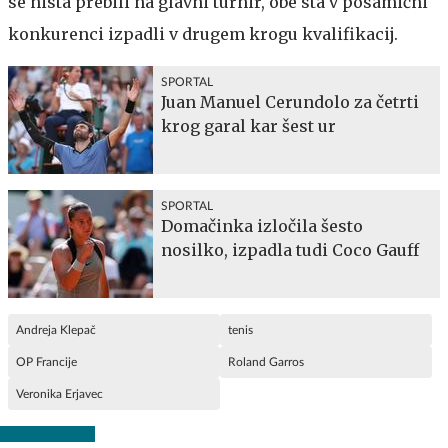
se nista prebili na glavni turnir, obe sta v posamični
konkurenci izpadli v drugem krogu kvalifikacij.
SPORTAL
Juan Manuel Cerundolo za četrti
krog garal kar šest ur
SPORTAL
Domačinka izločila šesto
nosilko, izpadla tudi Coco Gauff
Andreja Klepač
tenis
OP Francije
Roland Garros
Veronika Erjavec