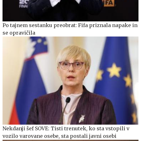
Po tajnem sestanku preobrat: Fifa priznala napake in
se opravičila
Nekdanji šef SOVE: Tisti trenutek, ko sta vstopili v
vozilo varovane osebe, sta postali javni osebi