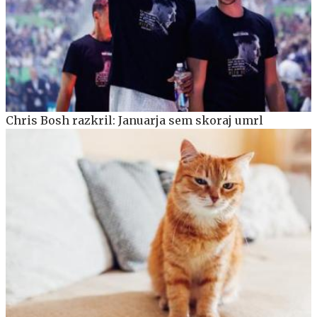
Chris Bosh razkril: Januarja sem skoraj umrl