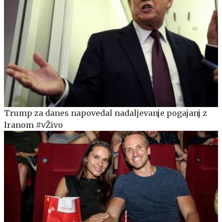
Trump za danes napovedal nadaljevanje pogajanj z
Iranom #vŽivo