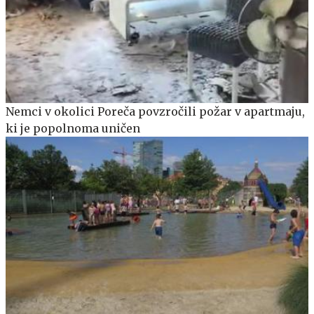
Nemci v okolici Poreča povzročili požar v apartmaju,
ki je popolnoma uničen