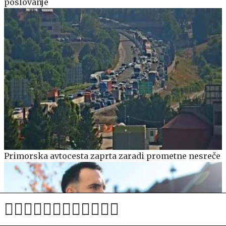
poslovanje
Primorska avtocesta zaprta zaradi prometne nesreče