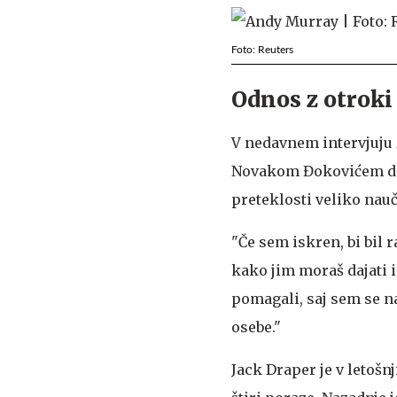
Foto: Reuters
Odnos z otrok
V nedavnem intervjuju 
Novakom Đokovićem doda
preteklosti veliko nauč
"Če sem iskren, bi bil r
kako jim moraš dajati i
pomagali, saj sem se na
osebe."
Jack Draper je v letošn