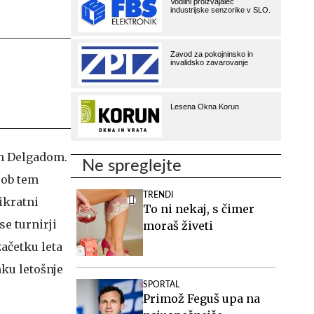
jem Delgadom.
Ne spreglejte
 ob tem
TRENDI
ikratni
To ni nekaj, s čimer
e turnirji
moraš živeti
ačetku leta
ku letošnje
SPORTAL
Primož Feguš upa na