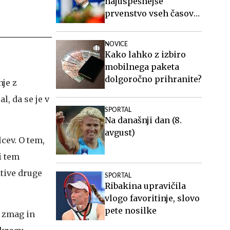
najuspešnejše
prvenstvo vseh časov
za slovensko atletiko
NOVICE
Kako lahko z izbiro
mobilnega paketa
dolgoročno prihranite?
nje z
, da se je v
SPORTAL
Na današnji dan (8.
avgust)
lcev. O tem,
i tem
ktive druge
SPORTAL
Ribakina upravičila
vlogo favoritinje, slovo
pete nosilke
t zmag in