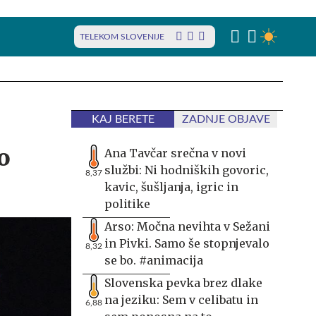
TELEKOM SLOVENIJE
KAJ BERETE
ZADNJE OBJAVE
o
Ana Tavčar srečna v novi
službi: Ni hodniških govoric,
8,37
kavic, šušljanja, igric in
politike
Arso: Močna nevihta v Sežani
in Pivki. Samo še stopnjevalo
8,32
se bo. #animacija
Slovenska pevka brez dlake
na jeziku: Sem v celibatu in
6,88