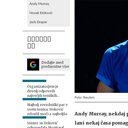
Andy Murray
Novak Đoković
Jack Draper
Dodajte med
prednostne vire
Organizatorjem je
dovolj odpovedi
največjih teniških
Foto: Reuters
zvezdnikov
Najbolj zvezdniški par v
svetu tenisa: Đoković
Andy Murray, nekdaj p
združil moči z najboljšo
lani nekaj časa pomag
Sinner in Đoković
odpovedala Montreal