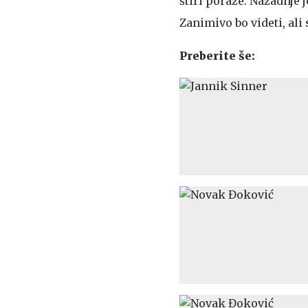
štiri poraze. Nazadnje j
Zanimivo bo videti, ali
Preberite še: