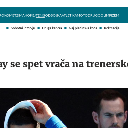
Želite prejemati e-novice?
Uživajmo pametno
ROKOMET
ZIMA
HOKEJ
TENIS
ODBOJKA
ATLETIKA
MOTO
DRUGO
OLIMPIZEM
Sobotni intervju
Druga kariera
Naj planinska koča
Rekreacija
y se spet vrača na trenersk