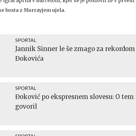
e igral aprila v Barceloni, kjer se je poslovil že v prvem
 se bosta z Murrayjem ujela.
SPORTAL
Jannik Sinner le še zmago za rekordo
Đokovića
SPORTAL
Đoković po ekspresnem slovesu: O tem
govoril