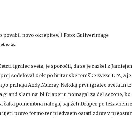
 okrepitev.
etrti igralec sveta, je sporočil, da se je razšel z Jamie
prej sodeloval z ekipo britanske teniške zveze LTA, a je
kipo prihaja Andy Murray. Nekdaj prvi igralec sveta in tr
a grand slam naj bi Draperju pomagal za del sezone, ko s
yja čaka pomembna naloga, saj želi Draper po težavnem z
 ujeti pravo formo ter predvsem ostati zdrav v preostan