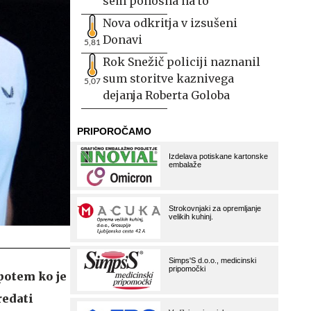
sem ponosna na to
Nova odkritja v izsušeni
Donavi
5,81
Rok Snežič policiji naznanil
sum storitve kaznivega
5,07
dejanja Roberta Goloba
 potem ko je
redati