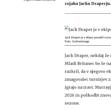
rojaku Jacku Draperju.
Jack Draper je v ekipo povabil novo
Foto: Guliverimage
Jack Draper, nekdaj že č
Mladi Britanec bo še na
razkril, da v njegovo e
zmagovalec turnirjev z
igrajo na travi. Murra
2026 in poškodbi znova
sezone.