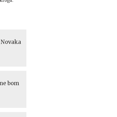
 krogu.
m Novaka
 ne bom