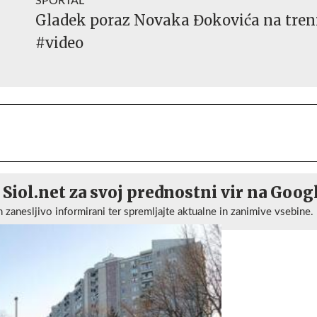
SPORTAL
Gladek poraz Novaka Đokovića na tre
#video
 Siol.net za svoj prednostni vir na Goog
n zanesljivo informirani ter spremljajte aktualne in zanimive vsebine.