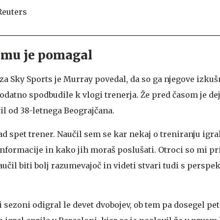
i mu je pomagal
za Sky Sports je Murray povedal, da so ga njegove izkuš
tno spodbudile k vlogi trenerja. Že pred časom je dejal
il od 38-letnega Beograjčana.
ad spet trener. Naučil sem se kar nekaj o treniranju igra
nformacije in kako jih moraš poslušati. Otroci so mi pr
učil biti bolj razumevajoč in videti stvari tudi s perspe
ji sezoni odigral le devet dvobojev, ob tem pa dosegel pe