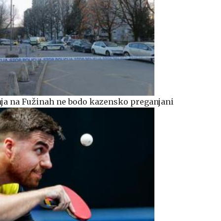
janja na Fužinah ne bodo kazensko preganjani