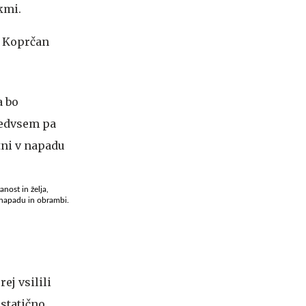
kmi.
o Koprčan
.
nost in želja,
 napadu in obrambi.
ej vsilili
 statično