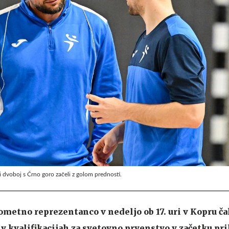
 dvoboj s Črno goro začeli z golom prednosti.
metno reprezentanco v nedeljo ob 17. uri v Kopru ča
 v kvalifikacijah za svetovno prvenstvo v začetku pr