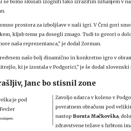
 se bomo skušali izogniti tako izrazitim nihanjem v naši
an.
no prostora za izboljšave v naši igri. V Črni gori smo
kem, kljub temu pa dosegli zmago. Tudi to govori o dolo
emore naša reprezentanca," je dodal Zorman.
redvsem našo bolj dinamično in konkretno igro v obra
rejšo, ki je izostala v Podgorici," je še dodal slovenski 
šljiv, Janc bo stisnil zone
Zavoljo udarca v koleno v Podgor
povratnem obračunu pod velik
nastop
Boruta Mačkovška
, dol
prašajem.
zdravstvene težave s hrbtom im