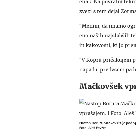
enak. Na povratni tekmi
zvezi s tem dejal Zorm
"Menim, da imamo ogrom
eno naših najslabših te
in kakovosti, ki jo pr
"V Kopru pričakujem p
napadu, predvsem pa hit
Mačkovšek vpra
Nastop Boruta Mačkovška je pod v
Foto: Aleš Fevžer