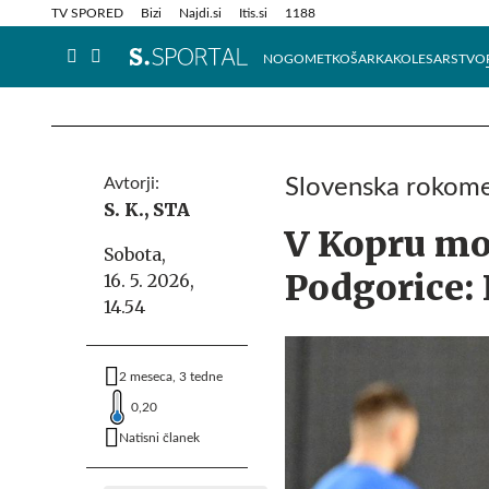
Info in obvestila
Tehnik
TV SPORED
Bizi
Najdi.si
Itis.si
1188
NOGOMET
KOŠARKA
KOLESARSTVO
Avtorji:
Slovenska rokome
S. K.,
STA
V Kopru mor
Sobota,
Podgorice:
16. 5. 2026,
14.54
2 meseca, 3 tedne
0,20
Natisni članek