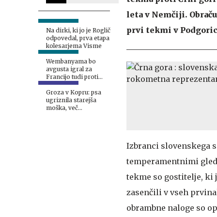
leta v Nemčiji. Obrač
prvi tekmi v Podgoric
Na dirki, ki jo je Roglič
odpovedal, prva etapa
kolesarjema Visme
Wembanyama bo
avgusta igral za
Francijo tudi proti
Sloveniji
Groza v Kopru: psa
ugriznila starejša
moška, več
mladoletnikov divjalo s
predelanimi motorji
Izbranci slovenskega s
temperamentnimi gledal
tekme so gostitelje, ki
zasenčili v vseh prvina
obrambne naloge so oprav