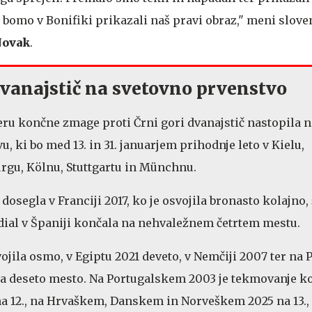
 bomo v Bonifiki prikazali naš pravi obraz," meni slove
ovak
.
vanajstič na svetovno prvenstvo
eru končne zmage proti Črni gori dvanajstič nastopila n
 ki bo med 13. in 31. januarjem prihodnje leto v Kielu,
gu, Kölnu, Stuttgartu in Münchnu.
dosegla v Franciji 2017, ko je osvojila bronasto kolajno, š
dial v Španiji končala na nehvaležnem četrtem mestu.
vojila osmo, v Egiptu 2021 deveto, v Nemčiji 2007 ter na
a deseto mesto. Na Portugalskem 2003 je tekmovanje k
5 na 12., na Hrvaškem, Danskem in Norveškem 2025 na 13.,