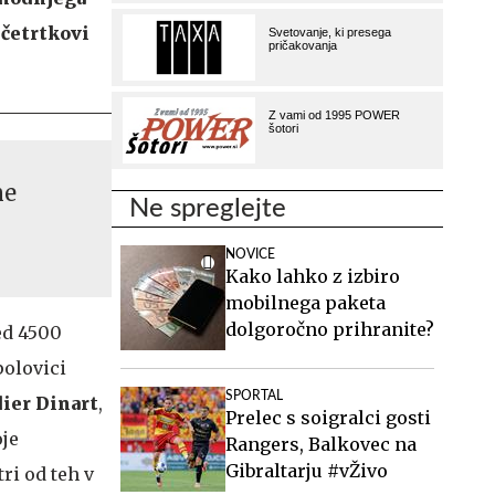
 četrtkovi
ne
Ne spreglejte
NOVICE
Kako lahko z izbiro
mobilnega paketa
dolgoročno prihranite?
ed 4500
polovici
SPORTAL
ier Dinart
,
Prelec s soigralci gosti
oje
Rangers, Balkovec na
Gibraltarju #vŽivo
ri od teh v