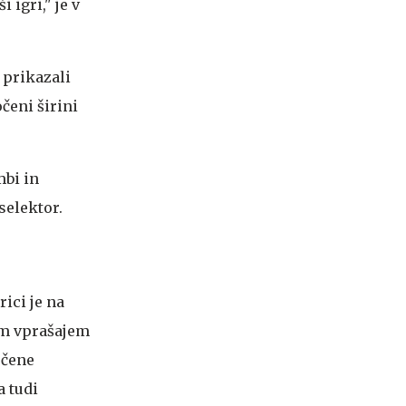
 igri," je v
 prikazali
čeni širini
mbi in
selektor.
ici je na
im vprašajem
očene
a tudi