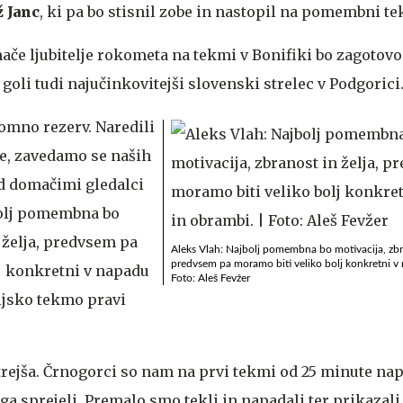
ž Janc
, ki pa bo stisnil zobe in nastopil na pomembni te
ače ljubitelje rokometa na tekmi v Bonifiki bo zagotov
 goli tudi najučinkovitejši slovenski strelec v Podgorici
omno rezerv. Naredili
e, zavedamo se naših
d domačimi gledalci
bolj pomembna bo
 želja, predvsem pa
Aleks Vlah: Najbolj pomembna bo motivacija, zbra
predvsem pa moramo biti veliko bolj konkretni v
j konkretni v napadu
Foto: Aleš Fevžer
ljsko tekmo pravi
trejša. Črnogorci so nam na prvi tekmi od 25 minute napr
 ga sprejeli. Premalo smo tekli in napadali ter prikazali