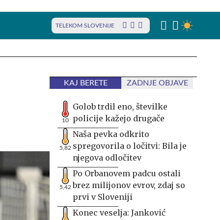
TELEKOM SLOVENIJE
KAJ BERETE
ZADNJE OBJAVE
Golob trdil eno, številke
policije kažejo drugače
10
Naša pevka odkrito
spregovorila o ločitvi: Bila je
5,82
njegova odločitev
Po Orbanovem padcu ostali
brez milijonov evrov, zdaj so
5,42
prvi v Sloveniji
Konec veselja: Janković