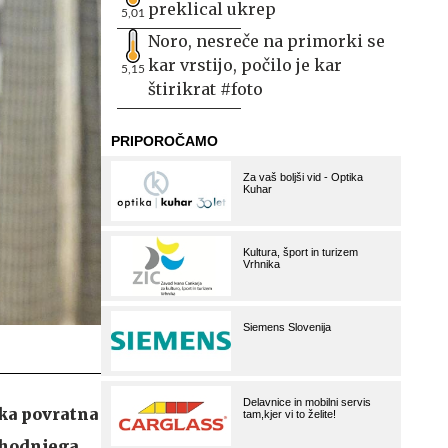
preklical ukrep
5,01
Noro, nesreče na primorki se
kar vrstijo, počilo je kar
5,15
štirikrat #foto
ka povratna
ihodnjega