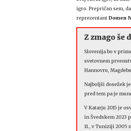
igro. Prepričan sem, da
reprezentant
Domen N
Z zmago še d
Slovenija bo v prim
svetovnem prvenstvu,
Hannovru, Magdebur
Najboljši dosežek je 
pred tem pa je mun
V Katarju 2015 je os
in Švedskem 2023 p
11., v Tuniziji 200