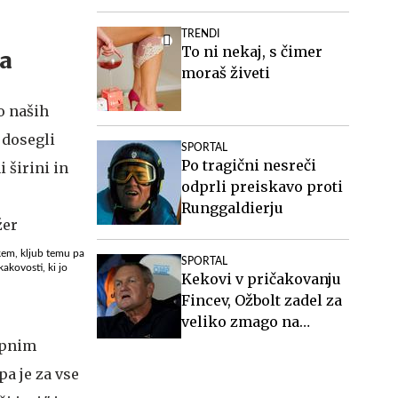
TRENDI
To ni nekaj, s čimer
ga
moraš živeti
SPORTAL
Po tragični nesreči
odprli preiskavo proti
Runggaldierju
ekem, kljub temu pa
SPORTAL
kakovosti, ki jo
Kekovi v pričakovanju
Fincev, Ožbolt zadel za
veliko zmago na
Norveškem #vŽivo
upnim
pa je za vse