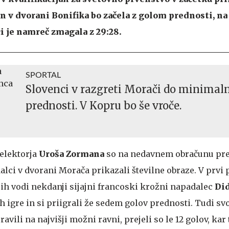
un v dvorani Bonifika bo začela z golom prednosti, na
i je namreč zmagala z 29:28.
SPORTAL
Slovenci v razgreti Morači do minimal
prednosti. V Kopru bo še vroče.
elektorja
Uroša Zormana
so na nedavnem obračunu pr
ci v dvorani Morača prikazali številne obraze. V prvi 
 jih vodi nekdanji sijajni francoski krožni napadalec
Did
h igre in si priigrali že sedem golov prednosti. Tudi sv
ili na najvišji možni ravni, prejeli so le 12 golov, kar t