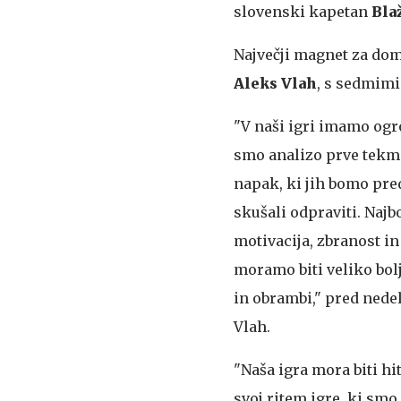
slovenski kapetan
Bla
Največji magnet za dom
Aleks Vlah
, s sedmimi
"V naši igri imamo ogr
smo analizo prve tekm
napak, ki jih bomo pre
skušali odpraviti. Naj
motivacija, zbranost in
moramo biti veliko bol
in obrambi," pred nede
Vlah.
"Naša igra mora biti hi
svoj ritem igre, ki smo