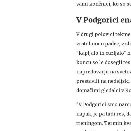
sami končnici, ko so se
V Podgorici en
V drugi polovici tekme
vratolomen padec, v slo
"kapljalo in curljalo" n
koncu so le dosegli te
napredovanju na sveto
prestavili na nedeljsk
domačimi gledalci v K
"V Podgorici smo nared
napak, je pa tudi res
treningom. Termin kvali