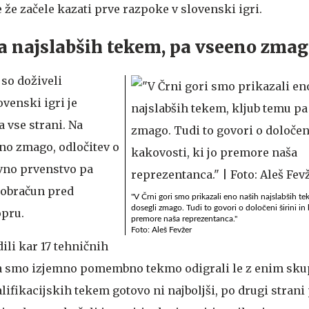
 že začele kazati prve razpoke v slovenski igri.
a najslabših tekem, pa vseeno zma
 so doživeli
venski igri je
a vse strani. Na
sno zmago, odločitev o
vno prvenstvo pa
i obračun pred
"V Črni gori smo prikazali eno naših najslabših t
dosegli zmago. Tudi to govori o določeni širini in 
opru.
premore naša reprezentanca."
Foto: Aleš Fevžer
ili kar 17 tehničnih
, da smo izjemno pomembno tekmo odigrali le z enim sk
fikacijskih tekem gotovo ni najboljši, po drugi strani 