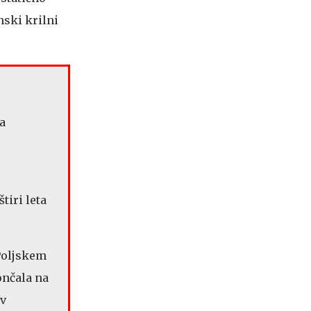
nski krilni
a
tiri leta
 Poljskem
ončala na
 v