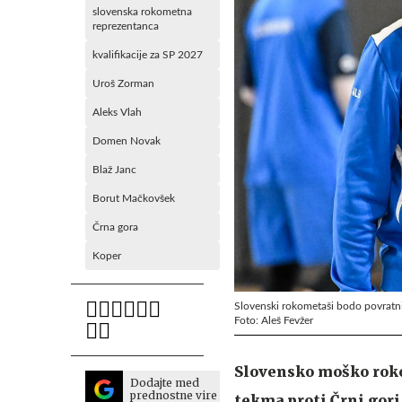
slovenska rokometna
reprezentanca
kvalifikacije za SP 2027
Uroš Zorman
Aleks Vlah
Domen Novak
Blaž Janc
Borut Mačkovšek
Črna gora
Koper
Slovenski rokometaši bodo povratni
Foto: Aleš Fevžer
Slovensko moško roko
Dodajte med
prednostne vire
tekma proti Črni gori