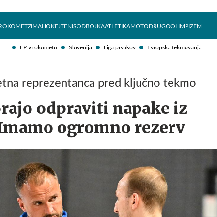
Želite prejemati e-novice?
Uživajmo pametno
ROKOMET
ZIMA
HOKEJ
TENIS
ODBOJKA
ATLETIKA
MOTO
DRUGO
OLIMPIZEM
EP v rokometu
Slovenija
Liga prvakov
Evropska tekmovanja
tna reprezentanca pred ključno tekmo
ajo odpraviti napake iz
 Imamo ogromno rezerv