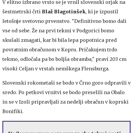
V elitno izbrano vrsto se je vrnil slovenski orjak na
šestmetrski črti
Blaž Blagotinšek
, ki je izpustil
letošnje svetovno prvenstvo. "Definitivno bomo dali
vse od sebe. Že na prvi tekmi v Podgorici bomo
skušali zmagati, kar bi bila lepa popotnica pred
povratnim obračunom v Kopru. Pričakujem trdo
tekmo, odločala pa bo boljša obramba," pravi 203 cm
visoki Celjan v vrstah nemškega Flensburga.
Slovenski rokometaši se bodo v Črno goro odpravili v
sredo. Po petkovi vrnitvi se bodo preselili na Obalo
in se v Izoli pripravljali za nedelji obračun v koprski
Bonifiki.