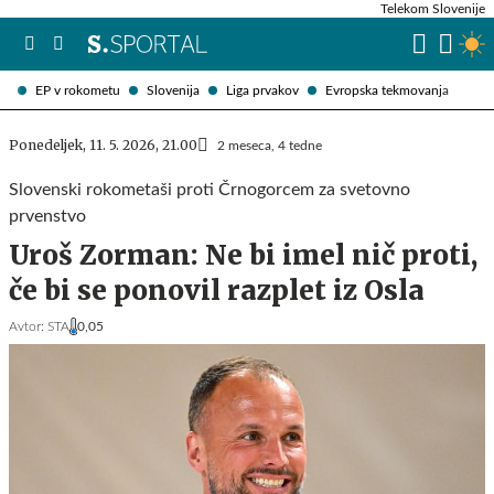
Telekom Slovenije
EP v rokometu
Slovenija
Liga prvakov
Evropska tekmovanja
Ponedeljek, 11. 5. 2026, 21.00
2 meseca, 4 tedne
Slovenski rokometaši proti Črnogorcem za svetovno
prvenstvo
Uroš Zorman: Ne bi imel nič proti,
če bi se ponovil razplet iz Osla
Avtor:
STA
0,05