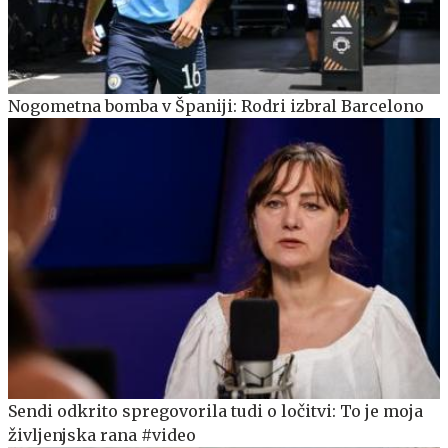
Nogometna bomba v Španiji: Rodri izbral Barcelono
Sendi odkrito spregovorila tudi o ločitvi: To je moja
življenjska rana #video