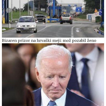
Bizaren prizor na hrvaški meji: mož pozabil ženo