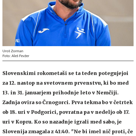
Uroš Zorman
Foto: Aleš Fevžer
Slovenskimi rokometaši se ta teden potegujejoi
za 12. nastop na svetovnem prvenstvu, ki bo med
13. in 31. januarjem prihodnje leto v Nemčiji.
Zadnja ovira so Črnogorci. Prva tekma bo v četrtek
ob 18. uri v Podgorici, povratna pa v nedeljo ob 17.
uri v Kopru. Ko so nazadnje igrali med sabo, je
Slovenija zmagala z 41:40. "Ne bi imel nič proti, če