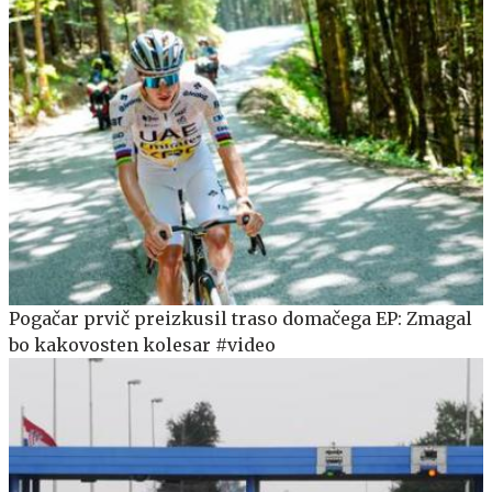
Pogačar prvič preizkusil traso domačega EP: Zmagal
bo kakovosten kolesar #video