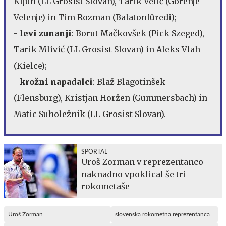
Kljun (LL Grosist Slovan), Tarik Velić (Gorenje
Velenje) in Tim Rozman (Balatonfüredi);
-
levi zunanji
: Borut Mačkovšek (Pick Szeged),
Tarik Mlivić (LL Grosist Slovan) in Aleks Vlah
(Kielce);
-
krožni napadalci
: Blaž Blagotinšek
(Flensburg), Kristjan Horžen (Gummersbach) in
Matic Suholežnik (LL Grosist Slovan).
SPORTAL
Uroš Zorman v reprezentanco
naknadno vpoklical še tri
rokometaše
Uroš Zorman
slovenska rokometna reprezentanca