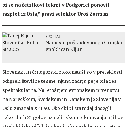
bi se na četrtkovi tekmi v Podgorici ponovil
razplet iz Osla," pravi selektor Uroš Zorman.
SPORTAL
Namesto poškodovanega Grmška
vpoklican Kljun
Slovenski in črnogorski rokometaši so v preteklosti
odigrali številne tekme, njuna zadnja pa je bila res
spektakularna. Na letošnjem evropskem prvenstvu
na Norveškem, Švedskem in Danskem je Slovenija v
Oslu zmagala z 41:40. Obe ekipi sta tedaj dosegli
rekordnih 81 golov na celinskem tekmovanju, njihov
strelski izkupiček iz skupinskega dela pa so nato v