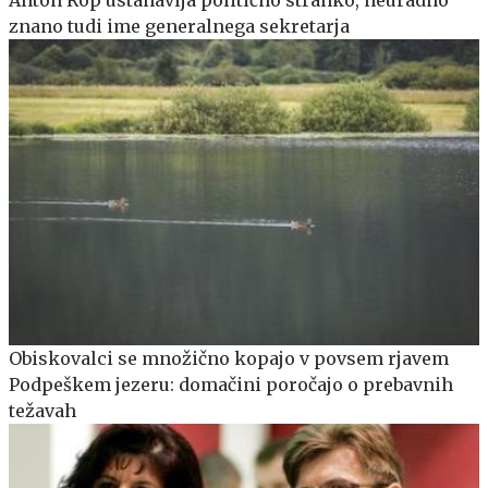
Anton Rop ustanavlja politično stranko, neuradno
znano tudi ime generalnega sekretarja
Obiskovalci se množično kopajo v povsem rjavem
Podpeškem jezeru: domačini poročajo o prebavnih
težavah