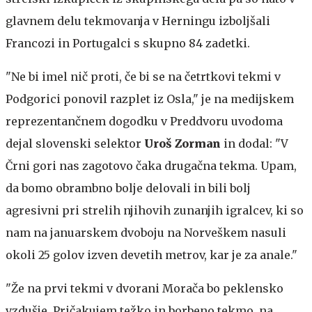
glavnem delu tekmovanja v Herningu izboljšali
Francozi in Portugalci s skupno 84 zadetki.
"Ne bi imel nič proti, če bi se na četrtkovi tekmi v
Podgorici ponovil razplet iz Osla," je na medijskem
reprezentančnem dogodku v Preddvoru uvodoma
dejal slovenski selektor
Uroš Zorman
in dodal: "V
Črni gori nas zagotovo čaka drugačna tekma. Upam,
da bomo obrambno bolje delovali in bili bolj
agresivni pri strelih njihovih zunanjih igralcev, ki so
nam na januarskem dvoboju na Norveškem nasuli
okoli 25 golov izven devetih metrov, kar je za anale."
"Že na prvi tekmi v dvorani Morača bo peklensko
vzdušje. Pričakujem težko in borbeno tekmo, na