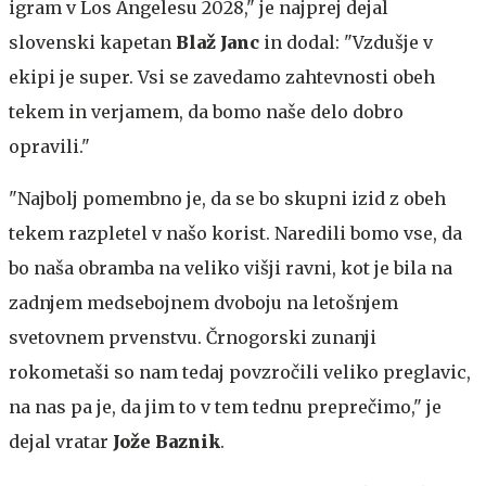
igram v Los Angelesu 2028," je najprej dejal
slovenski kapetan
Blaž Janc
in dodal: "Vzdušje v
ekipi je super. Vsi se zavedamo zahtevnosti obeh
tekem in verjamem, da bomo naše delo dobro
opravili."
"Najbolj pomembno je, da se bo skupni izid z obeh
tekem razpletel v našo korist. Naredili bomo vse, da
bo naša obramba na veliko višji ravni, kot je bila na
zadnjem medsebojnem dvoboju na letošnjem
svetovnem prvenstvu. Črnogorski zunanji
rokometaši so nam tedaj povzročili veliko preglavic,
na nas pa je, da jim to v tem tednu preprečimo," je
dejal vratar
Jože Baznik
.