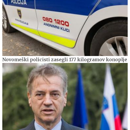
Novomeški policisti zasegli 177 kilogramov konoplje