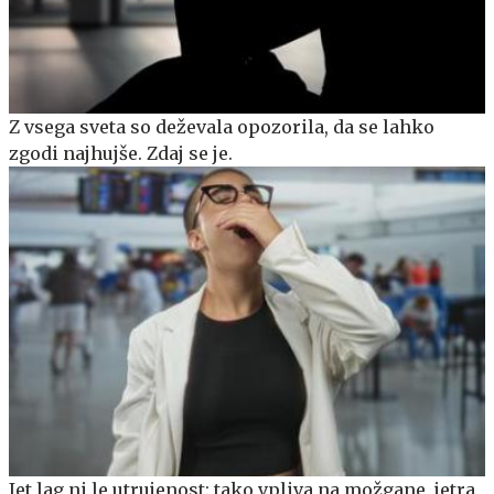
Z vsega sveta so deževala opozorila, da se lahko
zgodi najhujše. Zdaj se je.
Jet lag ni le utrujenost: tako vpliva na možgane, jetra