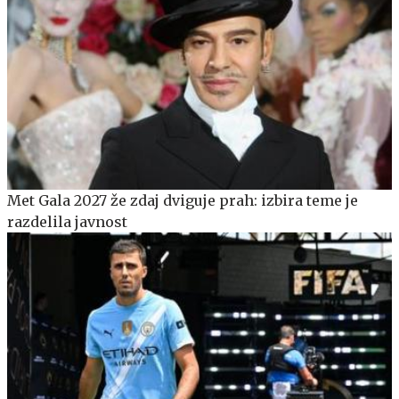
Met Gala 2027 že zdaj dviguje prah: izbira teme je
razdelila javnost