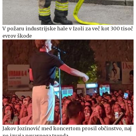
V požaru industrijske hale v Izoli za več kot 300 tisoč
evrov škode
Jakov Jozinović med koncertom prosil občinstvo, naj
ne izvaja nevarnega trenda