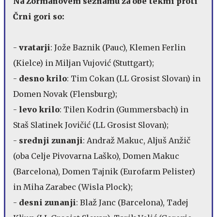
Na Zormanovem seznamu za obe tekmi proti
Črni gori so:
-
vratarji
: Jože Baznik (Pauc), Klemen Ferlin
(Kielce) in Miljan Vujović (Stuttgart);
-
desno krilo
: Tim Cokan (LL Grosist Slovan) in
Domen Novak (Flensburg);
-
levo krilo
: Tilen Kodrin (Gummersbach) in
Staš Slatinek Jovičić (LL Grosist Slovan);
-
srednji zunanji
: Andraž Makuc, Aljuš Anžič
(oba Celje Pivovarna Laško), Domen Makuc
(Barcelona), Domen Tajnik (Eurofarm Pelister)
in Miha Zarabec (Wisla Plock);
-
desni zunanji
: Blaž Janc (Barcelona), Tadej