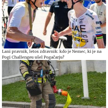
Lani pravnik, letos zdravnik: kdo je Nemec, ki je na
Pogi Challengeu ušel Pogačarju?