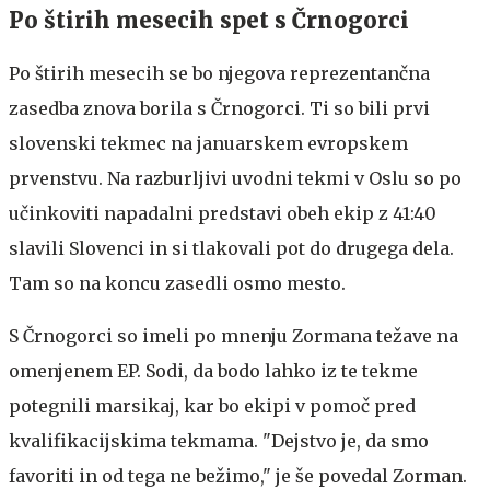
Po štirih mesecih spet s Črnogorci
Po štirih mesecih se bo njegova reprezentančna
zasedba znova borila s Črnogorci. Ti so bili prvi
slovenski tekmec na januarskem evropskem
prvenstvu. Na razburljivi uvodni tekmi v Oslu so po
učinkoviti napadalni predstavi obeh ekip z 41:40
slavili Slovenci in si tlakovali pot do drugega dela.
Tam so na koncu zasedli osmo mesto.
S Črnogorci so imeli po mnenju Zormana težave na
omenjenem EP. Sodi, da bodo lahko iz te tekme
potegnili marsikaj, kar bo ekipi v pomoč pred
kvalifikacijskima tekmama. "Dejstvo je, da smo
favoriti in od tega ne bežimo," je še povedal Zorman.