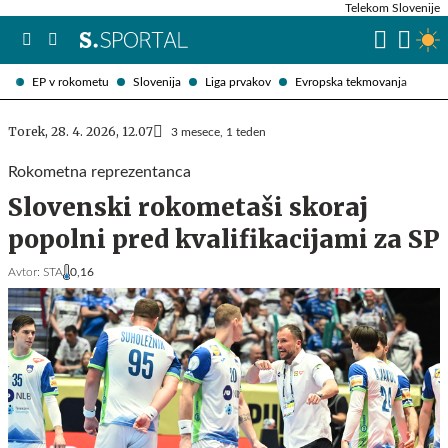
Telekom Slovenije
EP v rokometu
Slovenija
Liga prvakov
Evropska tekmovanja
Torek, 28. 4. 2026, 12.07
3 mesece, 1 teden
Rokometna reprezentanca
Slovenski rokometaši skoraj
popolni pred kvalifikacijami za SP
Avtor:
STA
0,16