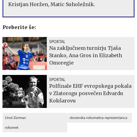
Kristjan Horžen, Matic Suholežnik.
Preberite še:
SPORTAL
Na zaključnem turnirju Tjaša
Stanko, Ana Gros in Elizabeth
Omoregie
SPORTAL
Polfinale EHF evropskega pokala
v Zlatorogu posvečen Edvardu
Kokšarovu
Uroš Zorman
slovenska rokometna reprezentanca
rokomet