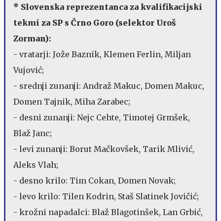
* Slovenska reprezentanca za kvalifikacijski
tekmi za SP s Črno Goro (selektor Uroš
Zorman):
- vratarji: Jože Baznik, Klemen Ferlin, Miljan
Vujović;
- srednji zunanji: Andraž Makuc, Domen Makuc,
Domen Tajnik, Miha Zarabec;
- desni zunanji: Nejc Cehte, Timotej Grmšek,
Blaž Janc;
- levi zunanji: Borut Mačkovšek, Tarik Mlivić,
Aleks Vlah;
- desno krilo: Tim Cokan, Domen Novak;
- levo krilo: Tilen Kodrin, Staš Slatinek Jovičić;
- krožni napadalci: Blaž Blagotinšek, Lan Grbić,