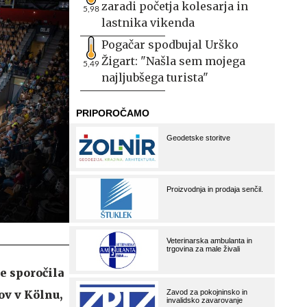
zaradi početja kolesarja in
5,98
lastnika vikenda
Pogačar spodbujal Urško
Žigart: "Našla sem mojega
5,49
najljubšega turista"
e sporočila
ov v Kölnu,