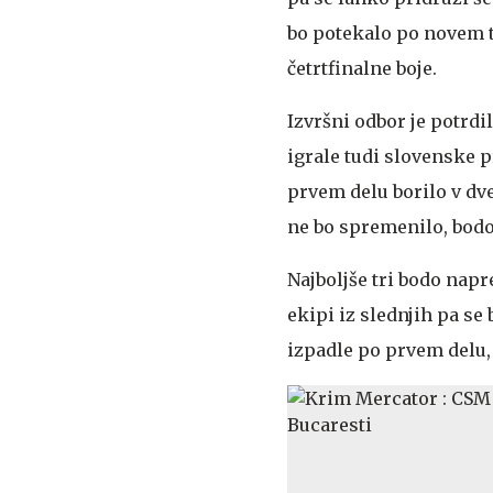
bo potekalo po novem t
četrtfinalne boje.
Izvršni odbor je potrdi
igrale tudi slovenske p
prvem delu borilo v dv
ne bo spremenilo, bodo
Najboljše tri bodo napr
ekipi iz slednjih pa se 
izpadle po prvem delu,