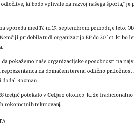
ločitve, ki bodo vplivale na razvoj našega športa," je 
na sporedu med 17. in 19. septembrom prihodnje leto. Ob
Nemčiji pridobila tudi organizacijo EP do 20 let, ki bo l
a.
, da pokažemo naše organizacijske sposobnosti na najviš
ša reprezentanca na domačem terenu odlično priložnost
emi dodal Rozman.
8 tretjič potekalo v
Celju
z okolico, ki že tradicionalno 
ih rokometnih tekmovanj.