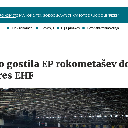
Želite prejemati e-novice?
Uživajmo pametno
ROKOMET
ZIMA
HOKEJ
TENIS
ODBOJKA
ATLETIKA
MOTO
DRUGO
OLIMPIZEM
EP v rokometu
Slovenija
Liga prvakov
Evropska tekmovanja
o gostila EP rokometašev d
res EHF