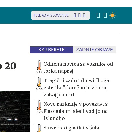
TELEKOM SLOVENIJE
KAJ BERETE
ZADNJE OBJAVE
o 20
Odlična novica za voznike od
torka naprej
8,12
Tragični zadnji dnevi "boga
estetike": končno je znano,
6,68
zakaj je umrl
Novo razkritje v povezavi s
Fotopubom: sledi vodijo na
7,70
Islandijo
Slovenski gasilci v šoku