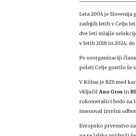
Leta 2004 je Slovenija
zadnjih letih v Celju le
dve leti mlajše selekcije
v letih 2018 in 2024, do 
Po soorganizaciji član
poleti Celje gostilo še
V Kölnu je RZS med ka
vključil
Ano Gros
in
Bl
rokometašici bodo na le
imenoval izvršni odbor
Evropsko prvenstvo za 
pa se lahko pridruži š