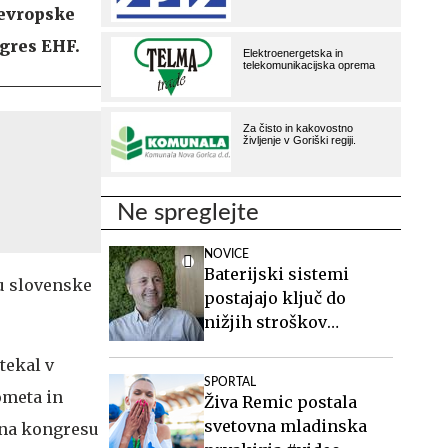
 evropske
ngres EHF.
Ne spreglejte
NOVICE
Baterijski sistemi
hu slovenske
postajajo ključ do
nižjih stroškov
elektrike v podjetjih
tekal v
SPORTAL
ometa in
Živa Remic postala
svetovna mladinska
o na kongresu