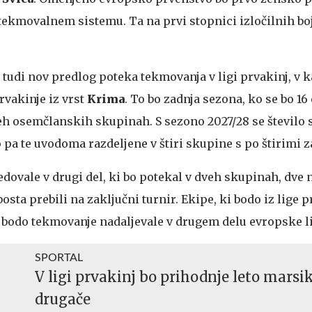
ekmovalnem sistemu. Ta na prvi stopnici izločilnih bo
l tudi nov predlog poteka tekmovanja v ligi prvakinj, v k
rvakinje iz vrst
Krima
. To bo zadnja sezona, ko se bo 16
eh osemčlanskih skupinah. S sezono 2027/28 se število 
 pa te uvodoma razdeljene v štiri skupine s po štirimi 
edovale v drugi del, ki bo potekal v dveh skupinah, dve n
bosta prebili na zaključni turnir. Ekipe, ki bodo iz lige 
 bodo tekmovanje nadaljevale v drugem delu evropske li
SPORTAL
V ligi prvakinj bo prihodnje leto marsi
drugače