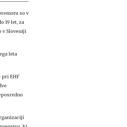
 premoru so v
 19 let, za
o v Sloveniji
ega leta
 pri EHF
dve
 neposredno
rganizaciji
rvenstvo, ki