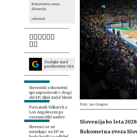
Rokometna zveza
Slovenije
rokomet
Dodajte med
prednostne vire
Slovenski rokometni
upi napredovali v drugi
del EP, Aljuš Anžič blesti
Foto: Jan Gregorc
Povratnik Velkavrh z
Los Angelesom po
vseameriški naslov
Slovenija bo leta 202
Slovenci se ne
Rokometna zveza Slove
ustavljajo: na EP se
bodo borili za odličje!