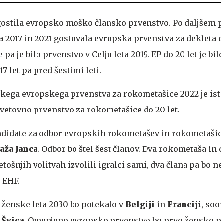
 gostila evropsko moško člansko prvenstvo. Po daljšem
ta 2017 in 2021 gostovala evropska prvenstva za dekleta do
 pa je bilo prvenstvo v Celju leta 2019. EP do 20 let je bil
17 let pa pred šestimi leti.
skega evropskega prvenstva za rokometašice 2022 je ist
 svetovno prvenstvo za rokometašice do 20 let.
ndidate za odbor evropskih rokometašev in rokometašic
aža Janca
. Odbor bo štel šest članov. Dva rokometaša in 
tošnjih volitvah izvolili igralci sami, dva člana pa bo
 EHF.
ženske leta 2030 bo potekalo v
Belgiji
in
Franciji
, soo
e
Švica
. Omenjeno evropsko prvenstvo bo prvo žensko p