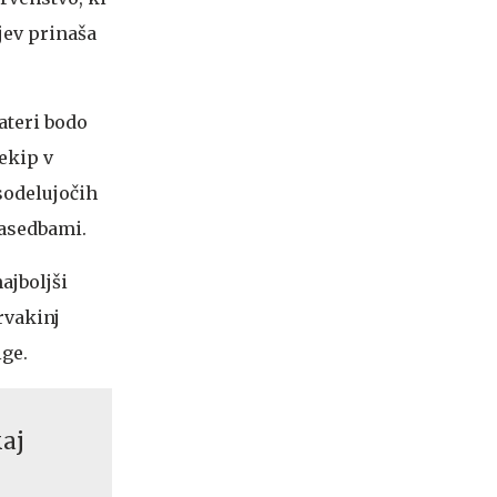
jev prinaša
ateri bodo
 ekip v
sodelujočih
zasedbami.
ajboljši
prvakinj
ge.
kaj