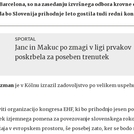
 Barcelona, so na zasedanju izvršnega odbora krovne
 da bo Slovenija prihodnje leto gostila tudi redni ko
SPORTAL
Janc in Makuc po zmagi v ligi prvakov
poskrbela za poseben trenutek
ozman
je v Kölnu izrazil zadovoljstvo po velikem uspe
iti organizacijo kongresa EHF, ki bo prihodnjo jesen po
odek izjemnega pomena za povezovanje slovenskega rok
žaja v evropskem prostoru, še posebej zato, ker se bod