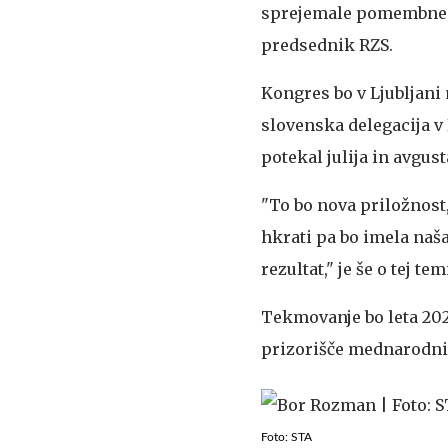
sprejemale pomembne od
predsednik RZS.
Kongres bo v Ljubljani 
slovenska delegacija v 
potekal julija in avgust
"To bo nova priložnost
hkrati pa bo imela na
rezultat," je še o tej t
Tekmovanje bo leta 202
prizorišče mednarodn
Foto: STA