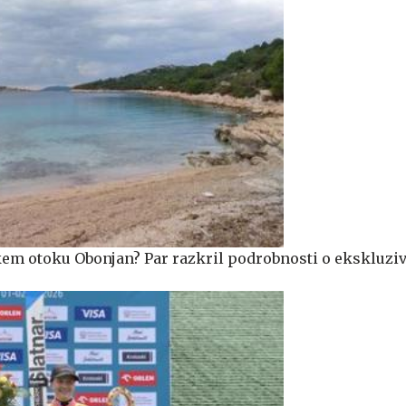
škem otoku Obonjan? Par razkril podrobnosti o ekskluz