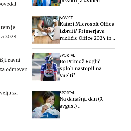
prvakinja #video
povedal
NOVICE
Kateri Microsoft Office
 tem je
izbrati? Primerjava
eta 2028
različic Office 2024 in
Office 2021.
SPORTAL
ji ravni,
Bo Primož Roglič
sploh nastopil na
 za odmeven
Vuelti?
velja za
SPORTAL
Na današnji dan (9.
avgust) …