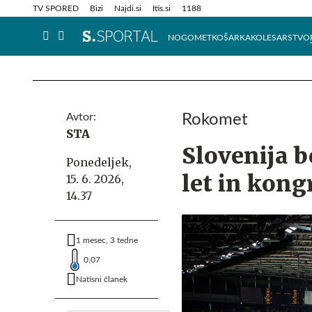
Info in obvestila
Tehnik
TV SPORED
Bizi
Najdi.si
Itis.si
1188
NOGOMET
KOŠARKA
KOLESARSTVO
Avtor:
Rokomet
STA
Slovenija b
Ponedeljek,
let in kong
15. 6. 2026,
14.37
1 mesec, 3 tedne
0,07
Natisni članek