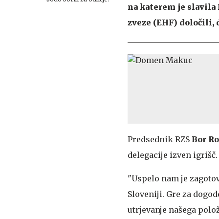
na katerem je slavila
zveze (EHF) določili,
Predsednik RZS
Bor R
delegacije izven igrišč.
"Uspelo nam je zagotov
Sloveniji. Gre za dog
utrjevanje našega polo