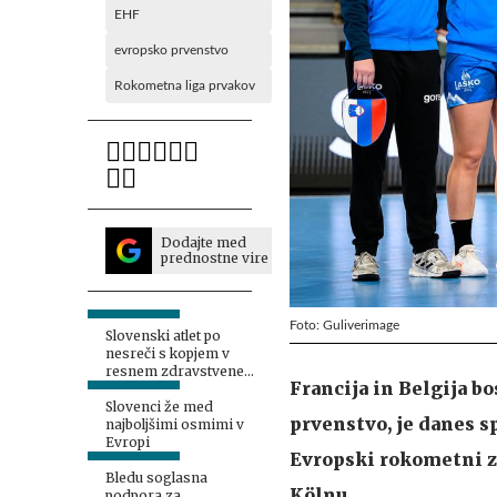
EHF
evropsko prvenstvo
Rokometna liga prvakov
Dodajte med
prednostne vire
Foto: Guliverimage
Slovenski atlet po
nesreči s kopjem v
resnem zdravstvenem
Francija in Belgija b
stanju
Slovenci že med
prvenstvo, je danes s
najboljšimi osmimi v
Evropi
Evropski rokometni zv
Bledu soglasna
Kölnu.
podpora za