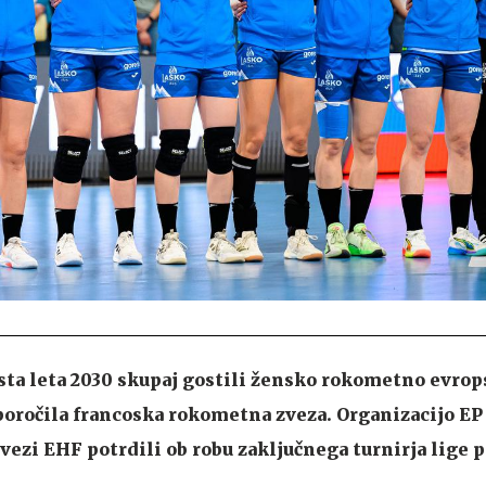
osta leta 2030 skupaj gostili žensko rokometno evro
poročila francoska rokometna zveza. Organizacijo EP 
ezi EHF potrdili ob robu zaključnega turnirja lige 