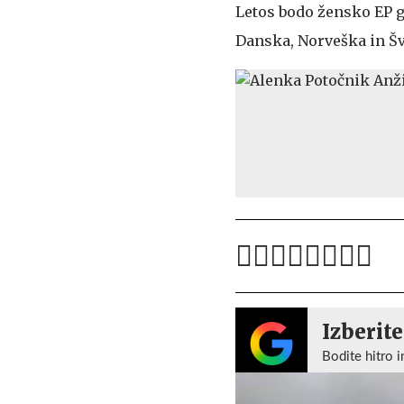
Letos bodo žensko EP go
Danska, Norveška in Š
Izberite
Bodite hitro i