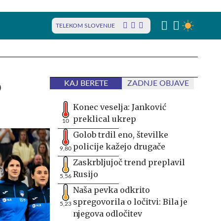
TELEKOM SLOVENIJE
o
KAJ BERETE
ZADNJE OBJAVE
Konec veselja: Janković
preklical ukrep
10
Golob trdil eno, številke
policije kažejo drugače
9,80
Zaskrbljujoč trend preplavil
Rusijo
5,56
Naša pevka odkrito
spregovorila o ločitvi: Bila je
5,23
njegova odločitev