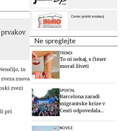
e prvakov
Ne spreglejte
TRENDI
To ni nekaj, s čimer
moraš živeti
Nemčijo, in
a zveza znova
oski zvezi
SPORTAL
Barcelona zaradi
migrantske krize v
Ceuti odpovedala
li pri
tekmo v Maroku
NOVICE