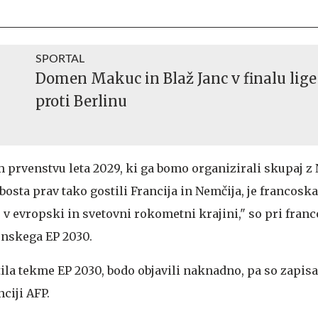
SPORTAL
Domen Makuc in Blaž Janc v finalu lig
proti Berlinu
rvenstvu leta 2029, ki ga bomo organizirali skupaj z 
osta prav tako gostili Francija in Nemčija, je francosk
v evropski in svetovni rokometni krajini," so pri franc
enskega EP 2030.
ila tekme EP 2030, bodo objavili naknadno, pa so zapisa
ciji AFP.