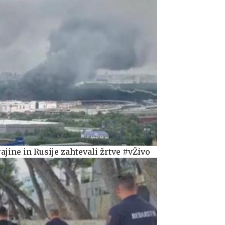
jine in Rusije zahtevali žrtve #vŽivo