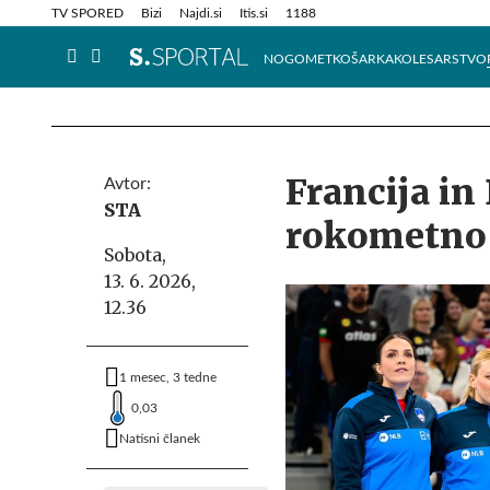
Info in obvestila
Tehnik
TV SPORED
Bizi
Najdi.si
Itis.si
1188
NOGOMET
KOŠARKA
KOLESARSTVO
Francija in
Avtor:
STA
rokometno
Sobota,
13. 6. 2026,
12.36
1 mesec, 3 tedne
0,03
Natisni članek