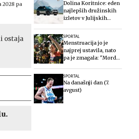
Dolina Koritnice: eden
a 2028 pa
najlepših družinskih
izletov v Julijskih
Alpah
i ostaja
SPORTAL
Menstruacija jo je
najprej ustavila, nato
pa je zmagala: "Morda
sem takrat celo boljša"
SPORTAL
Na današnji dan (7.
avgust)
lu.