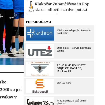
Klakočar Zupančičeva in Rop
sta se odločila za dve potezi
5,03
psko
2030 so pri
prvakov v