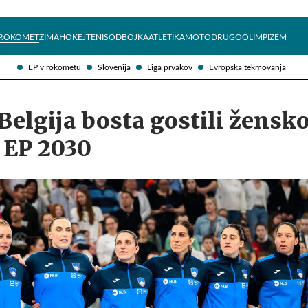
Želite prejemati e-novice?
Uživajmo pametno
ROKOMET
ZIMA
HOKEJ
TENIS
ODBOJKA
ATLETIKA
MOTO
DRUGO
OLIMPIZEM
EP v rokometu
Slovenija
Liga prvakov
Evropska tekmovanja
 Belgija bosta gostili žensk
 EP 2030