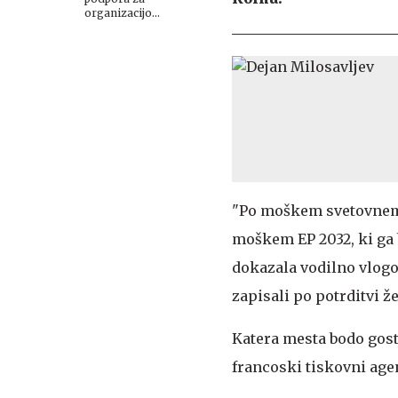
organizacijo
evropskega prvenstva
"Po moškem svetovnem p
moškem EP 2032, ki ga b
dokazala vodilno vlogo 
zapisali po potrditvi ž
Katera mesta bodo gost
francoski tiskovni agen