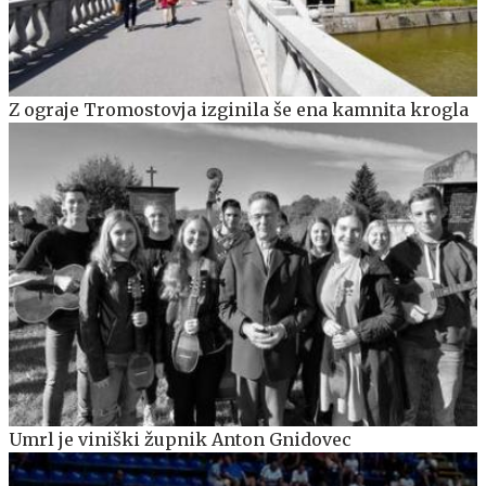
Z ograje Tromostovja izginila še ena kamnita krogla
Umrl je viniški župnik Anton Gnidovec