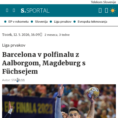
Telekom Slovenije
EP v rokometu
Slovenija
Liga prvakov
Evropska tekmovanja
Torek, 12. 5. 2026, 16.09
2 meseca, 3 tedne
Liga prvakov
Barcelona v polfinalu z
Aalborgom, Magdeburg s
Füchsejem
Avtor:
STA
0,11