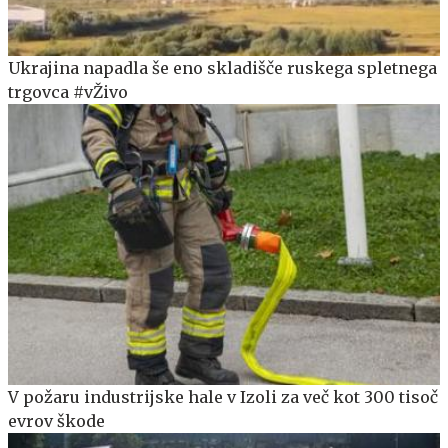
Ukrajina napadla še eno skladišče ruskega spletnega
trgovca #vŽivo
V požaru industrijske hale v Izoli za več kot 300 tisoč
evrov škode