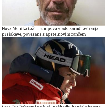
Nova Mehika toži Trumpovo vlado zaradi oviranja
preiskave, povezane z Epsteinovim rančem
Lara Gut-Behrami po hudi poškodbi končala bogato