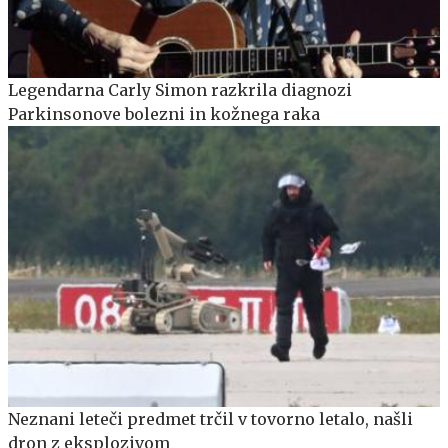
Legendarna Carly Simon razkrila diagnozi
Parkinsonove bolezni in kožnega raka
Neznani leteči predmet trčil v tovorno letalo, našli
dron z eksplozivom