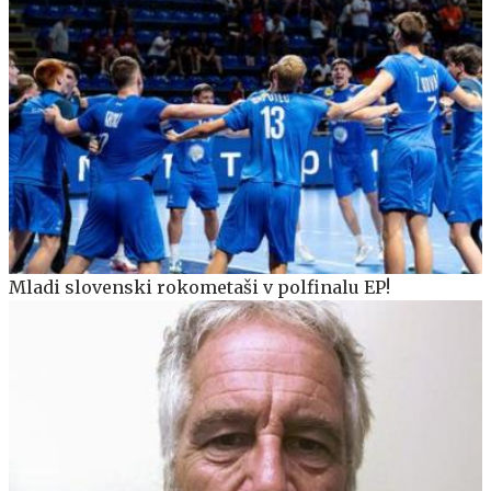
Mladi slovenski rokometaši v polfinalu EP!