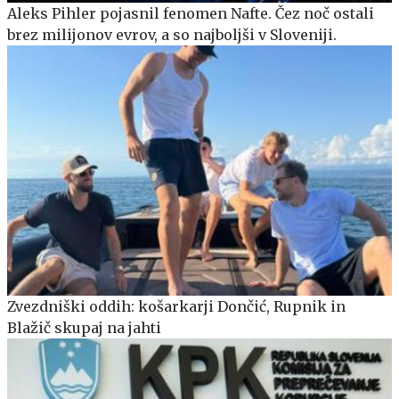
Aleks Pihler pojasnil fenomen Nafte. Čez noč ostali
brez milijonov evrov, a so najboljši v Sloveniji.
Zvezdniški oddih: košarkarji Dončić, Rupnik in
Blažič skupaj na jahti