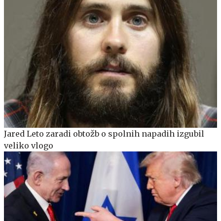
Jared Leto zaradi obtožb o spolnih napadih izgubil
veliko vlogo