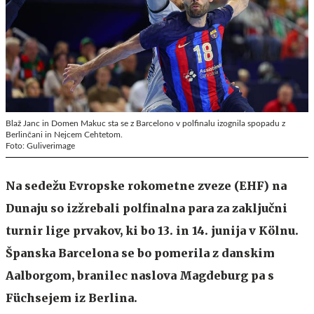
Blaž Janc in Domen Makuc sta se z Barcelono v polfinalu izognila spopadu z
Berlinčani in Nejcem Cehtetom.
Foto: Guliverimage
Na sedežu Evropske rokometne zveze (EHF) na
Dunaju so izžrebali polfinalna para za zaključni
turnir lige prvakov, ki bo 13. in 14. junija v Kölnu.
Španska Barcelona se bo pomerila z danskim
Aalborgom, branilec naslova Magdeburg pa s
Füchsejem iz Berlina.