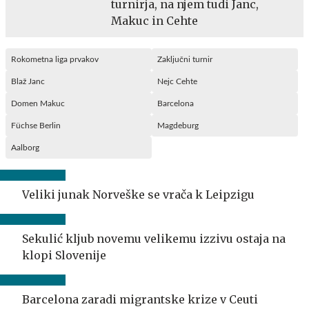
turnirja, na njem tudi Janc,
Makuc in Cehte
Rokometna liga prvakov
Zaključni turnir
Blaž Janc
Nejc Cehte
Domen Makuc
Barcelona
Füchse Berlin
Magdeburg
Aalborg
Veliki junak Norveške se vrača k Leipzigu
Sekulić kljub novemu velikemu izzivu ostaja na
klopi Slovenije
Barcelona zaradi migrantske krize v Ceuti