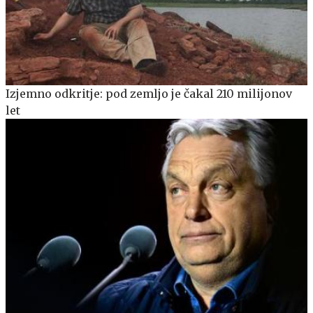
Izjemno odkritje: pod zemljo je čakal 210 milijonov
let