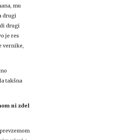
rmana, mu
a drugi
di drugi
o je res
e vernike,
tno
ela takšna
mom ni zdel
im prevzemom