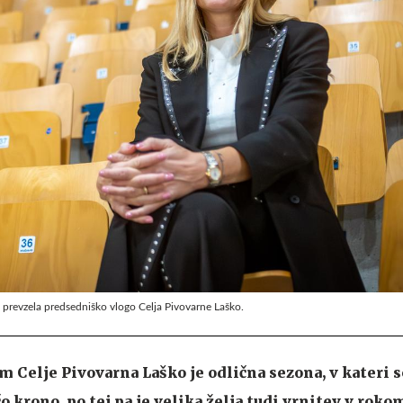
 prevzela predsedniško vlogo Celja Pivovarne Laško.
Celje Pivovarna Laško je odlična sezona, v kateri s
 krono, po tej pa je velika želja tudi vrnitev v roko