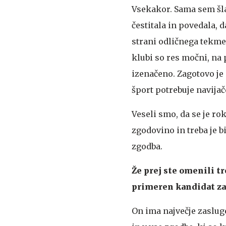
Vsekakor. Sama sem šla
čestitala in povedala, d
strani odličnega tekmec
klubi so res močni, na 
izenačeno. Zagotovo je n
šport potrebuje navijač
Veseli smo, da se je ro
zgodovino in treba je b
zgodba.
Že prej ste omenili t
primeren kandidat za
On ima največje zaslug