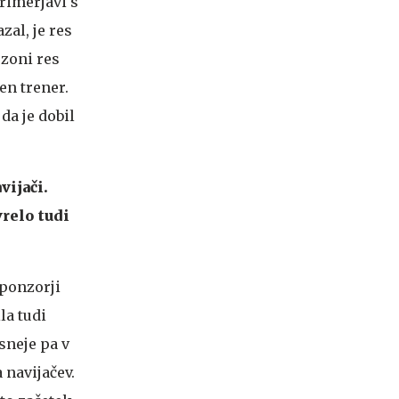
primerjavi s
al, je res
ezoni res
en trener.
da je dobil
vijači.
vrelo tudi
sponzorji
la tudi
sneje pa v
 navijačev.