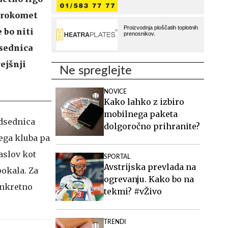
i rokomet
e bo niti
dsednica
rejšnji
Ne spreglejte
NOVICE
Kako lahko z izbiro
mobilnega paketa
edsednica
dolgoročno prihranite?
kega kluba pa
aslov kot
SPORTAL
Avstrijska prevlada na
okala. Za
ogrevanju. Kako bo na
onkretno
tekmi? #vŽivo
TRENDI