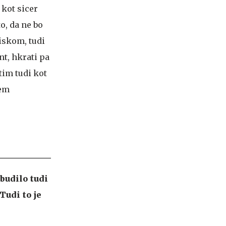
 kot sicer
o, da ne bo
iskom, tudi
nt, hkrati pa
tim tudi kot
sem
budilo tudi
Tudi to je