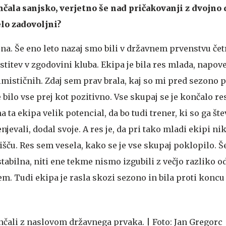
ončala sanjsko, verjetno še nad pričakovanji z dvojno
elo zadovoljni?
ona. Še eno leto nazaj smo bili v državnem prvenstvu četr
titev v zgodovini kluba. Ekipa je bila res mlada, napov
mističnih. Zdaj sem prav brala, kaj so mi pred sezono p
je bilo vse prej kot pozitivno. Vse skupaj se je končalo re
 ta ekipa velik potencial, da bo tudi trener, ki so ga šte
vali, dodal svoje. A res je, da pri tako mladi ekipi nik
rišču. Res sem vesela, kako se je vse skupaj poklopilo. Š
 stabilna, niti ene tekme nismo izgubili z večjo razliko o
em. Tudi ekipa je rasla skozi sezono in bila proti konc