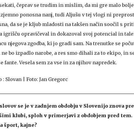
sekati, čeprav se trudim in mislim, da mi gre malo bolje
 izjemno ponosna nanj, tudi Aljušu v tej vlogi ni preprost
a, da se je kljub mladosti na takšen način soočil s prit
na igrišču opravičeval in dokazoval svoj potencial in tale
oncu njegova zgodba, ki jo gradi sam. Na trenutke se poču
e bo izpadlo narobe, a res smo dihali za to ekipo, in 
e fante. Vesela sem za vse in za njihov napredek.
slovov se je v zadnjem obdobju v Slovenijo znova pre
šimi klubi, sploh v primerjavi z obdobjem pred tem. 
a šport, kajne?