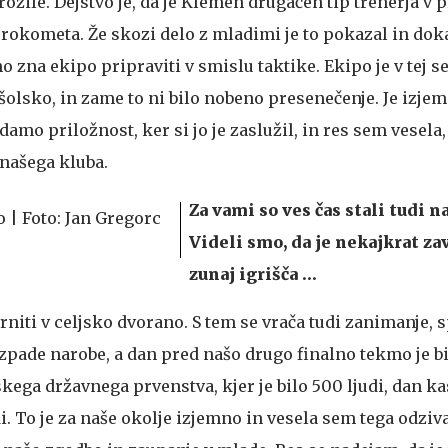
rožile. Dejstvo je, da je Klemen drugačen tip trenerja v 
rokometa. Že skozi delo z mladimi je to pokazal in dokaz
no zna ekipo pripraviti v smislu taktike. Ekipo je v tej s
r šolsko, in zame to ni bilo nobeno presenečenje. Je izjem
amo priložnost, ker si jo je zaslužil, in res sem vesela, 
 našega kluba.
Za vami so ves čas stali tudi na
Videli smo, da je nekajkrat za
zunaj igrišča …
vrniti v celjsko dvorano. S tem se vrača tudi zanimanje, 
zpade narobe, a dan pred našo drugo finalno tekmo je bi
ega državnega prvenstva, kjer je bilo 500 ljudi, dan ka
di. To je za naše okolje izjemno in vesela sem tega odziva