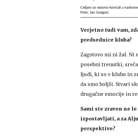
Celjani so sezono končali z naslov
Foto: Jan Gregorc
Verjetno tudi vam, zda
predsednice kluba?
Zagotovo mi ni žal. Ni m
posebni trenutki, sreč
ljudi, ki so v klubu in 
da smo boljši. Stvari 
drugačne emocije in re
Sami ste zraven ne le
izpostavljati, a za Al
perspektive?