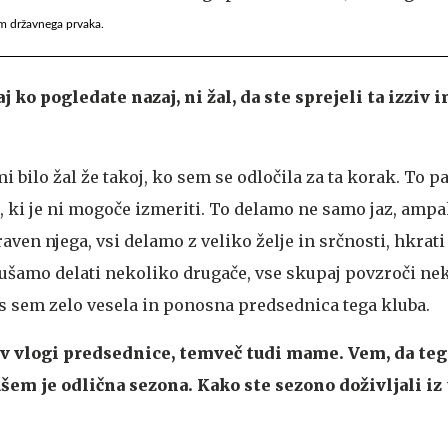
om državnega prvaka.
j ko pogledate nazaj, ni žal, da ste sprejeli ta izziv 
i bilo žal že takoj, ko sem se odločila za ta korak. To pa
a, ki je ni mogoče izmeriti. To delamo ne samo jaz, ampa
zraven njega, vsi delamo z veliko želje in srčnosti, hkrati 
skušamo delati nekoliko drugače, vse skupaj povzroči n
s sem zelo vesela in ponosna predsednica tega kluba.
 v vlogi predsednice, temveč tudi mame. Vem, da te
jušem je odlična sezona. Kako ste sezono doživljali iz 