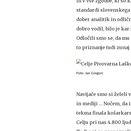
in v vse zgodbe, ki so k
standardi slovenskega 
dober analitik in odlič
dobro vodil, bilo je ka
Odločili smo se, da mu d
to priznanje tudi zunaj
Foto: Jan Gregorc
Navijače smo si želeli 
in mediji … Nočem, da i
tekma finala košarkarsk
Celju pri nas 4.800 lju