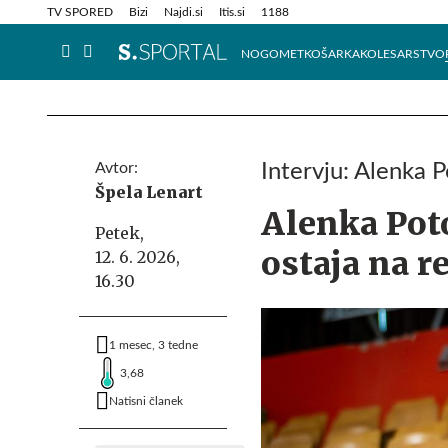
Info in obvestila
Tehnik
TV SPORED
Bizi
Najdi.si
Itis.si
1188
NOGOMET
KOŠARKA
KOLESARSTVO
Avtor:
Intervju: Alenka 
Špela Lenart
Alenka Poto
Petek,
ostaja na r
12. 6. 2026,
16.30
1 mesec, 3 tedne
3,68
Natisni članek