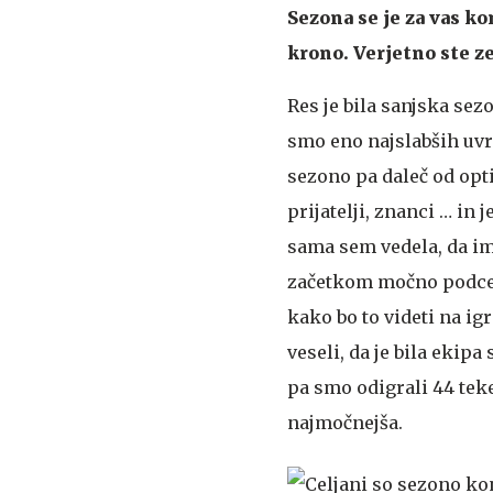
Sezona se je za vas k
krono. Verjetno ste z
Res je bila sanjska sez
smo eno najslabših uvrs
sezono pa daleč od opti
prijatelji, znanci … in 
sama sem vedela, da ima
začetkom močno podcenje
kako bo to videti na ig
veseli, da je bila ekipa
pa smo odigrali 44 tek
najmočnejša.