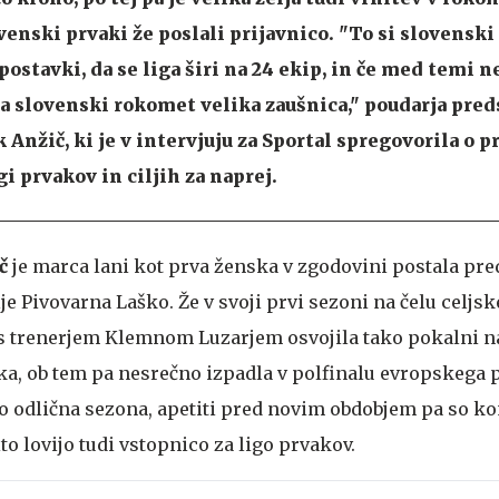
venski prvaki že poslali prijavnico. "To si slovensk
postavki, da se liga širi na 24 ekip, in če med temi n
za slovenski rokomet velika zaušnica," poudarja pre
Anžič, ki je v intervjuju za Sportal spregovorila o p
gi prvakov in ciljih za naprej.
č
je marca lani kot prva ženska v zgodovini postala pr
e Pivovarna Laško. Že v svoji prvi sezoni na čelu celjs
 s trenerjem Klemnom Luzarjem osvojila tako pokalni n
a, ob tem pa nesrečno izpadla v polfinalu evropskega p
o odlična sezona, apetiti pred novim obdobjem pa so k
to lovijo tudi vstopnico za ligo prvakov.