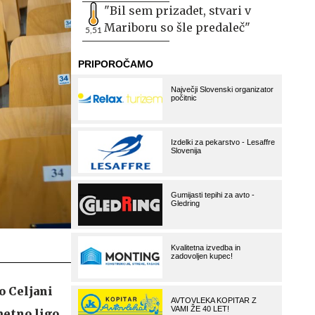
"Bil sem prizadet, stvari v
Mariboru so šle predaleč"
5,51
o Celjani
metno ligo