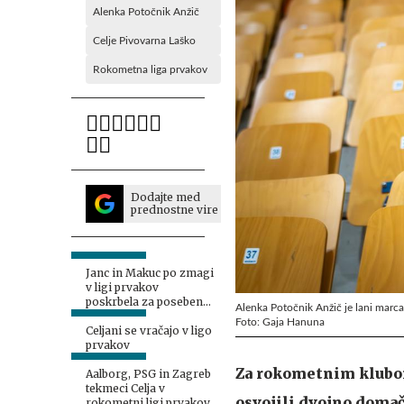
Alenka Potočnik Anžič
Celje Pivovarna Laško
Rokometna liga prvakov
Dodajte med
prednostne vire
Janc in Makuc po zmagi
v ligi prvakov
poskrbela za poseben
Alenka Potočnik Anžič je lani marca
trenutek
Foto: Gaja Hanuna
Celjani se vračajo v ligo
prvakov
Za rokometnim klubom 
Aalborg, PSG in Zagreb
tekmeci Celja v
osvojili dvojno domačo
rokometni ligi prvakov