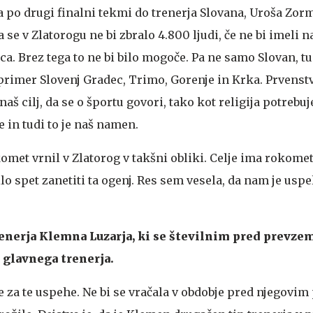
 po drugi finalni tekmi do trenerja Slovana, Uroša Zo
a se v Zlatorogu ne bi zbralo 4.800 ljudi, če ne bi imeli n
a. Brez tega to ne bi bilo mogoče. Pa ne samo Slovan, tu
primer Slovenj Gradec, Trimo, Gorenje in Krka. Prvenstv
aš cilj, da se o športu govori, tako kot religija potrebuj
e in tudi to je naš namen.
komet vrnil v Zlatorog v takšni obliki. Celje ima rokome
ilo spet zanetiti ta ogenj. Res sem vesela, da nam je usp
renerja Klemna Luzarja, ki se številnim pred prevze
 glavnega trenerja.
e za te uspehe. Ne bi se vračala v obdobje pred njegov