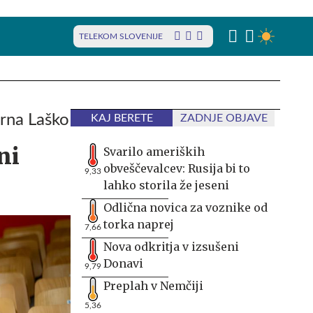
TELEKOM SLOVENIJE
arna Laško
KAJ BERETE
ZADNJE OBJAVE
ni
Svarilo ameriških
obveščevalcev: Rusija bi to
9,33
lahko storila že jeseni
Odlična novica za voznike od
torka naprej
7,66
Nova odkritja v izsušeni
Donavi
9,79
Preplah v Nemčiji
5,36