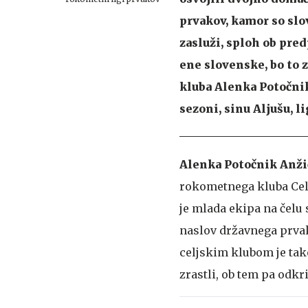
prvakov, kamor so slo
zasluži, sploh ob pred
ene slovenske, bo to 
kluba Alenka Potočnik 
sezoni, sinu Aljušu, li
Alenka Potočnik Anži
rokometnega kluba Celj
je mlada ekipa na čelu
naslov državnega prvak
celjskim klubom je tak
zrastli, ob tem pa odkri