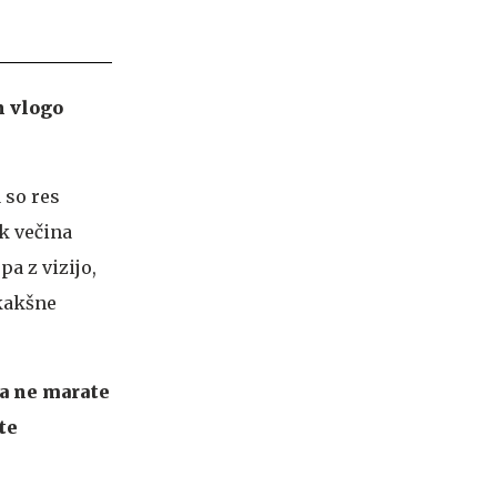
in vlogo
 so res
k večina
pa z vizijo,
ekakšne
ga ne marate
te