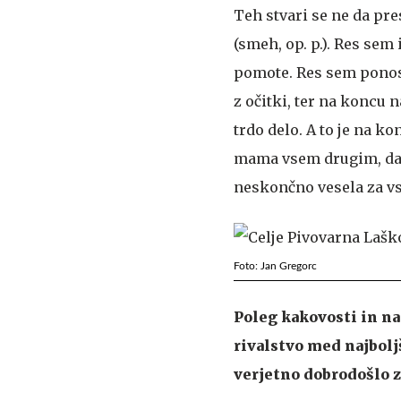
Teh stvari se ne da pre
(smeh, op. p.). Res sem
pomote. Res sem ponosn
z očitki, ter na koncu 
trdo delo. A to je na k
mama vsem drugim, da n
neskončno vesela za vs
Foto: Jan Gregorc
Poleg kakovosti in na
rivalstvo med najbolj
verjetno dobrodošlo z