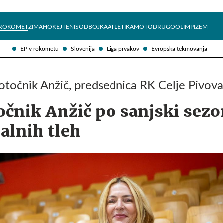
Želite prejemati e-novice?
Uživajmo pametno
ROKOMET
ZIMA
HOKEJ
TENIS
ODBOJKA
ATLETIKA
MOTO
DRUGO
OLIMPIZEM
EP v rokometu
Slovenija
Liga prvakov
Evropska tekmovanja
Potočnik Anžič, predsednica RK Celje Pivov
čnik Anžič po sanjski sezo
ealnih tleh