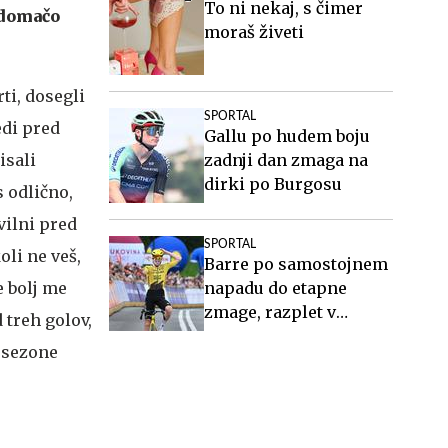
To ni nekaj, s čimer
 domačo
moraš živeti
ti, dosegli
SPORTAL
edi pred
Gallu po hudem boju
isali
zadnji dan zmaga na
dirki po Burgosu
s odlično,
vilni pred
SPORTAL
oli ne veš,
Barre po samostojnem
e bolj me
napadu do etapne
zmage, razplet v
d treh golov,
skupni razvrstitvi
u sezone
odprt