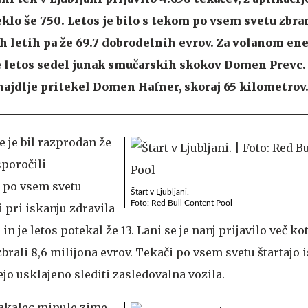
klo še 750. Letos je bilo s tekom po vsem svetu zbra
eh letih pa že 69.7 dobrodelnih evrov. Za volanom en
je letos sedel junak smučarskih skokov Domen Prevc.
najdlje pritekel Domen Hafner, skoraj 65 kilometrov
e je bil razprodan že
poročili
 po vsem svetu
Štart v Ljubljani.
Foto: Red Bull Content Pool
 pri iskanju zdravila
n je letos potekal že 13. Lani se je nanj prijavilo več ko
zbrali 8,6 milijona evrov. Tekači po vsem svetu štartajo 
jo usklajeno slediti zasledovalna vozila.
kakalec minule zime