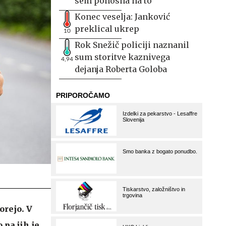
sem ponosna na to
Konec veselja: Janković
preklical ukrep
10
Rok Snežič policiji naznanil
sum storitve kaznivega
4,94
dejanja Roberta Goloba
orejo. V
 pa jih je