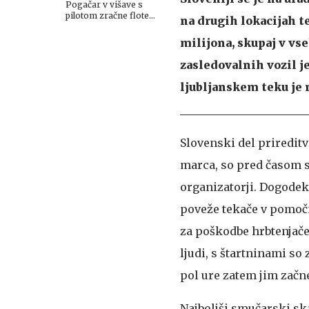
Pogačar v višave s
pilotom zračne flote
na drugih lokacijah te
Prevc #video
milijona, skupaj v vs
zasledovalnih vozil 
ljubljanskem teku je 
Slovenski del prireditv
marca, so pred časom s
organizatorji. Dogodek
poveže tekače v pomoči
za poškodbe hrbtenjače i
ljudi, s štartninami so 
pol ure zatem jim začne
Najboljši smučarski s