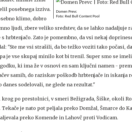
selil posebnega izziva.
Domen Prevc
Foto: Red Bull Content Pool
osebno klimo, dobro
mno ljudi, zbere veliko sredstev, da se lahko nadaljuje r
ve s hrbtenjačo. Zato je pomembno, da vsi nekaj doprine
l: "Ste me vsi strašili, da bo težko voziti tako počasi, d
pa je vse skupaj minilo kot bi trenil. Super smo se imeli
godku, ki ima že v osnovi en sam ključni namen - prem
ačev samih, do raziskav poškodb hrbtenjače in iskanja r
o danes sodelovali, ne glede na rezultat."
i krog po prestolnici, v smeri Bežigrada, Šiške, okoli R
u. Tekače je nato pot peljala preko Domžal, Šmarce do K
adaljevala preko Komende in Lahovč proti Vodicam.