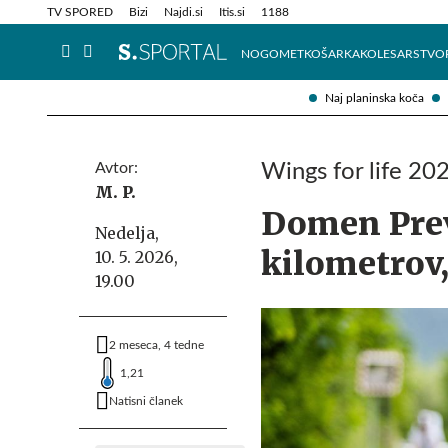
Info in obvestila
Tehnik
TV SPORED
Bizi
Najdi.si
Itis.si
1188
NOGOMET
KOŠARKA
KOLESARSTVO
Naj planinska koča
Avtor:
Wings for life 20
M. P.
Domen Prevc
Nedelja,
kilometrov
10. 5. 2026,
19.00
2 meseca, 4 tedne
1,21
Natisni članek