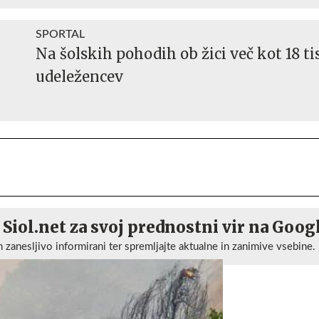
SPORTAL
Na šolskih pohodih ob žici več kot 18 ti
udeležencev
 Siol.net za svoj prednostni vir na Goog
n zanesljivo informirani ter spremljajte aktualne in zanimive vsebine.