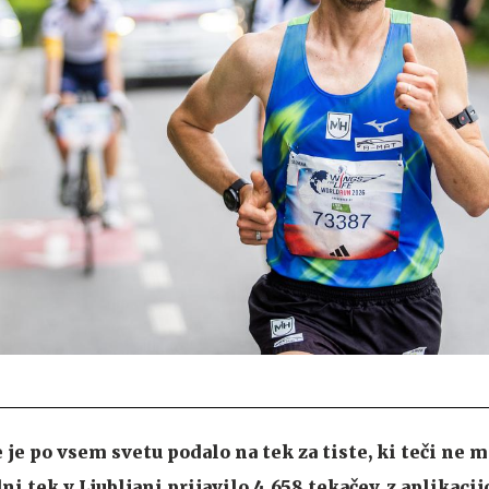
 je po vsem svetu podalo na tek za tiste, ki teči ne m
ni tek v Ljubljani prijavilo 4.658 tekačev, z aplikacijo