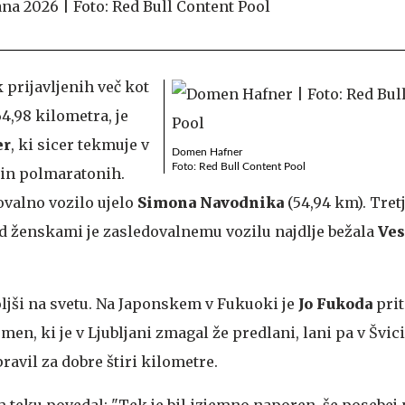
ek prijavljenih več kot
64,98 kilometra, je
er
, ki sicer tekmuje v
Domen Hafner
Foto: Red Bull Content Pool
 in polmaratonih.
ovalno vozilo ujelo
Simona Navodnika
(54,94 km). Tretj
d ženskami je zasledovalnemu vozilu najdlje bežala
Ves
boljši na svetu. Na Japonskem v Fukuoki je
Jo Fukoda
prit
en, ki je v Ljubljani zmagal že predlani, lani pa v Švici,
avil za dobre štiri kilometre.
teku povedal: "Tek je bil izjemno naporen, še posebej 