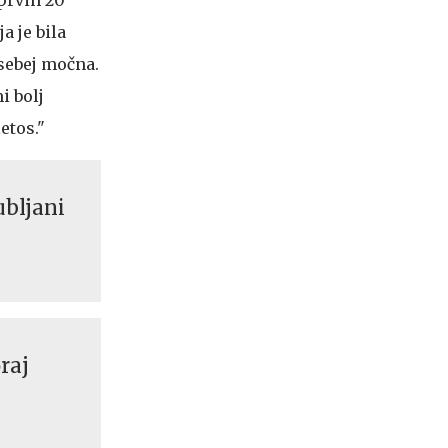
a je bila
osebej močna.
i bolj
etos."
ubljani
oraj