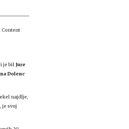
i je bil
Jure
na Dolenc
ekel najdlje,
 je svoj
prvih 20