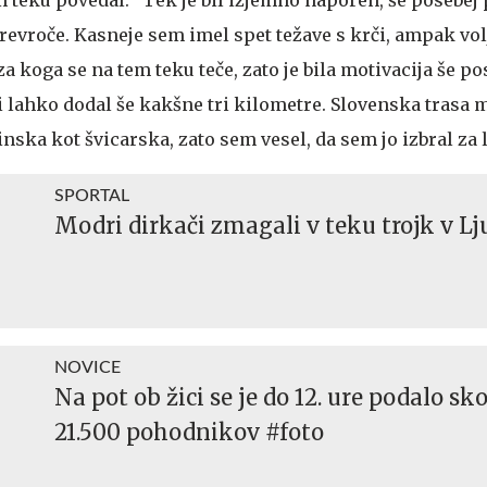
prevroče. Kasneje sem imel spet težave s krči, ampak volj
za koga se na tem teku teče, zato je bila motivacija še p
bi lahko dodal še kakšne tri kilometre. Slovenska trasa m
ninska kot švicarska, zato sem vesel, da sem jo izbral za l
SPORTAL
Modri dirkači zmagali v teku trojk v Lj
NOVICE
Na pot ob žici se je do 12. ure podalo sk
21.500 pohodnikov #foto