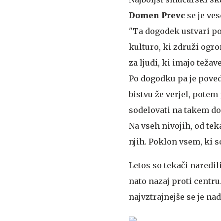
Domen Prevc
se je ve
"Ta dogodek ustvari p
kulturo, ki združi ogro
za ljudi, ki imajo teža
Po dogodku pa je poveda
bistvu že verjel, potem 
sodelovati na takem do
Na vseh nivojih, od tek
njih. Poklon vsem, ki s
Letos so tekači naredil
nato nazaj proti centr
najvztrajnejše se je n