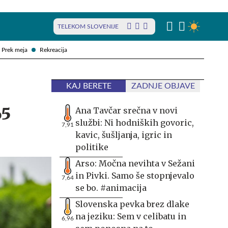
TELEKOM SLOVENIJE
Prek meja
Rekreacija
KAJ BERETE
ZADNJE OBJAVE
65
Ana Tavčar srečna v novi
službi: Ni hodniških govoric,
7,91
kavic, šušljanja, igric in
politike
Arso: Močna nevihta v Sežani
in Pivki. Samo še stopnjevalo
7,64
se bo. #animacija
Slovenska pevka brez dlake
na jeziku: Sem v celibatu in
6,96