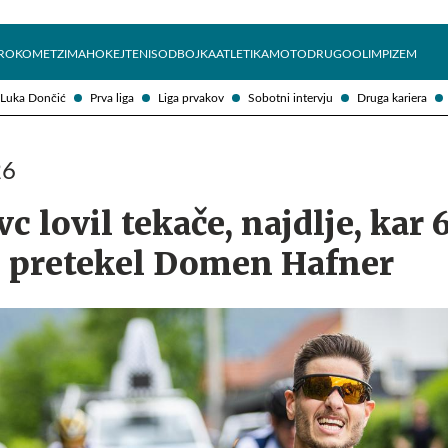
Želite prejemati e-novice?
Uživajmo pametno
ROKOMET
ZIMA
HOKEJ
TENIS
ODBOJKA
ATLETIKA
MOTO
DRUGO
OLIMPIZEM
Luka Dončić
Prva liga
Liga prvakov
Sobotni intervju
Druga kariera
26
 lovil tekače, najdlje, kar 
, pretekel Domen Hafner