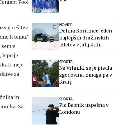
EP!
NOVICE
azvoj rešitev
Dolina Koritnice: eden
semo k temu."
najlepših družinskih
izletov v Julijskih
a sem v
Alpah
, lepo je
SPORTAL
ikati meje.
Na Vrhniki se je pisala
ešitve za
zgodovina, zmaga pa v
Kranj
ožnika in
SPORTAL
Pia Babnik uspešna v
amnika. Za
Londonu