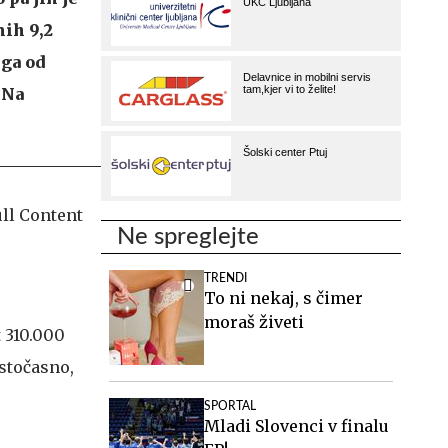
nih 9,2
ega od
 Na
.
Ne spreglejte
TRENDI
To ni nekaj, s čimer
moraš živeti
t 310.000
istočasno,
SPORTAL
Mladi Slovenci v finalu