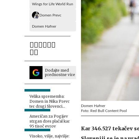
Wings for Life World Run
Domen Prevc
Domen Hafner
Dodajte med
prednostne vire
Velika sprememba:
Domen in Nika Prevc
Domen Hafner
ter drugi Slovenci
Foto: Red Bull Content Pool
dobili proste roke
Američan za Pogijev
strgan dres plačal kar
95 tisoč evrov
Kar 346.527 tekačev se
Visoko, višje, najvišje:
Sloveniji se je na urad