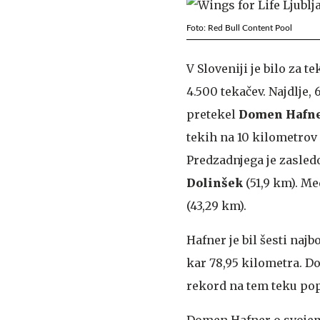
Foto: Red Bull Content Pool
V Sloveniji je bilo za t
4.500 tekačev. Najdlje, 
pretekel
Domen Hafn
tekih na 10 kilometrov
Predzadnjega je zasled
Dolinšek
(51,9 km). Me
(43,29 km).
Hafner je bil šesti naj
kar 78,95 kilometra. Dom
rekord na tem teku popr
Domen Hafner o svojem 