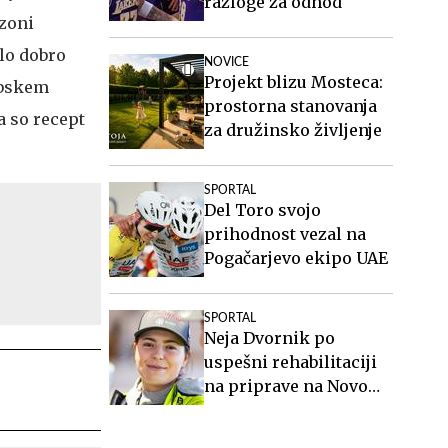
razloge za odhod
ezoni
elo dobro
NOVICE
Projekt blizu Mosteca:
ubskem
prostorna stanovanja
a so recept
za družinsko življenje
SPORTAL
Del Toro svojo
prihodnost vezal na
Pogačarjevo ekipo UAE
SPORTAL
Neja Dvornik po
uspešni rehabilitaciji
na priprave na Novo
Zelandijo