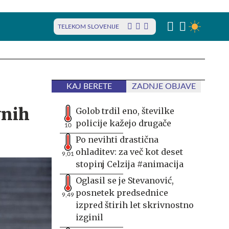
TELEKOM SLOVENIJE
KAJ BERETE
ZADNJE OBJAVE
vnih
Golob trdil eno, številke
policije kažejo drugače
10
Po nevihti drastična
ohladitev: za več kot deset
9,01
stopinj Celzija #animacija
Oglasil se je Stevanović,
posnetek predsednice
9,49
izpred štirih let skrivnostno
izginil