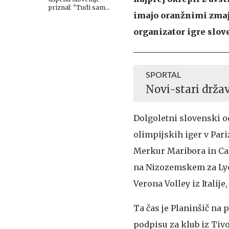
priznal: "Tudi sam
imajo oranžnimi zmaji
zaradi tega nisem
pričakoval tako dobrih
organizator igre slov
iger"
SPORTAL
Novi-stari držav
Dolgoletni slovenski 
olimpijskih iger v Pari
Merkur Maribora in Calc
na Nizozemskem za Lycu
Verona Volley iz Italij
Ta čas je Planinšič na 
podpisu za klub iz Tivo