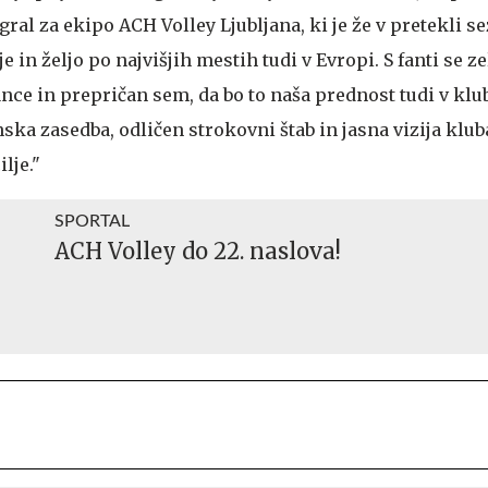
gral za ekipo ACH Volley Ljubljana, ki je že v pretekli s
 in željo po najvišjih mestih tudi v Evropi. S fanti se z
ce in prepričan sem, da bo to naša prednost tudi v kl
ska zasedba, odličen strokovni štab in jasna vizija klub
lje."
SPORTAL
ACH Volley do 22. naslova!