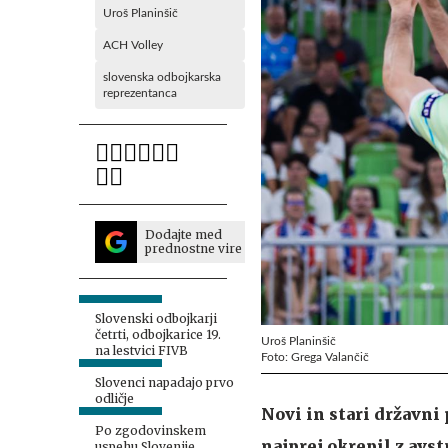
Uroš Planinšič
ACH Volley
slovenska odbojkarska
reprezentanca
Dodajte med
prednostne vire
Slovenski odbojkarji
četrti, odbojkarice 19.
Uroš Planinšič
na lestvici FIVB
Foto: Grega Valančič
Slovenci napadajo prvo
odličje
Novi in stari državni
Po zgodovinskem
najprej okrepil z av
uspehu Slovenije