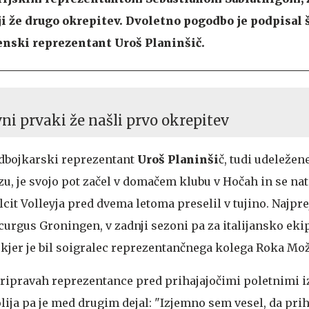
 že drugo okrepitev. Dvoletno pogodbo je podpisal š
enski reprezentant Uroš Planinšič.
ni prvaki že našli prvo okrepitev
odbojkarski reprezentant
Uroš Planinši
č, tudi udeležen
zu, je svojo pot začel v domačem klubu v Hočah in se na
it Volleyja pred dvema letoma preselil v tujino. Najprej
rgus Groningen, v zadnji sezoni pa za italijansko eki
e, kjer je bil soigralec reprezentančnega kolega Roka Mož
pripravah reprezentance pred prihajajočimi poletnimi iz
lija pa je med drugim dejal: "Izjemno sem vesel, da pri