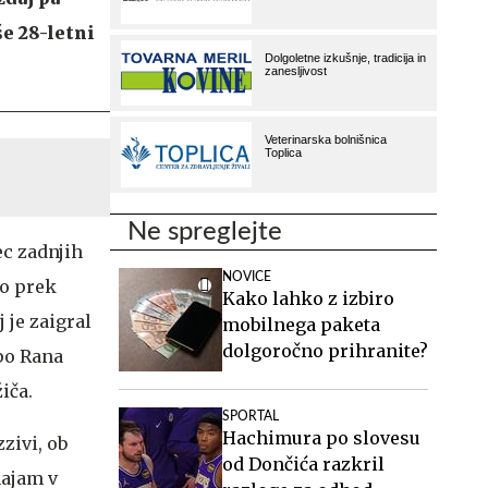
e 28-letni
Ne spreglejte
ec zadnjih
NOVICE
to prek
Kako lahko z izbiro
 je zaigral
mobilnega paketa
dolgoročno prihranite?
po Rana
iča.
SPORTAL
Hachimura po slovesu
zivi, ob
od Dončića razkril
hajam v