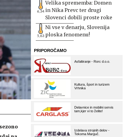
Velika sprememba: Domen
in Nika Prevc ter drugi
6,34
Slovenci dobili proste roke
Ni vse v denarju, Slovenija
ploska fenomenu!
5,63
 sezono
zdaj pa