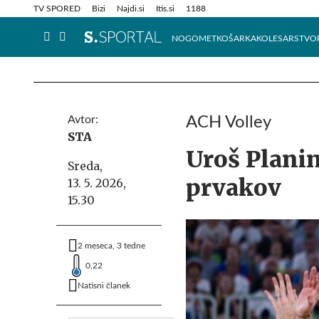
Info in obvestila
Tehnik
TV SPORED
Bizi
Najdi.si
Itis.si
1188
NOGOMET
KOŠARKA
KOLESARSTVO
Avtor:
ACH Volley
STA
Uroš Planin
Sreda,
prvakov
13. 5. 2026,
15.30
2 meseca, 3 tedne
0,22
Natisni članek