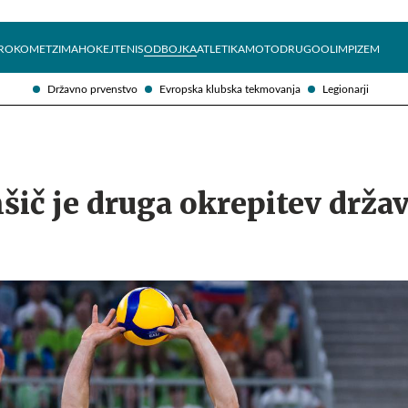
Želite prejemati e-novice?
Uživajmo pametno
ROKOMET
ZIMA
HOKEJ
TENIS
ODBOJKA
ATLETIKA
MOTO
DRUGO
OLIMPIZEM
Državno prvenstvo
Evropska klubska tekmovanja
Legionarji
šič je druga okrepitev drža