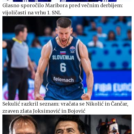
Glasno sporočilo Maribora pred večnim derbijem:
vijoličasti na vrhu 1. SNL
Sekulić razkril seznam: vračata se Nikolić in Čančar,
zraven zlata Joksimović in Bojović