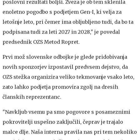
poslovni rezultati boljši. Zveza je ob tem sklenila
enoletno pogodbo s podjetjem Gen-I, ki velja za
letošnje leto, pri čemer ima obljubljeno tudi, da bo ta
podpisana tudi za leti 2027 in 2028," je povedal
predsednik OZS Metod Ropret.
Prvi mož slovenske odbojke je glede pridobivanja
novih sponzorjev izpostavil predvsem dejstvo, da
OZS stežka organizira veliko tekmovanje vsako leto,
zato lahko podjetja promovira zgolj na dresih
članskih reprezentanc.
"Navkljub vsemu pa smo pogovore s posameznimi
pokrovitelji uspešno zaključili, čeprav je trajalo
malce dlje. Naša interna pravila nas pri tem nekoliko