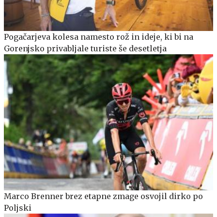
Pogačarjeva kolesa namesto rož in ideje, ki bi na
Gorenjsko privabljale turiste še desetletja
Marco Brenner brez etapne zmage osvojil dirko po
Poljski