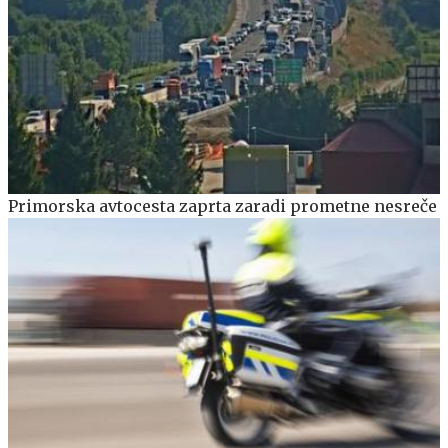
Primorska avtocesta zaprta zaradi prometne nesreče