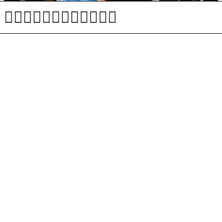
Nogometna bomba v Španiji: Rodri izbral Barcelono
Žiga Lin Hočevar do šestega mesta, Naja Pinterič 12.