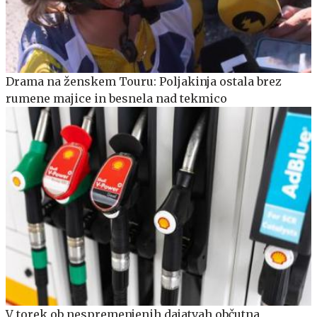
Drama na ženskem Touru: Poljakinja ostala brez
rumene majice in besnela nad tekmico
V torek ob nespremenjenih dajatvah občutna