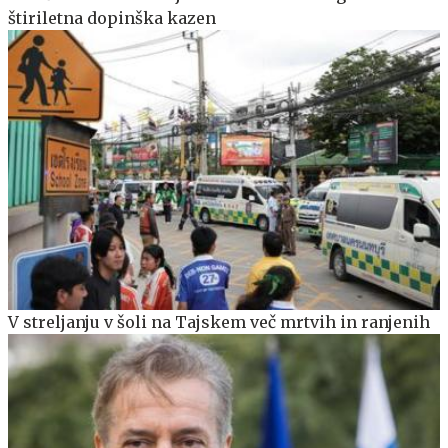
štiriletna dopinška kazen
V streljanju v šoli na Tajskem več mrtvih in ranjenih