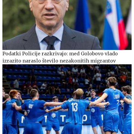
Podatki Policije razkrivajo: med Golobovo vlado
izrazito naraslo število nezakonitih migrantov