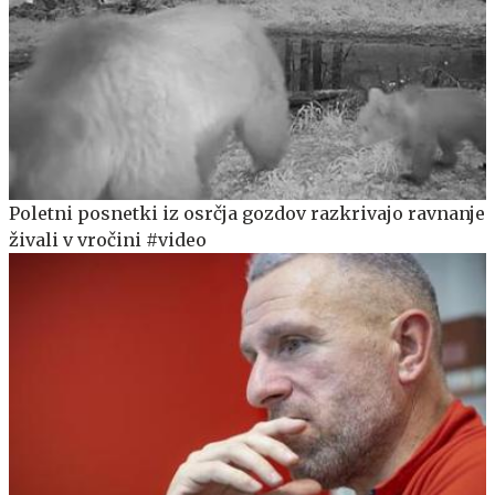
Poletni posnetki iz osrčja gozdov razkrivajo ravnanje
živali v vročini #video