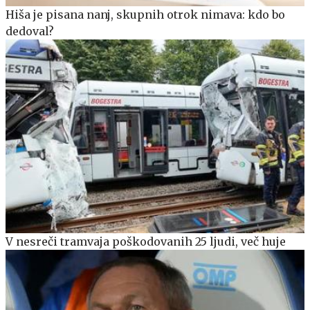
Hiša je pisana nanj, skupnih otrok nimava: kdo bo
dedoval?
V nesreči tramvaja poškodovanih 25 ljudi, več huje