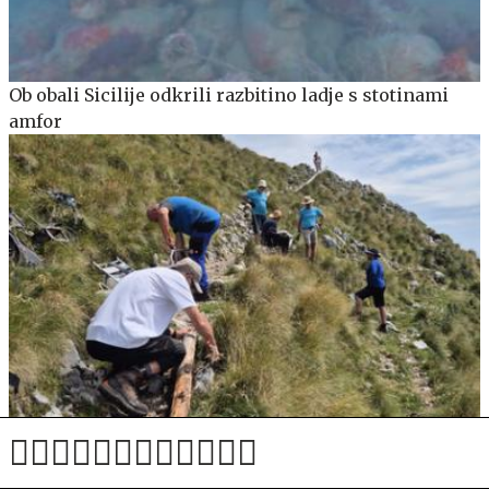
Ob obali Sicilije odkrili razbitino ladje s stotinami
amfor
Obnovljena pot od Roblekovega doma do vrha
Begunjščice