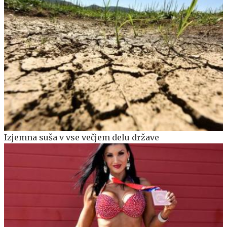
Izjemna suša v vse večjem delu države