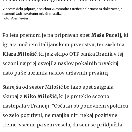
V prvem delu priprav je selektor Alessandro Orefice priložnost za dokazovanje
namenil tudi nekaterim mlajšim igralkam.
Foto: Aleš Fevžer
Po letu premora je na pripravah spet
Maša Pucelj
, ki
igra v močnem italijanskem prvenstvu, ter 24-letna
Klara Milošič
, ki je z ekipo OTP banka Branik v tej
sezoni najprej osvojila naslov pokalnih prvakinj,
nato pa še ubranila naslov državnih prvakinj.
Starejša od sester Milošič bo tako spet zaigrala
skupaj z
Niko Milošič,
ki je preteklo sezono
nastopala v Franciji. "Občutki ob ponovnem vpoklicu
so zelo pozitivni, ne manjka niti nekaj pozitivne
treme, vseeno pa sem vesela, da sem se priključila