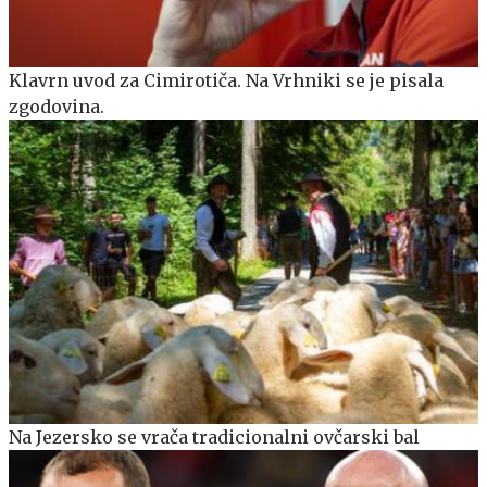
Klavrn uvod za Cimirotiča. Na Vrhniki se je pisala
zgodovina.
Na Jezersko se vrača tradicionalni ovčarski bal