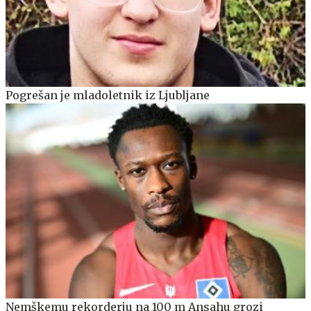
Pogrešan je mladoletnik iz Ljubljane
Nemškemu rekorderju na 100 m Ansahu grozi