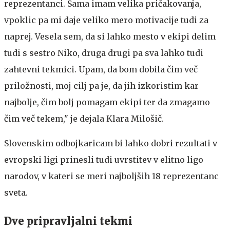
reprezentanci. Sama imam velika pričakovanja,
vpoklic pa mi daje veliko mero motivacije tudi za
naprej. Vesela sem, da si lahko mesto v ekipi delim
tudi s sestro Niko, druga drugi pa sva lahko tudi
zahtevni tekmici. Upam, da bom dobila čim več
priložnosti, moj cilj pa je, da jih izkoristim kar
najbolje, čim bolj pomagam ekipi ter da zmagamo
čim več tekem," je dejala Klara Milošič.
Slovenskim odbojkaricam bi lahko dobri rezultati v
evropski ligi prinesli tudi uvrstitev v elitno ligo
narodov, v kateri se meri najboljših 18 reprezentanc
sveta.
Dve pripravljalni tekmi