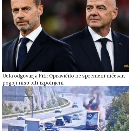
Uefa odgovarja Fifi: Opravičilo ne spremeni ničesar,
pogoji niso bili izpolnjeni