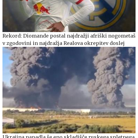
Rekord: Diomande postal najdražji afriški nogometaš
v zgodovini in najdražja Realova okrepitev doslej
Ukrajina napadla še eno skladišče ruskega spletnega