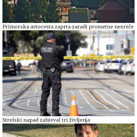
Primorska avtocesta zaprta zaradi prometne nesreče
Strelski napad zahteval tri življenja