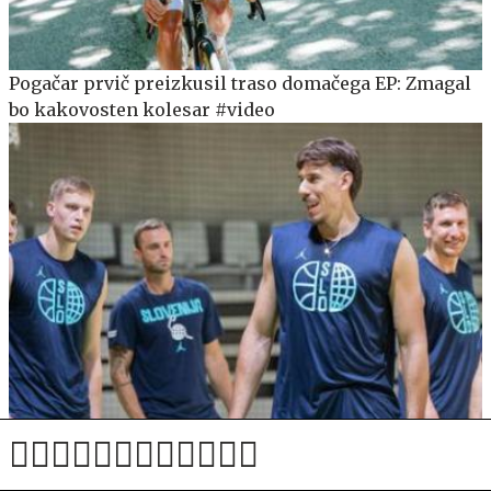
Pogačar prvič preizkusil traso domačega EP: Zmagal
bo kakovosten kolesar #video
Po osmih letih obujena B reprezentanca, Čančar
znova v pogonu