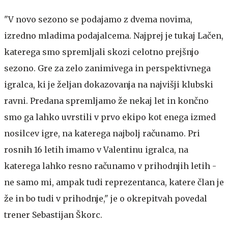
"V novo sezono se podajamo z dvema novima,
izredno mladima podajalcema. Najprej je tukaj Lačen,
katerega smo spremljali skozi celotno prejšnjo
sezono. Gre za zelo zanimivega in perspektivnega
igralca, ki je željan dokazovanja na najvišji klubski
ravni. Predana spremljamo že nekaj let in končno
smo ga lahko uvrstili v prvo ekipo kot enega izmed
nosilcev igre, na katerega najbolj računamo. Pri
rosnih 16 letih imamo v Valentinu igralca, na
katerega lahko resno računamo v prihodnjih letih -
ne samo mi, ampak tudi reprezentanca, katere član je
že in bo tudi v prihodnje," je o okrepitvah povedal
trener Sebastijan Škorc.