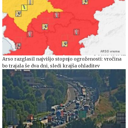
Arso razglasil najvišjo stopnjo ogroženosti: vročina
bo trajala še dva dni, sledi krajša ohladitev