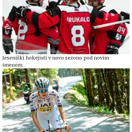
Jeseniški hokejisti v novo sezono pod novim
imenom