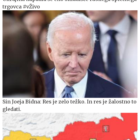
trgovca #vŽivo
Sin Joeja Bidna: Res je zelo težko. In res je žalostno to
gledati.