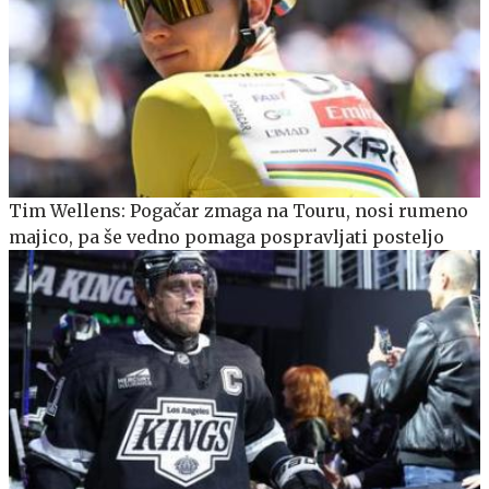
Tim Wellens: Pogačar zmaga na Touru, nosi rumeno
majico, pa še vedno pomaga pospravljati posteljo