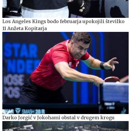
Los Angeles Kings bodo februarja upokojili številko
11 Anžeta Kopitarja
Darko Jorgić v Jokohami obstal v drugem krogu