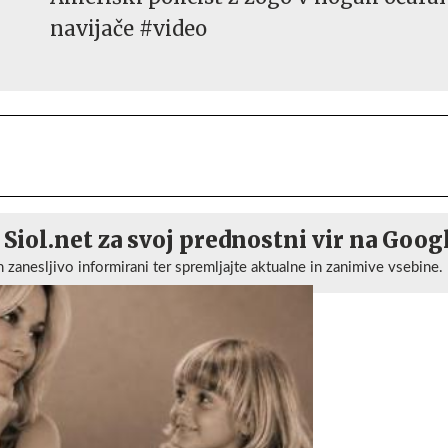
navijače #video
 Siol.net za svoj prednostni vir na Goog
n zanesljivo informirani ter spremljajte aktualne in zanimive vsebine.