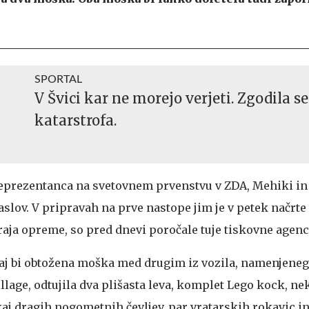
SPORTAL
V Švici kar ne morejo verjeti. Zgodila se
katarstrofa.
prezentanca na svetovnem prvenstvu v ZDA, Mehiki in 
aslov. V pripravah na prve nastope jim je v petek načrt
ja opreme, so pred dnevi poročale tuje tiskovne agenci
 naj bi obtožena moška med drugim iz vozila, namenjeneg
lage, odtujila dva plišasta leva, komplet Lego kock, ne
aj dragih nogometnih čevljev, par vratarskih rokavic in