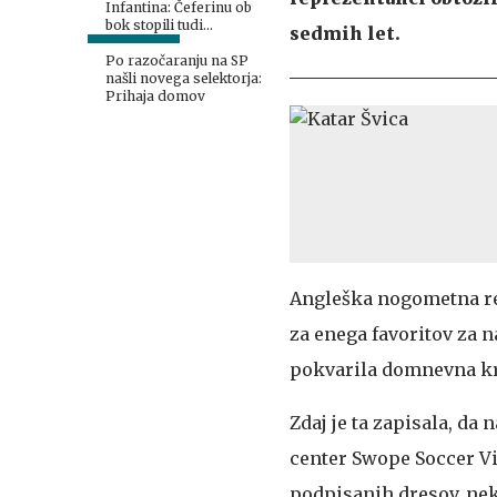
Infantina: Čeferinu ob
bok stopili tudi
sedmih let.
Američani
Po razočaranju na SP
našli novega selektorja:
Prihaja domov
Angleška nogometna re
za enega favoritov za n
pokvarila domnevna kra
Zdaj je ta zapisala, da
center Swope Soccer Vil
podpisanih dresov, nek