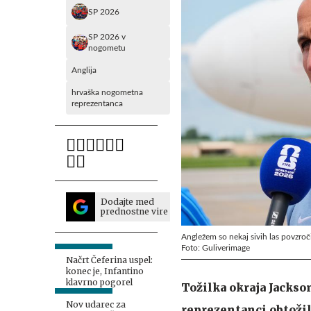
SP 2026
SP 2026 v
nogometu
Anglija
hrvaška nogometna
reprezentanca
Dodajte med
prednostne vire
Angležem so nekaj sivih las povzročili
Foto: Guliverimage
Načrt Čeferina uspel:
konec je, Infantino
klavrno pogorel
Tožilka okraja Jackso
Nov udarec za
reprezentanci obtožil