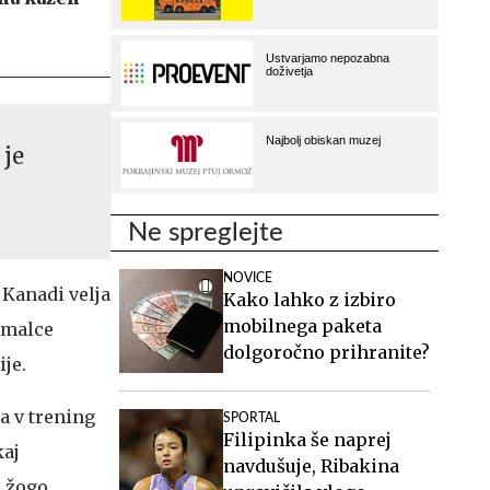
 je
Ne spreglejte
NOVICE
Kanadi velja
Kako lahko z izbiro
mobilnega paketa
e malce
dolgoročno prihranite?
je.
a v trening
SPORTAL
Filipinka še naprej
kaj
navdušuje, Ribakina
 žogo.