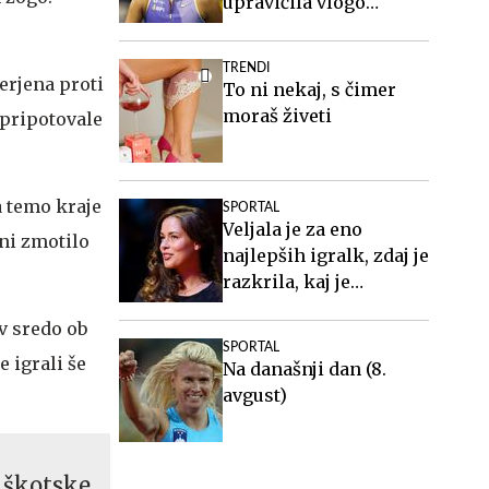
upravičila vlogo
favoritinje
TRENDI
erjena proti
To ni nekaj, s čimer
moraš živeti
pripotovale
a temo kraje
SPORTAL
Veljala je za eno
 ni zmotilo
najlepših igralk, zdaj je
razkrila, kaj je
doživljala
v sredo ob
SPORTAL
 igrali še
Na današnji dan (8.
avgust)
l škotske