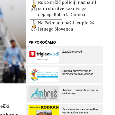
Rok Snežič policiji naznanil
sum storitve kaznivega
5,76
dejanja Roberta Goloba
Na Pašmanu našli truplo 24-
letnega Slovenca
5,95
leški
rna kazen