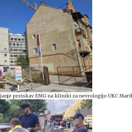
anje preiskav EMG na kliniki za nevrologijo UKC Mari