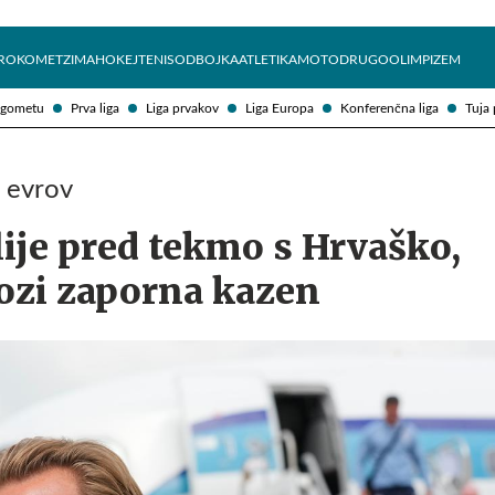
Želite prejemati e-novice?
Uživajmo pametno
ROKOMET
ZIMA
HOKEJ
TENIS
ODBOJKA
ATLETIKA
MOTO
DRUGO
OLIMPIZEM
ogometu
Prva liga
Liga prvakov
Liga Europa
Konferenčna liga
Tuja 
 evrov
ije pred tekmo s Hrvaško,
ozi zaporna kazen