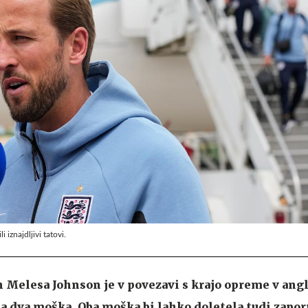
 iznajdljivi tatovi.
n Melesa Johnson je v povezavi s krajo opreme v ang
a dva moška. Oba moška bi lahko doletela tudi zapo