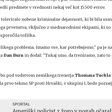
edli predmete v vrednosti nekaj več kot 15.500 evrov.
toleriralo nobene kriminalne dejavnosti, ki bi bila usm
ga prvenstva, vključno z mednarodnimi ekipami, ki so 
sporočila tožilka.
velikega problema. Imamo vse, kar potrebujemo," pa je n
la
Dan Burn
in dodal: "Tukaj smo, da treniramo, zato to
a bo pod vodstvom nemškega trenerja
Thomasa Tuchla
ala prvo tekmo SP proti Hrvaški, v skupini L bodo pozneje
SPORTAL
Ameriški policist z žogo v nogah očara