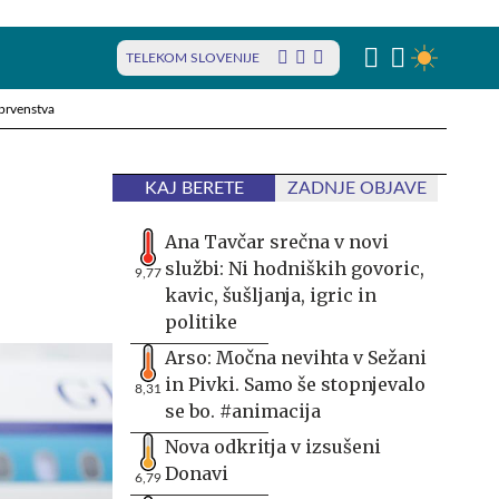
TELEKOM SLOVENIJE
prvenstva
KAJ BERETE
ZADNJE OBJAVE
Ana Tavčar srečna v novi
službi: Ni hodniških govoric,
9,77
kavic, šušljanja, igric in
politike
Arso: Močna nevihta v Sežani
in Pivki. Samo še stopnjevalo
8,31
se bo. #animacija
Nova odkritja v izsušeni
Donavi
6,79