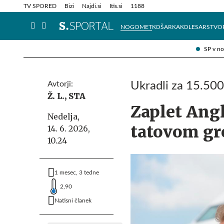
Info in obvestila
Tehnik
TV SPORED
Bizi
Najdi.si
Itis.si
1188
NOGOMET
KOŠARKA
KOLESARSTVO
SP v n
Avtorji:
Ukradli za 15.500
Ž. L.,
STA
Zaplet Angl
Nedelja,
tatovom gr
14. 6. 2026,
10.24
1 mesec, 3 tedne
2,90
Natisni članek