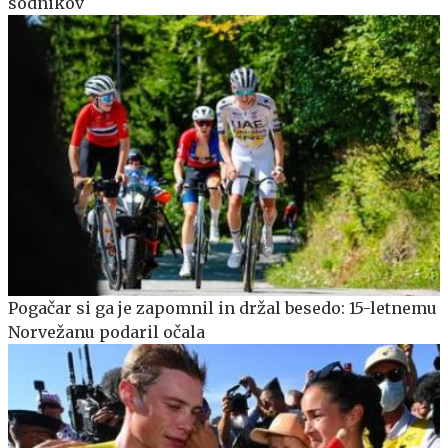
sodnikov
Pogačar si ga je zapomnil in držal besedo: 15-letnemu
Norvežanu podaril očala