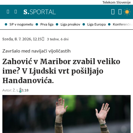
Telekom Slovenije
SP v nogometu
Prva liga
Liga prvakov
Liga Europa
Konferenčna 
Sreda, 8. 7. 2026, 12.15
3 tedne, 6 dni
Završalo med navijači vijoličastih
Zahović v Maribor zvabil veliko
ime? V Ljudski vrt pošiljajo
Handanovića.
Avtor:
Ž. L.
3,18