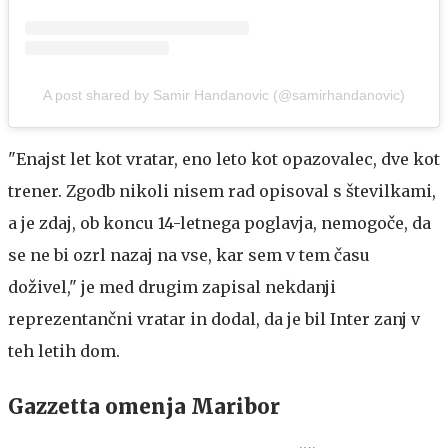
A post shared by Samir Handanovic (@samirhandanovic)
"Enajst let kot vratar, eno leto kot opazovalec, dve kot
trener. Zgodb nikoli nisem rad opisoval s številkami,
a je zdaj, ob koncu 14-letnega poglavja, nemogoče, da
se ne bi ozrl nazaj na vse, kar sem v tem času
doživel," je med drugim zapisal nekdanji
reprezentančni vratar in dodal, da je bil Inter zanj v
teh letih dom.
Gazzetta omenja Maribor