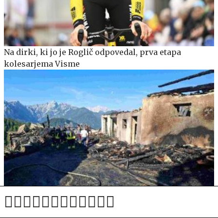
Na dirki, ki jo je Roglič odpovedal, prva etapa
kolesarjema Visme
Začasa zapora planinske poti in prepoved parkiranja