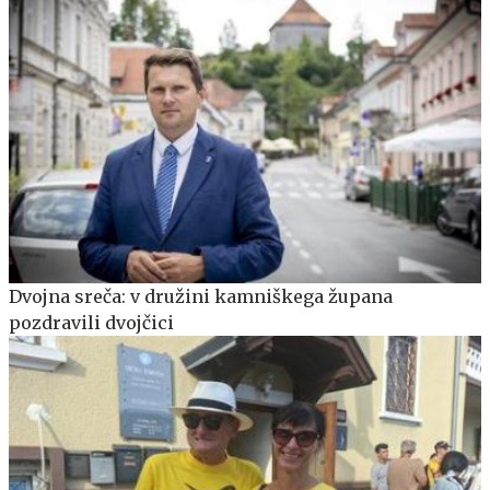
Dvojna sreča: v družini kamniškega župana
pozdravili dvojčici