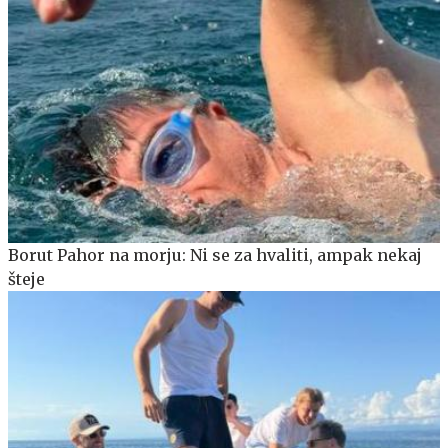
Borut Pahor na morju: Ni se za hvaliti, ampak nekaj
šteje