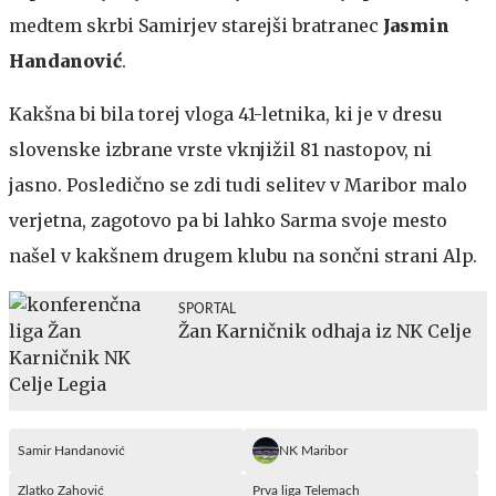
medtem skrbi Samirjev starejši bratranec
Jasmin
Handanović
.
Kakšna bi bila torej vloga 41-letnika, ki je v dresu
slovenske izbrane vrste vknjižil 81 nastopov, ni
jasno. Posledično se zdi tudi selitev v Maribor malo
verjetna, zagotovo pa bi lahko Sarma svoje mesto
našel v kakšnem drugem klubu na sončni strani Alp.
SPORTAL
Žan Karničnik odhaja iz NK Celje
Samir Handanović
NK Maribor
Zlatko Zahović
Prva liga Telemach