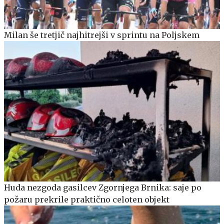
Milan še tretjič najhitrejši v sprintu na Poljskem
Huda nezgoda gasilcev Zgornjega Brnika: saje po
požaru prekrile praktično celoten objekt