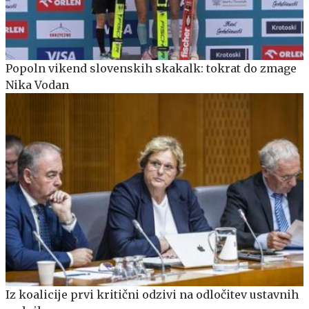
Popoln vikend slovenskih skakalk: tokrat do zmage
Nika Vodan
Iz koalicije prvi kritični odzivi na odločitev ustavnih