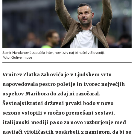
Samir Handanović zapušča Inter, nov izziv naj bi našel v Sloveniji.
Foto: Guliverimage
Vrnitev Zlatka Zahovića je v Ljudskem vrtu
napovedovala pestro poletje in tvorec največjih
uspehov Maribora do zdaj ni razočaral.
Šestnajstkratni državni prvaki bodo v novo
sezono vstopili v močno premešani sestavi,
italijanski mediji pa so za novo razburjenje med
navijači vijoličastih poskrbeli z namigom, da bi se