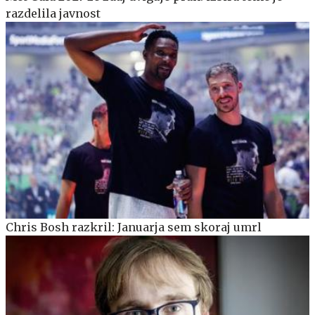
razdelila javnost
Chris Bosh razkril: Januarja sem skoraj umrl