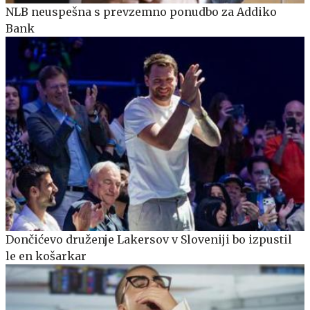
NLB neuspešna s prevzemno ponudbo za Addiko
Bank
Dončićevo druženje Lakersov v Sloveniji bo izpustil
le en košarkar