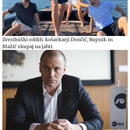
Zvezdniški oddih: košarkarji Dončić, Rupnik in
Blažič skupaj na jahti