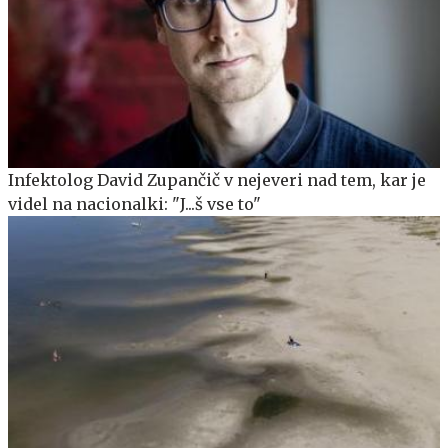
Infektolog David Zupančič v nejeveri nad tem, kar je
videl na nacionalki: "J...š vse to"