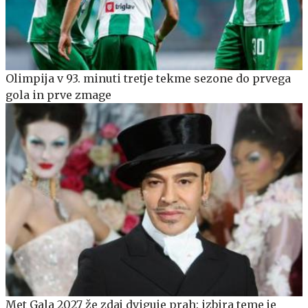
Olimpija v 93. minuti tretje tekme sezone do prvega
gola in prve zmage
Met Gala 2027 že zdaj dviguje prah: izbira teme je