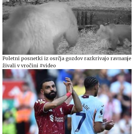
Poletni posnetki iz osrčja gozdov razkrivajo ravnanje
živali v vročini #video