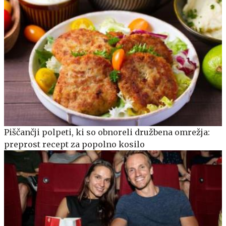
Piščančji polpeti, ki so obnoreli družbena omrežja:
preprost recept za popolno kosilo