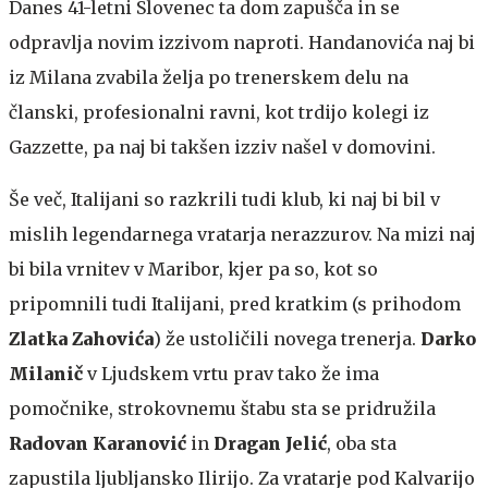
Danes 41-letni Slovenec ta dom zapušča in se
odpravlja novim izzivom naproti. Handanovića naj bi
iz Milana zvabila želja po trenerskem delu na
članski, profesionalni ravni, kot trdijo kolegi iz
Gazzette, pa naj bi takšen izziv našel v domovini.
Še več, Italijani so razkrili tudi klub, ki naj bi bil v
mislih legendarnega vratarja nerazzurov. Na mizi naj
bi bila vrnitev v Maribor, kjer pa so, kot so
pripomnili tudi Italijani, pred kratkim (s prihodom
Zlatka Zahovića
) že ustoličili novega trenerja.
Darko
Milanič
v Ljudskem vrtu prav tako že ima
pomočnike, strokovnemu štabu sta se pridružila
Radovan Karanović
in
Dragan Jelić
, oba sta
zapustila ljubljansko Ilirijo. Za vratarje pod Kalvarijo