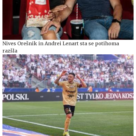
Nives Orešnik in Andrei Lenart sta se potihoma
razšla