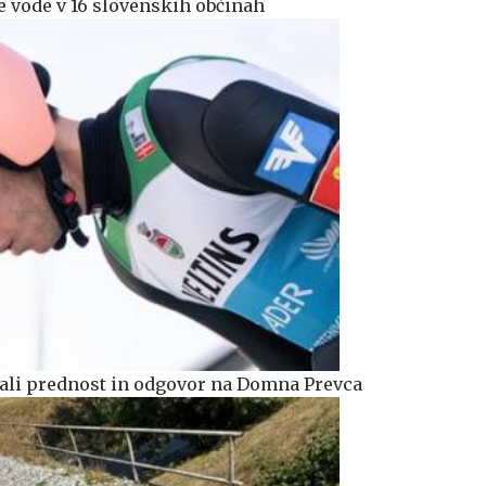
 vode v 16 slovenskih občinah
iskali prednost in odgovor na Domna Prevca