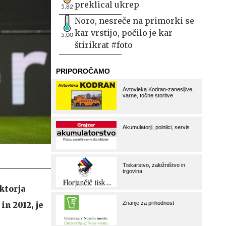
preklical ukrep
5,82
Noro, nesreče na primorki se
kar vrstijo, počilo je kar
5,00
štirikrat #foto
ktorja
in 2012, je