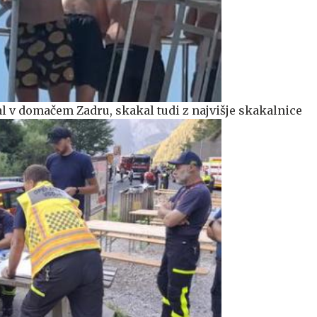
 v domačem Zadru, skakal tudi z najvišje skakalnice