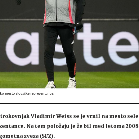
sko mesto slovaške reprezentance.
rokovnjak Vladimir Weiss se je vrnil na mesto sele
zentance. Na tem položaju je že bil med letoma 2008 
gometna zveza (SFZ).