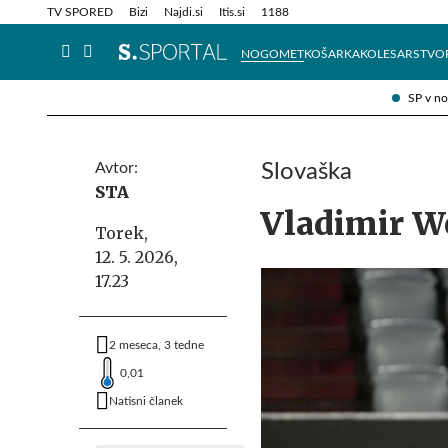
Info in obvestila
Tehnik
TV SPORED
Bizi
Najdi.si
Itis.si
1188
NOGOMET
KOŠARKA
KOLESARSTVO
SP v n
Avtor:
Slovaška
STA
Vladimir W
Torek,
12. 5. 2026,
17.23
2 meseca, 3 tedne
0,01
Natisni članek