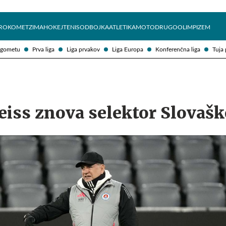
Želite prejemati e-novice?
Uživajmo pametno
ROKOMET
ZIMA
HOKEJ
TENIS
ODBOJKA
ATLETIKA
MOTO
DRUGO
OLIMPIZEM
ogometu
Prva liga
Liga prvakov
Liga Europa
Konferenčna liga
Tuja 
eiss znova selektor Slovašk