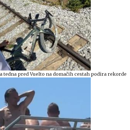
a tedna pred Vuelto na domačih cestah podira rekorde