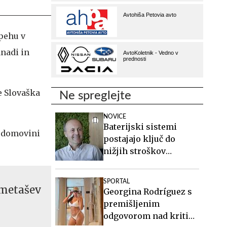
spehu v
nadi in
e Slovaška
Ne spreglejte
NOVICE
Baterijski sistemi
 v domovini
postajajo ključ do
nižjih stroškov
elektrike v podjetjih
SPORTAL
ometašev
Georgina Rodríguez s
premišljenim
odgovorom nad kritike