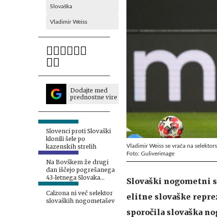
Slovaška
Vladimir Weiss
Dodajte med
prednostne vire
Slovenci proti Slovaški
klonili šele po
Vladimir Weiss se vrača na selektor
kazenskih strelih
Foto: Guliverimage
Na Bovškem že drugi
dan iščejo pogrešanega
43-letnega Slovaka
Slovaški nogometni st
#foto
Calzona ni več selektor
elitne slovaške repre
slovaških nogometašev
sporočila slovaška no