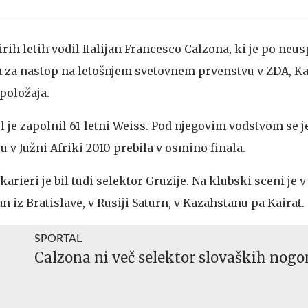
irih letih vodil Italijan Francesco Calzona, ki je po neu
h za nastop na letošnjem svetovnem prvenstvu v ZDA, Ka
položaja.
 je zapolnil 61-letni Weiss. Pod njegovim vodstvom se j
v Južni Afriki 2010 prebila v osmino finala.
karieri je bil tudi selektor Gruzije. Na klubski sceni je
n iz Bratislave, v Rusiji Saturn, v Kazahstanu pa Kairat.
SPORTAL
Calzona ni več selektor slovaških nog