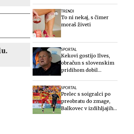
njenega telesa
TRENDI
To ni nekaj, s čimer
moraš živeti
lu.
SPORTAL
Kekovi gostijo Ilves,
obračun s slovenskim
pridihom dobil
Jablonec #vŽivo
SPORTAL
Prelec s soigralci po
preobratu do zmage,
Balkovec v izdihljajih
do remija