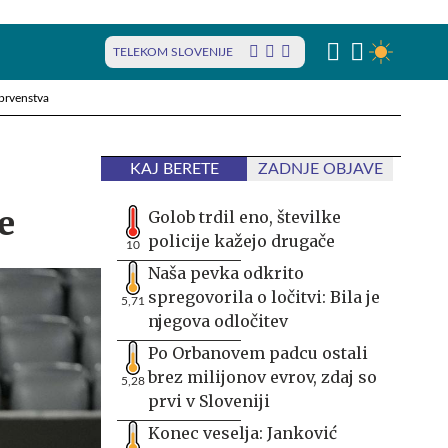
TELEKOM SLOVENIJE
prvenstva
KAJ BERETE
ZADNJE OBJAVE
e
Golob trdil eno, številke
policije kažejo drugače
10
Naša pevka odkrito
spregovorila o ločitvi: Bila je
5,71
njegova odločitev
Po Orbanovem padcu ostali
brez milijonov evrov, zdaj so
5,28
prvi v Sloveniji
Konec veselja: Janković