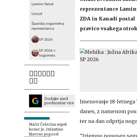
Lamine Yamal
reprezentance Lamine
Unicef
ZDA in Kanadi postal 
Španska nogometna
pravico vsakega otrok
reprezentanca
SP 2026
SP 2026 v
nogometu
Dodajte med
Imenovanje 18-letnega 
prednostne vire
danes, z namenom pouda
ter na dan odprtja nog
Načrt Čeferina uspel:
konec je, Infantino
klavrno pogorel
"Izjemno ponosen sem, 