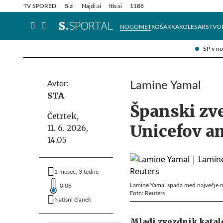
Info in obvestila
Tehnik
TV SPORED
Bizi
Najdi.si
Itis.si
1188
NOGOMET
KOŠARKA
KOLESARSTVO
SP v n
Avtor:
Lamine Yamal
STA
Španski zv
Četrtek,
Unicefov a
11. 6. 2026,
14.05
1 mesec, 3 tedne
Lamine Yamal spada med največje 
0,06
Foto: Reuters
Natisni članek
Mladi zvezdnik kata