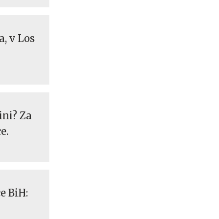
, v Los
ini? Za
e.
e BiH: