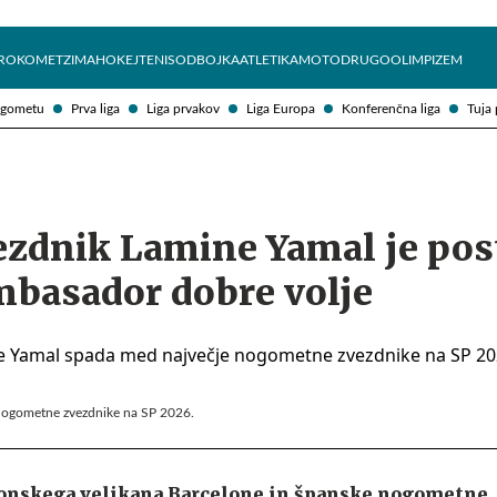
Želite prejemati e-novice?
Uživajmo pametno
ROKOMET
ZIMA
HOKEJ
TENIS
ODBOJKA
ATLETIKA
MOTO
DRUGO
OLIMPIZEM
ogometu
Prva liga
Liga prvakov
Liga Europa
Konferenčna liga
Tuja 
ezdnik Lamine Yamal je pos
mbasador dobre volje
nogometne zvezdnike na SP 2026.
lonskega velikana Barcelone in španske nogometne