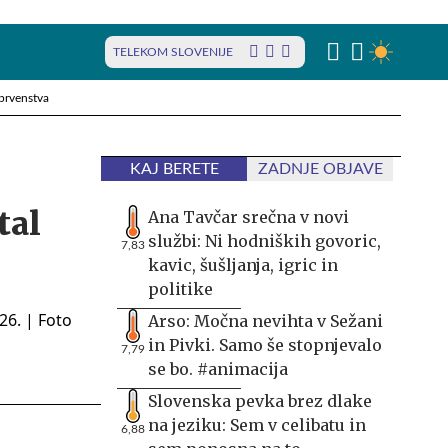
TELEKOM SLOVENIJE
prvenstva
KAJ BERETE
ZADNJE OBJAVE
tal
Ana Tavčar srečna v novi
službi: Ni hodniških govoric,
7,83
kavic, šušljanja, igric in
politike
Arso: Močna nevihta v Sežani
in Pivki. Samo še stopnjevalo
7,79
se bo. #animacija
Slovenska pevka brez dlake
na jeziku: Sem v celibatu in
6,88