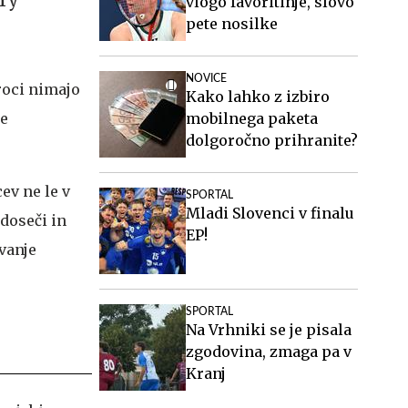
vlogo favoritinje, slovo
pete nosilke
NOVICE
roci nimajo
Kako lahko z izbiro
je
mobilnega paketa
dolgoročno prihranite?
ev ne le v
SPORTAL
Mladi Slovenci v finalu
doseči in
EP!
ovanje
SPORTAL
Na Vrhniki se je pisala
zgodovina, zmaga pa v
Kranj