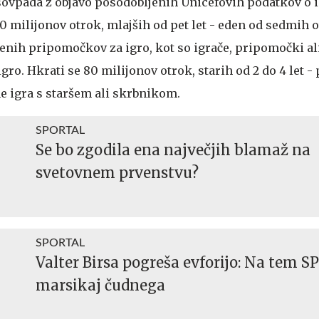
vpada z objavo posodobljenih Unicefovih podatkov o ig
90 milijonov otrok, mlajših od pet let - eden od sedmih 
enih pripomočkov za igro, kot so igrače, pripomočki al
gro. Hkrati se 80 milijonov otrok, starih od 2 do 4 let -
ne igra s staršem ali skrbnikom.
SPORTAL
Se bo zgodila ena največjih blamaž na
svetovnem prvenstvu?
SPORTAL
Valter Birsa pogreša evforijo: Na tem S
marsikaj čudnega