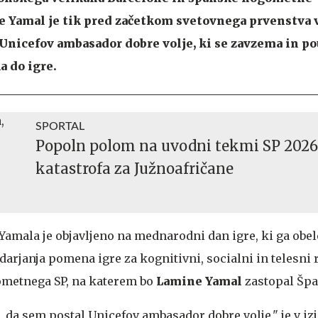
 Yamal je tik pred začetkom svetovnega prvenstva 
Unicefov ambasador dobre volje, ki se zavzema in po
a do igre.
SPORTAL
Popoln polom na uvodni tekmi SP 2026
katastrofa za Južnoafričane
Yamala je objavljeno na mednarodni dan igre, ki ga obe
rjanja pomena igre za kognitivni, socialni in telesni r
ometnega SP, na katerem bo
Lamine Yamal
zastopal Špa
da sem postal Unicefov ambasador dobre volje," je v izj