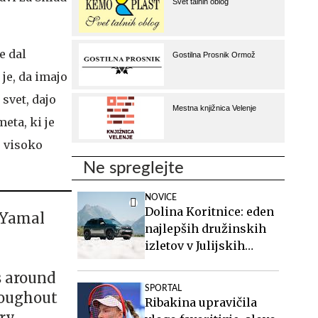
e dal
je, da imajo
 svet, dajo
eta, ki je
 visoko
Ne spreglejte
NOVICE
Dolina Koritnice: eden
 Yamal
najlepših družinskih
izletov v Julijskih
Alpah
s around
SPORTAL
roughout
Ribakina upravičila
ery