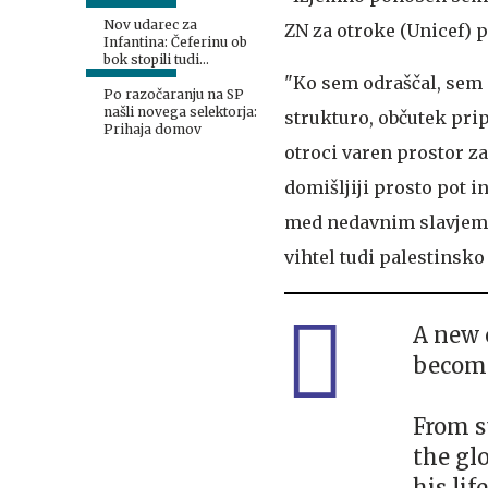
Nov udarec za
ZN za otroke (Unicef) 
Infantina: Čeferinu ob
bok stopili tudi
Američani
"Ko sem odraščal, sem i
Po razočaranju na SP
našli novega selektorja:
strukturo, občutek pri
Prihaja domov
otroci varen prostor za
domišljiji prosto pot i
med nedavnim slavjem 
vihtel tudi palestinsko
A new 
become
From s
the gl
his lif