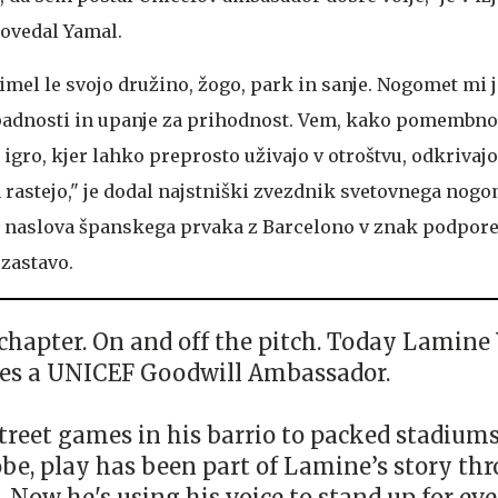
povedal Yamal.
mel le svojo družino, žogo, park in sanje. Nogomet mi j
padnosti in upanje za prihodnost. Vem, kako pomembno 
 igro, kjer lahko preprosto uživajo v otroštvu, odkrivajo
n rastejo," je dodal najstniški zvezdnik svetovnega nogom
naslova španskega prvaka z Barcelono v znak podpore
 zastavo.
chapter. On and off the pitch. Today Lamine
s a UNICEF Goodwill Ambassador.
treet games in his barrio to packed stadium
obe, play has been part of Lamine’s story th
e. Now he's using his voice to stand up for ev