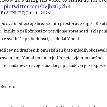
s…
pic.twitter.com/bVjhzO92hS
EF (@UNICEF)
June 11, 2026
po svetu odraščajo brez varnih prostorov za igro. Ko ot
i, izgubijo priložnosti za razvijanje spretnosti, sklepan
anje svetlejše prihodnosti," je dodal Yamal.
ledilcev na družbenih omrežjih in bazo mladih oboževalc
m svetu, ima Yamal po mnenju Unicefa izjemno možnost 
di ter nadaljevati svoje dosedanje prizadevanje za spošt