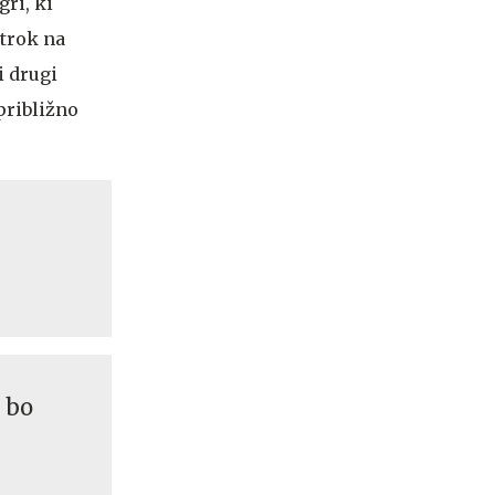
ri, ki
otrok na
i drugi
 približno
P bo