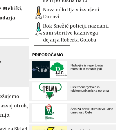
sem ponosna na to
v Mehiki,
Nova odkritja v izsušeni
Donavi
udarja
5,43
Rok Snežič policiji naznanil
sum storitve kaznivega
4,75
dejanja Roberta Goloba
,
ležujemo
azvoj otrok,
nijo.
avi za Sklad