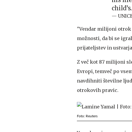
child’
— UNIC
"Vendar milijoni otrok 
možnosti, da bi se igral
prijateljstev in ustvarj
Z več kot 87 milijoni s
Evropi, temveč po vse
navdihniti številne lju
otrokovih pravic.
Foto: Reuters