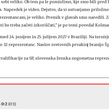
 sebi veliko. Ob tem pa le pomislimo, kje smo bili pred 
 Napredek je viden. Dejstvo, da si ustvarjamo priložnos
ezentancam, je veliko. Premik v glavah smo naredili. Z
ti bo treba začeti izkoriščati," je po temi povedal Kolma
d 24. junijem in 25. julijem 2027 v Braziliji. Na turnirj
lo 32 reprezentanc. Naslov svetovnih prvakinj branijo Š
 0:2
(0:1)