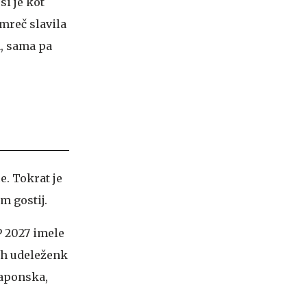
i je kot
mreč slavila
a, sama pa
e. Tokrat je
m gostij.
P 2027 imele
kih udeleženk
 Japonska,