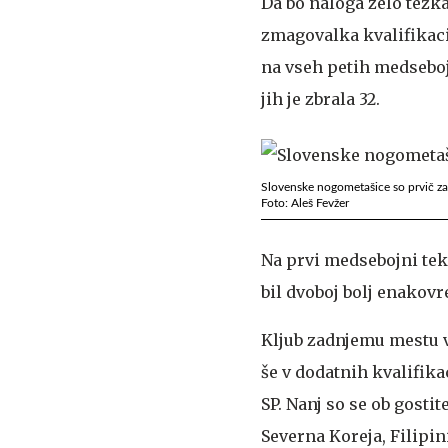
Da bo naloga zelo težk
zmagovalka kvalifikaci
na vseh petih medseboj
jih je zbrala 32.
Slovenske nogometašice so prvič zai
Foto: Aleš Fevžer
Na prvi medsebojni tekmi
bil dvoboj bolj enakov
Kljub zadnjemu mestu v
še v dodatnih kvalifik
SP. Nanj so se ob gostit
Severna Koreja, Filipin