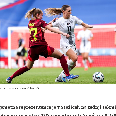
acijah priznale premoč Nemčiji.
ometna reprezentanca je v Stožicah na zadnji tekm
vetovno prvenstvo 2027 izgubila proti Nemčiji z 0:2 (0