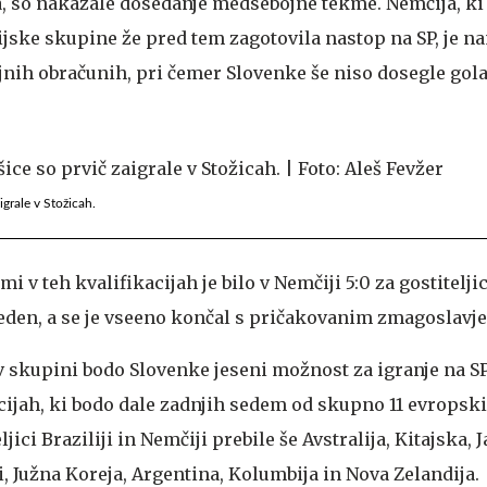
a, so nakazale dosedanje medsebojne tekme. Nemčija, ki s
jske skupine že pred tem zagotovila nastop na SP, je na
nih obračunih, pri čemer Slovenke še niso dosegle gol
grale v Stožicah.
 v teh kvalifikacijah je bilo v Nemčiji 5:0 za gostiteljic
reden, a se je vseeno končal s pričakovanim zmagoslavje
 skupini bodo Slovenke jeseni možnost za igranje na S
acijah, ki bodo dale zadnjih sedem od skupno 11 evrops
eljici Braziliji in Nemčiji prebile še Avstralija, Kitajska,
i, Južna Koreja, Argentina, Kolumbija in Nova Zelandija.