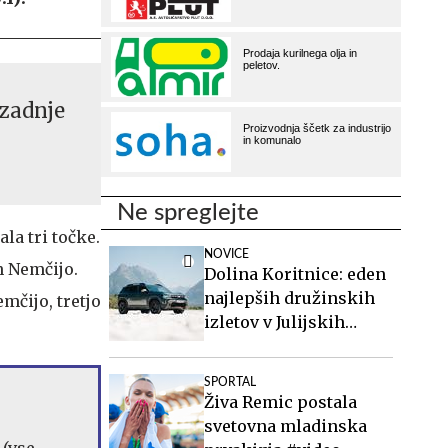
 zadnje
Ne spreglejte
la tri točke.
NOVICE
n Nemčijo.
Dolina Koritnice: eden
najlepših družinskih
mčijo, tretjo
izletov v Julijskih
Alpah
SPORTAL
Živa Remic postala
svetovna mladinska
 (vse