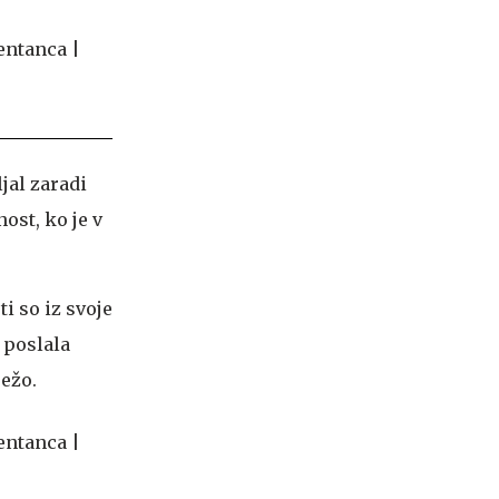
ljal zaradi
ost, ko je v
ti so iz svoje
 poslala
režo.