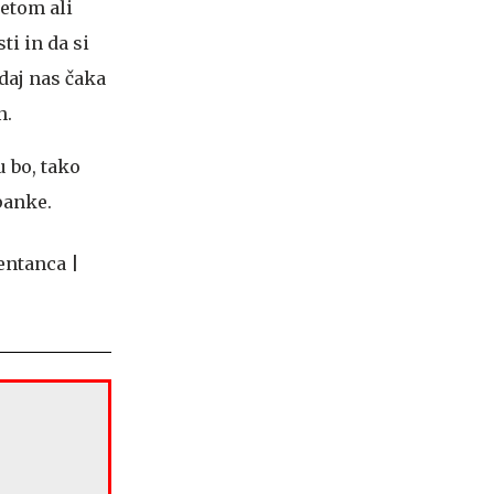
letom ali
ti in da si
daj nas čaka
n.
u bo, tako
panke.