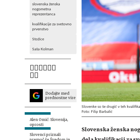
slovenska ženska
nogometna
reprezentanca
kvalifikacije za svetovno
prvenstvo
Stožice
Saša Kolman
Dodajte med
prednostne vire
Slovenke so še drugič v teh kvalifik
Foto: Filip Barbalić
Alen Omić: Slovenija,
oprosti
Slovenska ženska nog
Slovenci priznali
dela kvalifikacij za s
premoč še Švedom in