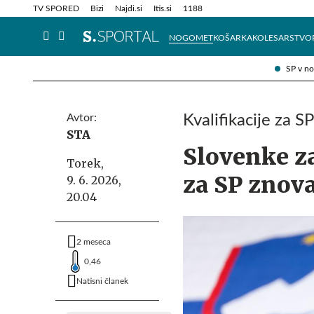
Info in obvestila
Tehnik
TV SPORED
Bizi
Najdi.si
Itis.si
1188
NOGOMET
KOŠARKA
KOLESARSTVO
SP v n
Avtor:
Kvalifikacije za S
STA
Slovenke za
Torek,
za SP znova
9. 6. 2026,
20.04
2 meseca
0,46
Natisni članek