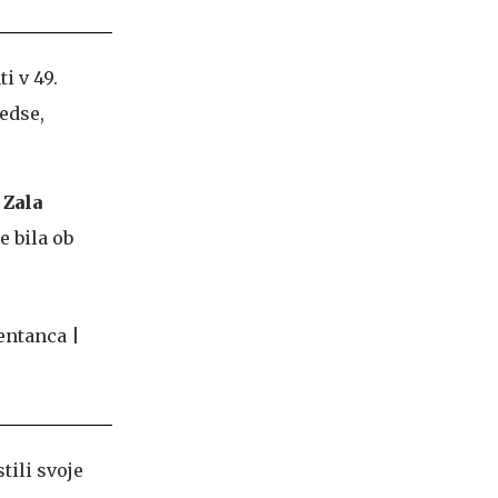
i v 49.
edse,
,
Zala
e bila ob
tili svoje