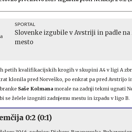
SPORTAL
Slovenke izgubile v Avstriji in padle na
mesto
h petih kvalifikacijskih krogih v skupini A4 v ligi A zbra
krat klonila pred Norveško, po enkrat pa pred Avstrijo i
izbranke
Saše Kolmana
morale na zadnji tekmi ugnati Ne
 bi se želele izogniti zadnjemu mestu in izpadu v ligo B.
emčija 0:2 (0:1)
edalcev 3046, sodnice: Diakow, Baranowska, Bukarowicz