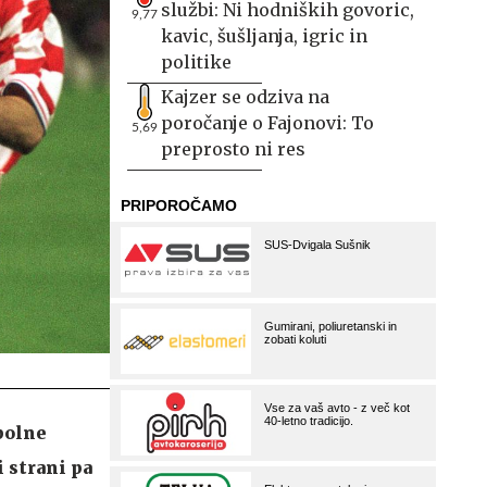
službi: Ni hodniških govoric,
9,77
kavic, šušljanja, igric in
politike
Kajzer se odziva na
poročanje o Fajonovi: To
5,69
preprosto ni res
 polne
 strani pa