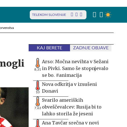
TELEKOM SLOVENIJE
prvenstva
KAJ BERETE
ZADNJE OBJAVE
 mogli
Arso: Močna nevihta v Sežani
in Pivki. Samo še stopnjevalo
8,31
se bo. #animacija
Nova odkritja v izsušeni
Donavi
10
Svarilo ameriških
obveščevalcev: Rusija bi to
7,63
lahko storila že jeseni
Ana Tavčar srečna v novi