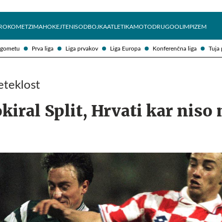
Želite prejemati e-novice?
Uživajmo pametno
ROKOMET
ZIMA
HOKEJ
TENIS
ODBOJKA
ATLETIKA
MOTO
DRUGO
OLIMPIZEM
ogometu
Prva liga
Liga prvakov
Liga Europa
Konferenčna liga
Tuja 
eteklost
kiral Split, Hrvati kar niso