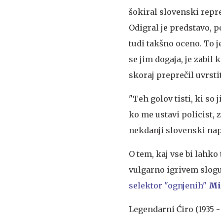
šokiral slovenski repre
Odigral je predstavo, po
tudi takšno oceno. To j
se jim dogaja, je zabil 
skoraj preprečil uvrsti
"Teh golov tisti, ki so j
ko me ustavi policist, 
nekdanji slovenski na
O tem, kaj vse bi lahk
vulgarno igrivem slogu
selektor "ognjenih"
Mi
Legendarni Ćiro (1935 - 