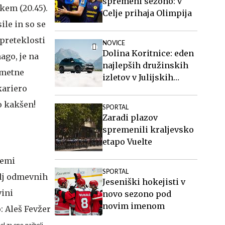
spremeni sezono: v
kem (20.45).
Celje prihaja Olimpija
ile in so se
 preteklosti
NOVICE
Dolina Koritnice: eden
ago, je na
najlepših družinskih
ometne
izletov v Julijskih
kariero
Alpah
o kakšen!
SPORTAL
Zaradi plazov
spremenili kraljevsko
etapo Vuelte
SPORTAL
Jeseniški hokejisti v
novo sezono pod
novim imenom
el za eno najbolj