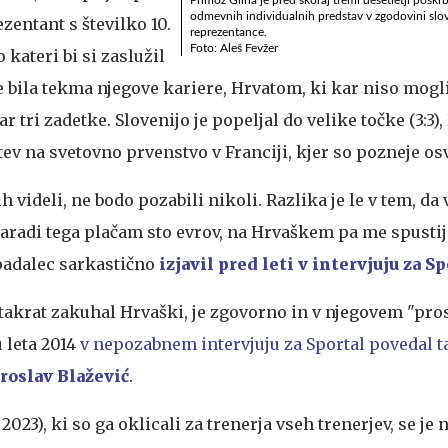
odmevnih individualnih predstav v zgodovini slo
zentant s številko 10.
reprezentance.
Foto: Aleš Fevžer
 kateri bi si zaslužil
e bila tekma njegove kariere, Hrvatom, ki kar niso mogli 
kar tri zadetke. Slovenijo je popeljal do velike točke (3:3)
tev na svetovno prvenstvo v Franciji, kjer so pozneje osv
ih videli, ne bodo pozabili nikoli. Razlika je le v tem, da 
zaradi tega plačam sto evrov, na Hrvaškem pa me spustijo
padalec sarkastično
izjavil pred leti v intervjuju za Sp
o takrat zakuhal Hrvaški, je zgovorno in v njegovem "pr
 leta 2014
v nepozabnem intervjuju za Sportal povedal t
roslav Blažević
.
2023), ki so ga oklicali za trenerja vseh trenerjev, se je 