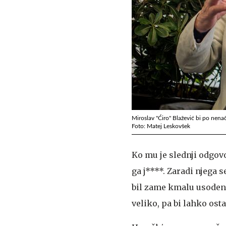
Miroslav "Ćiro" Blažević bi po nena
Foto: Matej Leskovšek
Ko mu je slednji odgovor
ga j****. Zaradi njega s
bil zame kmalu usoden,
veliko, pa bi lahko osta