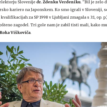
lektorju Slovenije
dr. Zdenku Verdeniku
. ''Bil je zelo
ersko kariero na Japonskem. Ko smo igrali v Sloveniji, 
valifikacijah za SP 1998 v Ljubljani zmagala s 3:1, op. p.)
šteno zagodel. Tri gole nam je zabil tisti mali, kako mu j
Roka Viškoviča
.