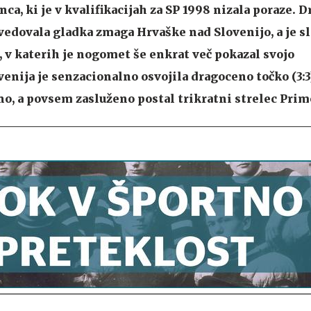
ca, ki je v kvalifikacijah za SP 1998 nizala poraze. 
ovedovala gladka zmaga Hrvaške nad Slovenijo, a je s
v katerih je nogomet še enkrat več pokazal svojo
enija je senzacionalno osvojila dragoceno točko (3:3
no, a povsem zasluženo postal trikratni strelec Prim