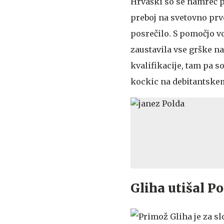
Hrvaški so se namreč p
preboj na svetovno prve
posrečilo. S pomočjo v
zaustavila vse grške na
kvalifikacije, tam pa so
kockic na debitantskem
Gliha utišal Pol