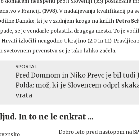
o domačem neuspehu proti Sloveniji (3:3) poslabšale m
nstvo v Franciji (1998). V nadaljevanju kvalifikacij pa se
odilne Danske, ki je v zadnjem krogu na krilih
Petra S
pade, se je vendarle polastila drugega mesta. To je vodi
 Hrvati izločili neugodno Ukrajino (2:0 in 1:1). Pravljica
 svetovnem prvenstvu se je tako lahko začela.
SPORTAL
Pred Domnom in Niko Prevc je bil tudi 
Polda: mož, ki je Slovencem odprl skak
vrata
jud. In to ne le enkrat ...
Dobro leto pred nastopom na SP 