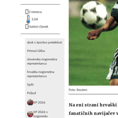
2 meseca
2,04
Natisni članek
skok v športno preteklost
Primož Gliha
slovenska nogometna
reprezentanca
hrvaška nogometna
reprezentanca
Split
Foto: Reuters
Poljud
SP 2026
Na eni strani hrvaški
SP 2026 v
fanatičnih navijačev 
nogometu