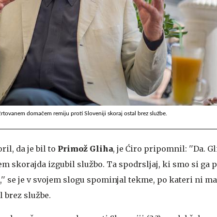
črtovanem domačem remiju proti Sloveniji skoraj ostal brez službe.
il, da je bil to
Primož Gliha
, je Ćiro pripomnil: ''Da. Gl
em skorajda izgubil službo. Ta spodrsljaj, ki smo si ga pr
'' se je v svojem slogu spominjal tekme, po kateri ni m
l brez službe.