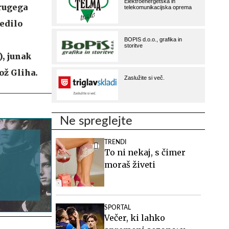
Drugega
ledilo
), junak
ož Gliha.
Ne spreglejte
TRENDI
To ni nekaj, s čimer
moraš živeti
SPORTAL
Večer, ki lahko