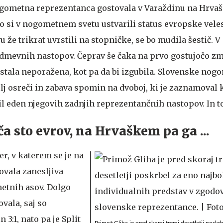
gometna reprezentanca gostovala v Varaždinu na Hrvaš
so si v nogometnem svetu ustvarili status evropske veles
že trikrat uvrstili na stopničke, se bo mudila šestič. V
odmevnih nastopov. Čeprav še čaka na prvo gostujočo zm
ostala neporažena, kot pa da bi izgubila. Slovenske nog
lj osreči in zabava spomin na dvoboj, ki je zaznamoval 
 bil eden njegovih zadnjih reprezentančnih nastopov. In t
ča sto evrov, na Hrvaškem pa ga ...
er, v katerem se je na
vala zanesljiva
tnih asov. Dolgo
ovala, saj so
n 3:1, nato pa je Split
Primož Gliha je pred skoraj tremi desetletji poskrb