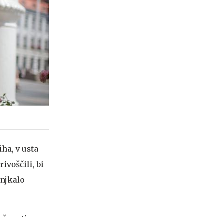
iha, v usta
ivoščili, bi
anjkalo