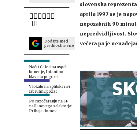
slovenska reprezentan
aprila 1997 se je nap
nepozabnih 90 minut, 
nepredvidljivost. Slov
Dodajte med
večera pa je nenadeja
prednostne vire
Načrt Čeferina uspel:
konec je, Infantino
klavrno pogorel
V lokalu na splitski rivi
izbruhnil požar
Po razočaranju na SP
našli novega selektorja:
Prihaja domov