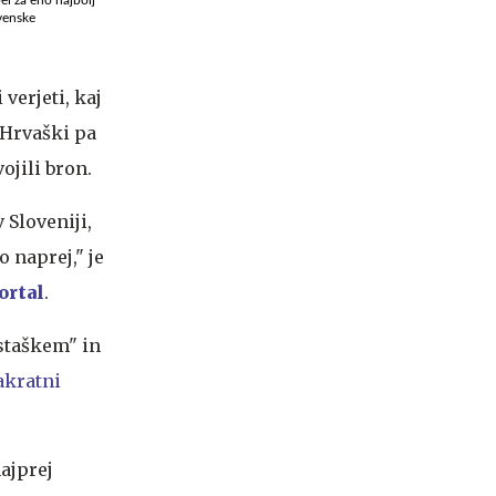
venske
verjeti, kaj
, Hrvaški pa
ojili bron.
v Sloveniji,
 naprej," je
ortal
.
ostaškem" in
akratni
najprej