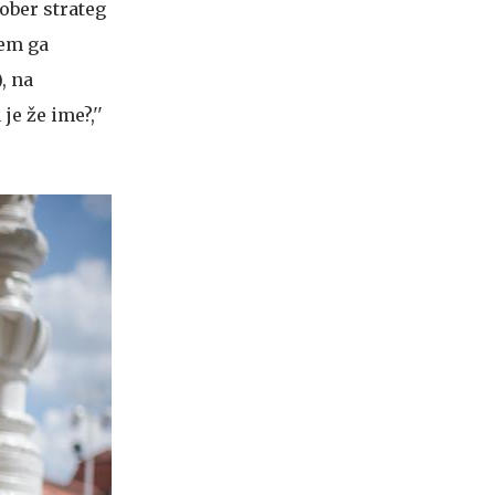
 dober strateg
sem ga
, na
e že ime?,''