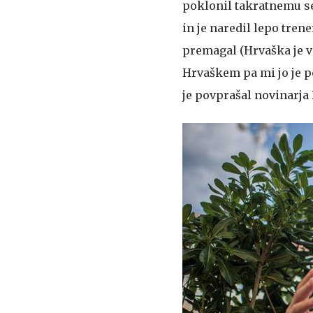
poklonil takratnemu se
in je naredil lepo tren
premagal (Hrvaška je v k
Hrvaškem pa mi jo je po
je povprašal novinarja