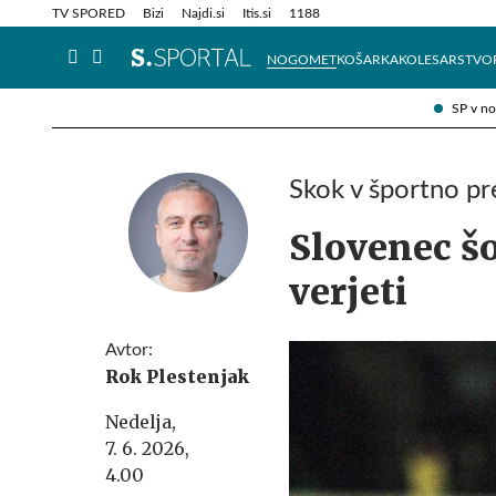
Info in obvestila
Tehnik
TV SPORED
Bizi
Najdi.si
Itis.si
1188
NOGOMET
KOŠARKA
KOLESARSTVO
SP v n
Skok v športno pr
Slovenec šo
verjeti
Avtor:
Rok Plestenjak
Nedelja,
7. 6. 2026,
4.00