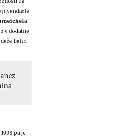
ožnosti za
 ji vendarle
chmeichela
lo v dodatne
 rdeče-belih
Janez
alna
1998 pa je