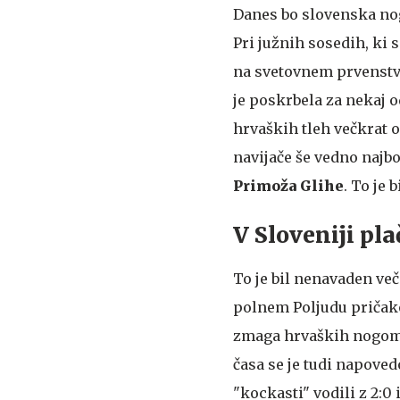
Danes bo slovenska no
Pri južnih sosedih, ki 
na svetovnem prvenstvu 
je poskrbela za nekaj 
hrvaških tleh večkrat 
navijače še vedno najbo
Primoža Glihe
. To je
V Sloveniji pla
To je bil nenavaden več
polnem Poljudu pričako
zmaga hrvaških nogome
časa se je tudi napoved
"kockasti" vodili z 2:0 i