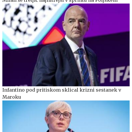
Milan še tretjič najhitrejši v sprintu na Poljskem
Infantino pod pritiskom sklical krizni sestanek v
Maroku