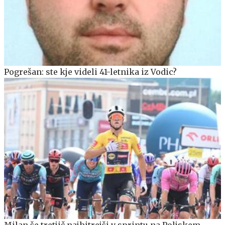
Pogrešan: ste kje videli 41-letnika iz Vodic?