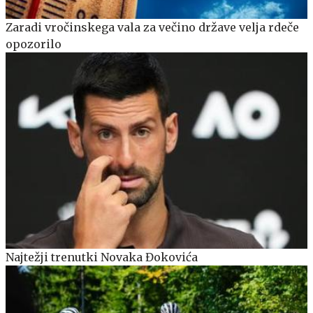
Zaradi vročinskega vala za večino države velja rdeče
opozorilo
Najtežji trenutki Novaka Đokovića