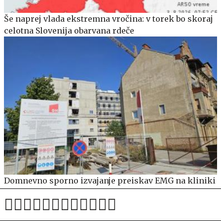
Še naprej vlada ekstremna vročina: v torek bo skoraj
celotna Slovenija obarvana rdeče
Domnevno sporno izvajanje preiskav EMG na kliniki
za nevrologijo UKC Maribor