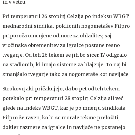
in v vetru.
Pri temperaturi 26 stopinj Celzija po indeksu WBGT
mednarodni sindikat poklicnih nogometašev Fifpro
priporoča omenjene odmore za ohladitev, saj
vročinska obremenitev za igralce postane resno
tveganje. Od teh 26 tekem se jih bo sicer 17 odigralo
na stadionih, ki imajo sisteme za hlajenje. To naj bi
zmanjšalo tveganje tako za nogometaše kot navijače.
Strokovnjaki pričakujejo, da bo pet od teh tekem
potekalo pri temperaturi 28 stopinj Celzija ali več
glede na indeks WBGT, kar je po mnenju sindikata
Fifpro že raven, ko bi se morale tekme preložiti,
dokler razmere za igralce in navijače ne postanejo