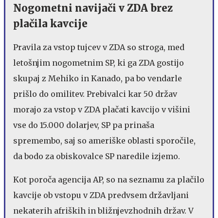
Nogometni navijači v ZDA brez
plačila kavcije
Pravila za vstop tujcev v ZDA so stroga, med
letošnjim nogometnim SP, ki ga ZDA gostijo
skupaj z Mehiko in Kanado, pa bo vendarle
prišlo do omilitev. Prebivalci kar 50 držav
morajo za vstop v ZDA plačati kavcijo v višini
vse do 15.000 dolarjev, SP pa prinaša
spremembo, saj so ameriške oblasti sporočile,
da bodo za obiskovalce SP naredile izjemo.
Kot poroča agencija AP, so na seznamu za plačilo
kavcije ob vstopu v ZDA predvsem državljani
nekaterih afriških in bližnjevzhodnih držav. V