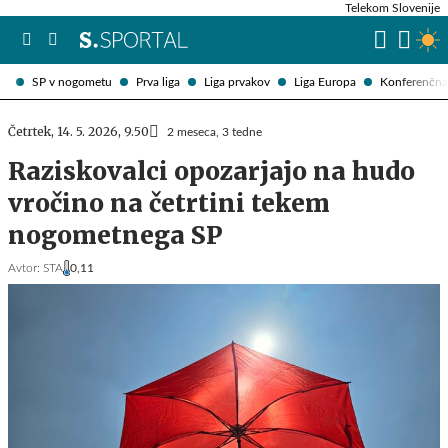
Telekom Slovenije
SP v nogometu
Prva liga
Liga prvakov
Liga Europa
Konferenčna 
Četrtek, 14. 5. 2026, 9.50
2 meseca, 3 tedne
Raziskovalci opozarjajo na hudo
vročino na četrtini tekem
nogometnega SP
Avtor:
STA
0,11