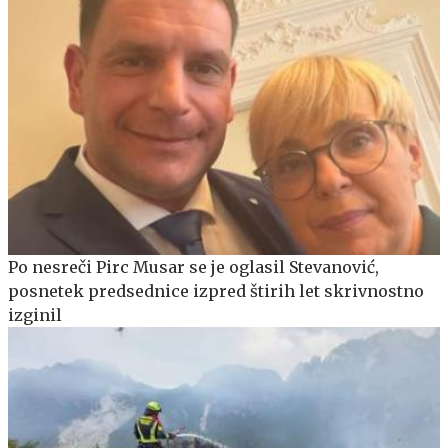
Po nesreči Pirc Musar se je oglasil Stevanović,
posnetek predsednice izpred štirih let skrivnostno
izginil