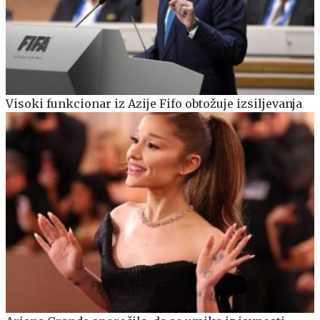
Visoki funkcionar iz Azije Fifo obtožuje izsiljevanja