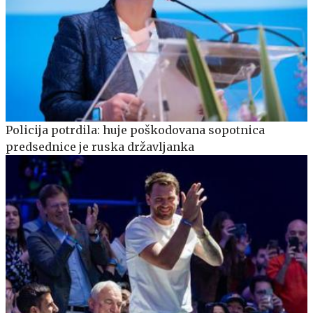
Policija potrdila: huje poškodovana sopotnica
predsednice je ruska državljanka