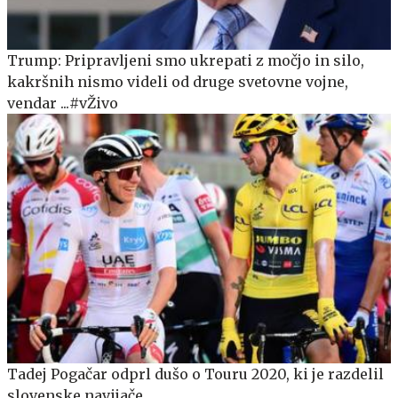
Trump: Pripravljeni smo ukrepati z močjo in silo,
kakršnih nismo videli od druge svetovne vojne,
vendar ...#vŽivo
Tadej Pogačar odprl dušo o Touru 2020, ki je razdelil
slovenske navijače