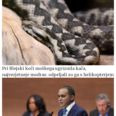
Pri Blejski koči moškega ugriznila kača,
najverjetneje modras: odpeljali so ga s helikopterjem