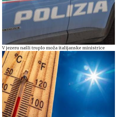
V jezeru našli truplo moža italijanske ministrice