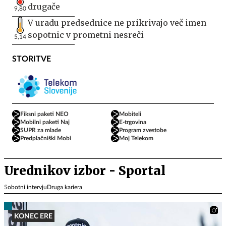
drugače
9,80
V uradu predsednice ne prikrivajo več imen
sopotnic v prometni nesreči
5,14
STORITVE
Fiksni paketi NEO
Mobiteli
Mobilni paketi Naj
E-trgovina
SUPR za mlade
Program zvestobe
Predplačniški Mobi
Moj Telekom
Urednikov izbor - Sportal
Sobotni intervju
Druga kariera
KONEC ERE