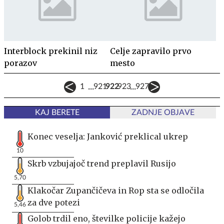
Interblock prekinil niz
Celje zapravilo prvo
porazov
mesto
...
...
1
921
922
923
927
KAJ BERETE
ZADNJE OBJAVE
Konec veselja: Janković preklical ukrep
10
Skrb vzbujajoč trend preplavil Rusijo
5,70
Klakočar Zupančičeva in Rop sta se odločila
za dve potezi
5,46
Golob trdil eno, številke policije kažejo