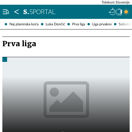
Telekom Slovenije
Naj planinska koča
Luka Dončić
Prva liga
Liga prvakov
Sobotni 
Prva liga