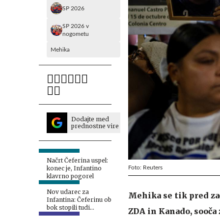
SP 2026
SP 2026 v
nogometu
Mehika
Dodajte med
prednostne vire
Načrt Čeferina uspel:
Foto: Reuters
konec je, Infantino
klavrno pogorel
Nov udarec za
Mehika se tik pred z
Infantina: Čeferinu ob
bok stopili tudi
ZDA in Kanado, sooča 
Američani