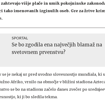
ki zahtevajo višje plače in umik pokojninske zakonoda
jci tako imenovanih izginulih oseb. Gre za žrtve kri
e.
SPORTAL
Se bo zgodila ena največjih blamaž na
svetovnem prvenstvu?
 se je nekaj ur pred uvodno slovesnostjo mundiala, ki s
žno Afriko, vrnilo na območje v bližini stadiona Aztec
nstvo se bo na stadionu začelo danes zvečer po srednj
snostjo, ki ji bo sledila tekma.