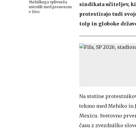
Mehiškega vplivneža
sindikata učiteljev, 
ustrelili med prenosom
v živo
protestirajo tudi svo
tolp in globoke držav
Na stotine protestnikov
tekmo med Mehiko in Ju
Mexicu. Svetovno prve
času z zvezdniško slove