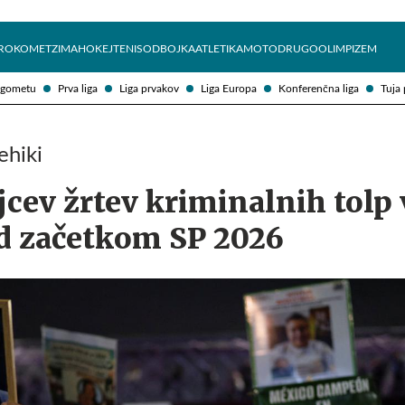
Želite prejemati e-novice?
Uživajmo pametno
ROKOMET
ZIMA
HOKEJ
TENIS
ODBOJKA
ATLETIKA
MOTO
DRUGO
OLIMPIZEM
ogometu
Prva liga
Liga prvakov
Liga Europa
Konferenčna liga
Tuja 
ehiki
jcev žrtev kriminalnih tolp 
d začetkom SP 2026