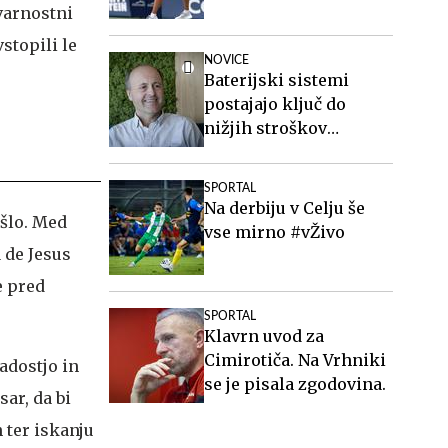
 varnostni
stopili le
NOVICE
Baterijski sistemi
postajajo ključ do
nižjih stroškov
elektrike v podjetjih
SPORTAL
Na derbiju v Celju še
išlo. Med
vse mirno #vŽivo
a de Jesus
e pred
SPORTAL
Klavrn uvod za
Cimirotiča. Na Vrhniki
radostjo in
se je pisala zgodovina.
ar, da bi
 ter iskanju