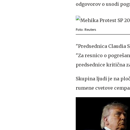
odgovorov o usodi pogr
Foto: Reuters
"Predsednica Claudia S
"Za resnico o pogrešani
predsednice kritična z
Skupina ljudi je na pl
rumene cvetove cempasu