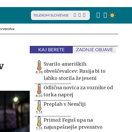
TELEKOM SLOVENIJE
prvenstva
KAJ BERETE
ZADNJE OBJAVE
v
Svarilo ameriških
obveščevalcev: Rusija bi to
8,98
lahko storila že jeseni
Odlična novica za voznike od
torka naprej
8,01
Preplah v Nemčiji
5,51
Primož Feguš upa na
najuspešnejše prvenstvo
5,31