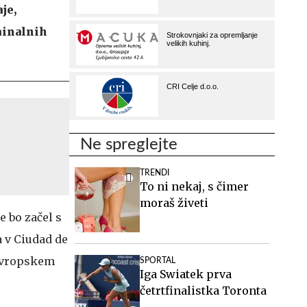
je,
minalnih
Ne spreglejte
TRENDI
To ni nekaj, s čimer
moraš živeti
e bo začel s
a v Ciudad de
eevropskem
SPORTAL
Iga Swiatek prva
četrtfinalistka Toronta