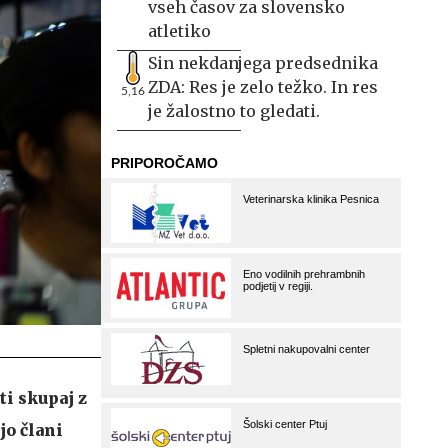
vseh časov za slovensko
atletiko
Sin nekdanjega predsednika
ZDA: Res je zelo težko. In res
5,16
je žalostno to gledati.
i skupaj z
jo člani