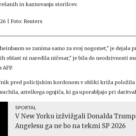
ešanih in kaznovanju storilcev.
heinbaum se zanima samo za svoj nogomet," je dejala pr
h oblast ni naredila ničesar," je bila do neodzivnosti m
a AFP.
očnik pred policijskim kordonom v obliki križa položila
chila, azteškega ognjiča, ki ga uporabljajo pri daritv
SPORTAL
V New Yorku izžvižgali Donalda Trumpa
Angelesu ga ne bo na tekmi SP 2026