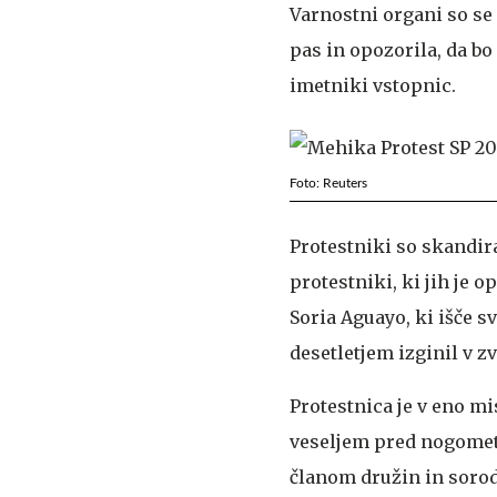
Varnostni organi so se 
pas in opozorila, da bo
imetniki vstopnic.
Foto: Reuters
Protestniki so skandir
protestniki, ki jih je o
Soria Aguayo, ki išče s
desetletjem izginil v z
Protestnica je v eno mis
veseljem pred nogometn
članom družin in sorod