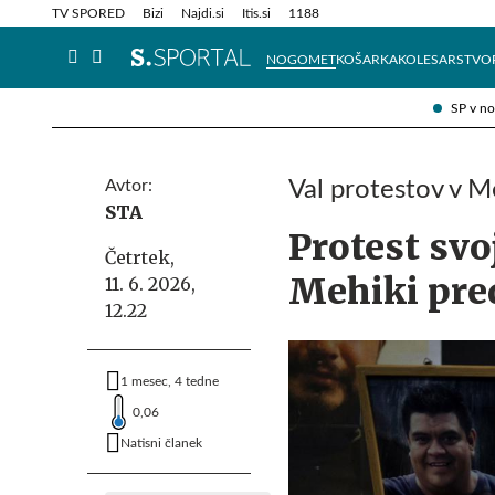
Info in obvestila
Tehnik
TV SPORED
Bizi
Najdi.si
Itis.si
1188
NOGOMET
KOŠARKA
KOLESARSTVO
SP v n
Avtor:
Val protestov v M
STA
Protest svo
Četrtek,
Mehiki pre
11. 6. 2026,
12.22
1 mesec, 4 tedne
0,06
Natisni članek