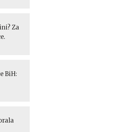
ini? Za
e.
e BiH:
orala