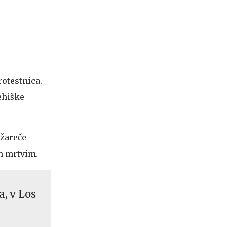
otestnica.
ehiške
 žareče
ah mrtvim.
, v Los