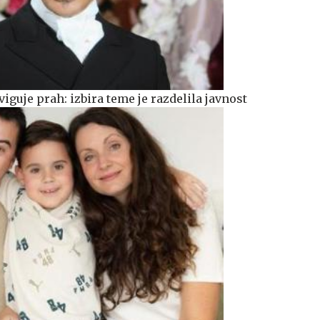
viguje prah: izbira teme je razdelila javnost