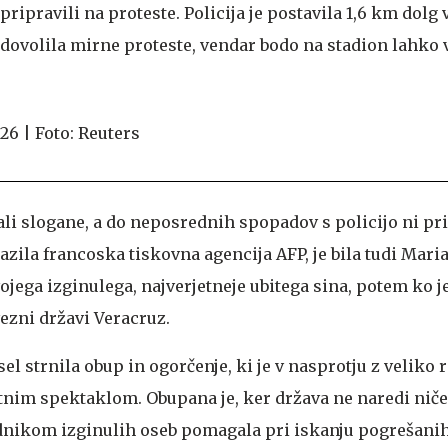
pripravili na proteste. Policija je postavila 1,6 km dolg
 dovolila mirne proteste, vendar bodo na stadion lahko v
ali slogane, a do neposrednih spopadov s policijo ni pr
pazila francoska tiskovna agencija AFP, je bila tudi Mari
vojega izginulega, najverjetneje ubitega sina, potem ko j
vezni državi Veracruz.
el strnila obup in ogorčenje, ki je v nasprotju z veliko 
im spektaklom. Obupana je, ker država ne naredi ničes
nikom izginulih oseb pomagala pri iskanju pogrešanih