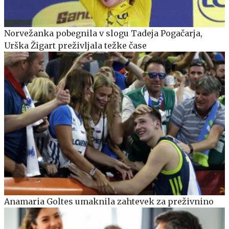
Norvežanka pobegnila v slogu Tadeja Pogačarja,
Urška Žigart preživljala težke čase
Anamaria Goltes umaknila zahtevek za preživnino