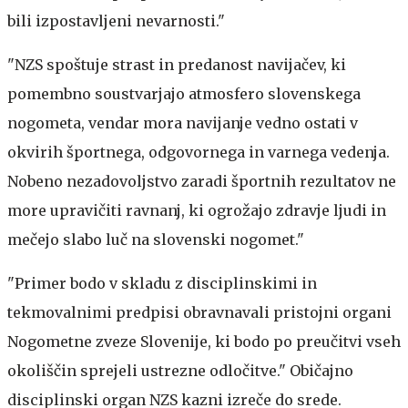
bili izpostavljeni nevarnosti."
"NZS spoštuje strast in predanost navijačev, ki
pomembno soustvarjajo atmosfero slovenskega
nogometa, vendar mora navijanje vedno ostati v
okvirih športnega, odgovornega in varnega vedenja.
Nobeno nezadovoljstvo zaradi športnih rezultatov ne
more upravičiti ravnanj, ki ogrožajo zdravje ljudi in
mečejo slabo luč na slovenski nogomet."
"Primer bodo v skladu z disciplinskimi in
tekmovalnimi predpisi obravnavali pristojni organi
Nogometne zveze Slovenije, ki bodo po preučitvi vseh
okoliščin sprejeli ustrezne odločitve." Običajno
disciplinski organ NZS kazni izreče do srede.