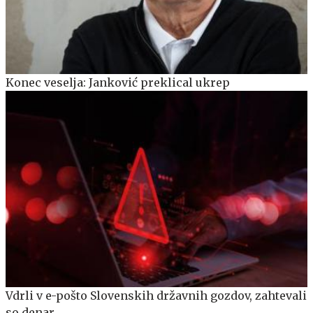
Konec veselja: Janković preklical ukrep
Vdrli v e-pošto Slovenskih državnih gozdov, zahtevali
so denar