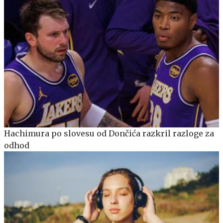
Hachimura po slovesu od Dončića razkril razloge za
odhod