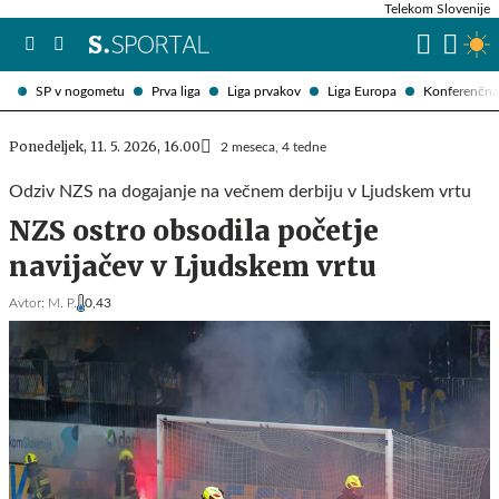
Telekom Slovenije
SP v nogometu
Prva liga
Liga prvakov
Liga Europa
Konferenčna 
Ponedeljek, 11. 5. 2026, 16.00
2 meseca, 4 tedne
Odziv NZS na dogajanje na večnem derbiju v Ljudskem vrtu
NZS ostro obsodila početje
navijačev v Ljudskem vrtu
Avtor:
M. P.
0,43