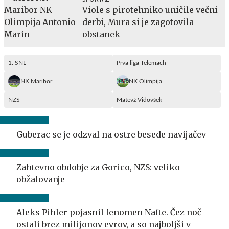
Viole s pirotehniko uničile večni
derbi, Mura si je zagotovila
obstanek
1. SNL
Prva liga Telemach
NK Maribor
NK Olimpija
NZS
Matevž Vidovšek
Guberac se je odzval na ostre besede navijačev
Zahtevno obdobje za Gorico, NZS: veliko
obžalovanje
Aleks Pihler pojasnil fenomen Nafte. Čez noč
ostali brez milijonov evrov, a so najboljši v