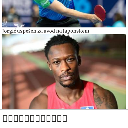
Jorgić uspešen za uvod na Japonskem
Nemškemu rekorderju na 100 m Ansahu grozi
štiriletna dopinška kazen