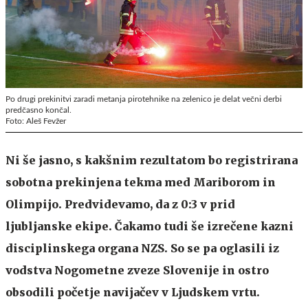
Po drugi prekinitvi zaradi metanja pirotehnike na zelenico je delat večni derbi
predčasno končal.
Foto: Aleš Fevžer
Ni še jasno, s kakšnim rezultatom bo registrirana
sobotna prekinjena tekma med Mariborom in
Olimpijo. Predvidevamo, da z 0:3 v prid
ljubljanske ekipe. Čakamo tudi še izrečene kazni
disciplinskega organa NZS. So se pa oglasili iz
vodstva Nogometne zveze Slovenije in ostro
obsodili početje navijačev v Ljudskem vrtu.