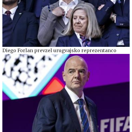
Diego Forlan prevzel urugvajsko reprezentanco