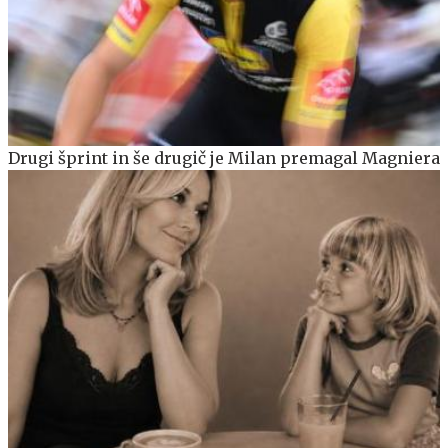
Drugi šprint in še drugič je Milan premagal Magniera