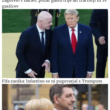
Zagorelo v naravi: požar gasili trije air tractorji in 39
gasilcev
Fifa zanika: Infantino se ni pogovarjal s Trumpom