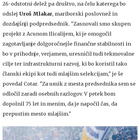
26-odstotni delež pa društvo, na čelu katerega bo
odslej
Uroš Mlakar
, mariborski poslovnež in
dozdajšnji podpredsednik. "Zasnovali smo skupen
projekt z Acunom Ilicalijem, ki je omogočil
zagotavljanje dolgoročnejše finančne stabilnosti in
bo v prihodnje, verjamem, uresničil tudi tekmovalne
cilje ter infrastrukturni razvoj, ki bo koristil tako
članski ekipi kot tudi mlajšim selekcijam," je še
povedal Cotar. "Za umik z mesta predsednika sem se
odločil zaradi osebnih razlogov. V petek bom
dopolnil 75 let in menim, da je napočil čas, da
prepustim mesto mlajšim."