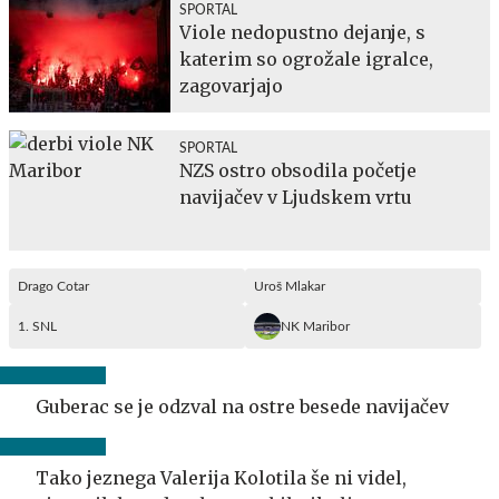
SPORTAL
Viole nedopustno dejanje, s
katerim so ogrožale igralce,
zagovarjajo
SPORTAL
NZS ostro obsodila početje
navijačev v Ljudskem vrtu
Drago Cotar
Uroš Mlakar
1. SNL
NK Maribor
Guberac se je odzval na ostre besede navijačev
Tako jeznega Valerija Kolotila še ni videl,