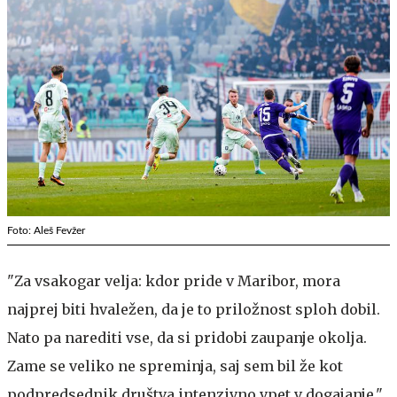
Foto: Aleš Fevžer
"Za vsakogar velja: kdor pride v Maribor, mora
najprej biti hvaležen, da je to priložnost sploh dobil.
Nato pa narediti vse, da si pridobi zaupanje okolja.
Zame se veliko ne spreminja, saj sem bil že kot
podpredsednik društva intenzivno vpet v dogajanje,"