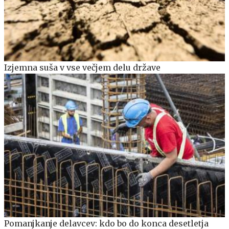
Izjemna suša v vse večjem delu države
Pomanjkanje delavcev: kdo bo do konca desetletja