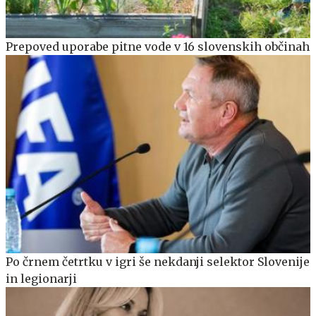
Prepoved uporabe pitne vode v 16 slovenskih občinah
Po črnem četrtku v igri še nekdanji selektor Slovenije
in legionarji