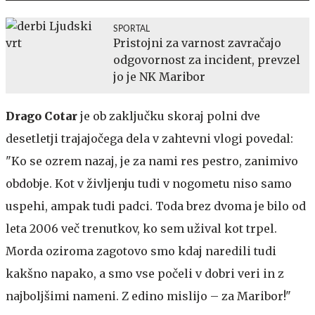
SPORTAL
Pristojni za varnost zavračajo
odgovornost za incident, prevzel
jo je NK Maribor
Drago Cotar
je ob zaključku skoraj polni dve
desetletji trajajočega dela v zahtevni vlogi povedal:
"Ko se ozrem nazaj, je za nami res pestro, zanimivo
obdobje. Kot v življenju tudi v nogometu niso samo
uspehi, ampak tudi padci. Toda brez dvoma je bilo od
leta 2006 več trenutkov, ko sem užival kot trpel.
Morda oziroma zagotovo smo kdaj naredili tudi
kakšno napako, a smo vse počeli v dobri veri in z
najboljšimi nameni. Z edino mislijo – za Maribor!"