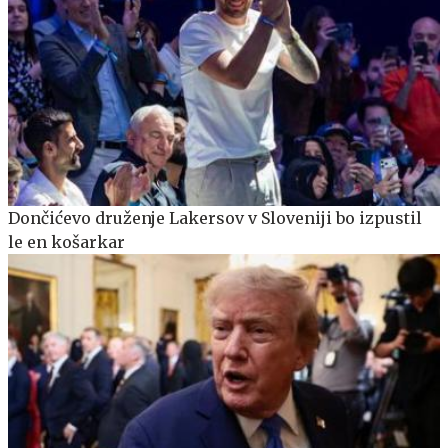
Dončićevo druženje Lakersov v Sloveniji bo izpustil
le en košarkar