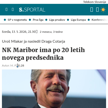
Telekom Slovenije
SP v nogometu
Prva liga
Liga prvakov
Liga Europa
Konferenčna 
Sreda, 13. 5. 2026, 21.30
2 meseca, 3 tedne
Uroš Mlakar ja nasledil Draga Cotarja
NK Maribor ima po 20 letih
novega predsednika
Avtor:
M. P.
0,28