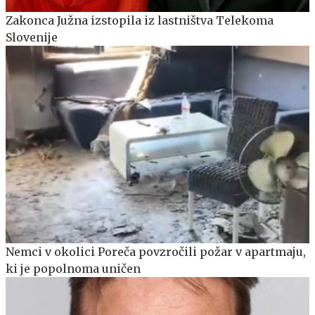
Zakonca Južna izstopila iz lastništva Telekoma
Slovenije
Nemci v okolici Poreča povzročili požar v apartmaju,
ki je popolnoma uničen