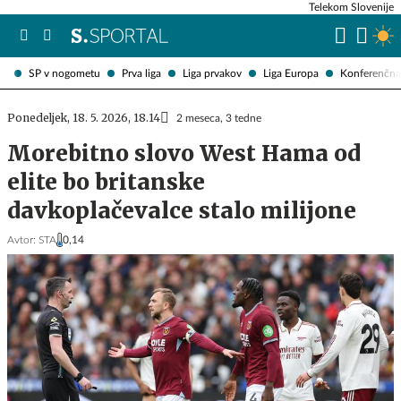
Telekom Slovenije
SP v nogometu
Prva liga
Liga prvakov
Liga Europa
Konferenčna 
Ponedeljek, 18. 5. 2026, 18.14
2 meseca, 3 tedne
Morebitno slovo West Hama od
elite bo britanske
davkoplačevalce stalo milijone
Avtor:
STA
0,14