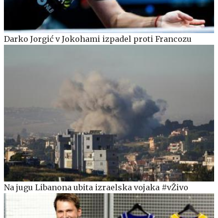
Darko Jorgić v Jokohami izpadel proti Francozu
Na jugu Libanona ubita izraelska vojaka #vŽivo