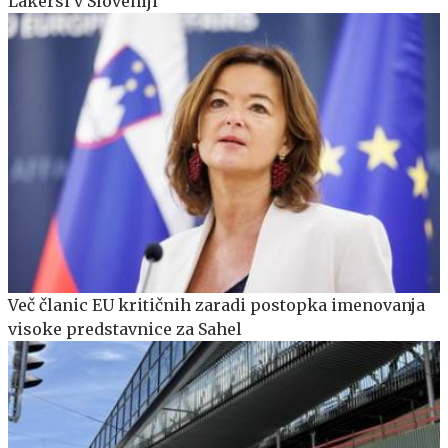
Lakersi v Sloveniji
Več članic EU kritičnih zaradi postopka imenovanja
visoke predstavnice za Sahel