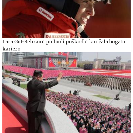
Lara Gut-Behrami po hudi poškodbi končala bogato
kariero