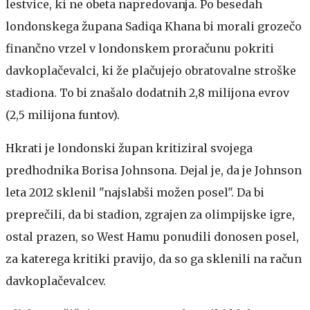
lestvice, ki ne obeta napredovanja. Po besedah
londonskega župana Sadiqa Khana bi morali grozečo
finančno vrzel v londonskem proračunu pokriti
davkoplačevalci, ki že plačujejo obratovalne stroške
stadiona. To bi znašalo dodatnih 2,8 milijona evrov
(2,5 milijona funtov).
Hkrati je londonski župan kritiziral svojega
predhodnika Borisa Johnsona. Dejal je, da je Johnson
leta 2012 sklenil "najslabši možen posel". Da bi
preprečili, da bi stadion, zgrajen za olimpijske igre,
ostal prazen, so West Hamu ponudili donosen posel,
za katerega kritiki pravijo, da so ga sklenili na račun
davkoplačevalcev.