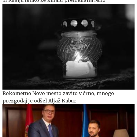
bi Rusija lahko že kmalu preizkusila Nato
Rokometno Novo mesto zavito v črno, mnogo
prezgodaj je odšel Aljaž Kabur