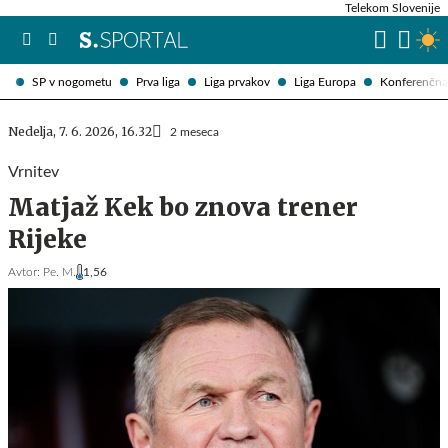
Telekom Slovenije
SP v nogometu
Prva liga
Liga prvakov
Liga Europa
Konferenčna 
Nedelja, 7. 6. 2026, 16.32
2 meseca
Vrnitev
Matjaž Kek bo znova trener
Rijeke
Avtor:
Pe. M.
1,56