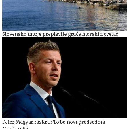
Slovensko morje preplavile gruče morskih cvetač
Peter Magyar razkril: To bo novi predsednik
Madžarske