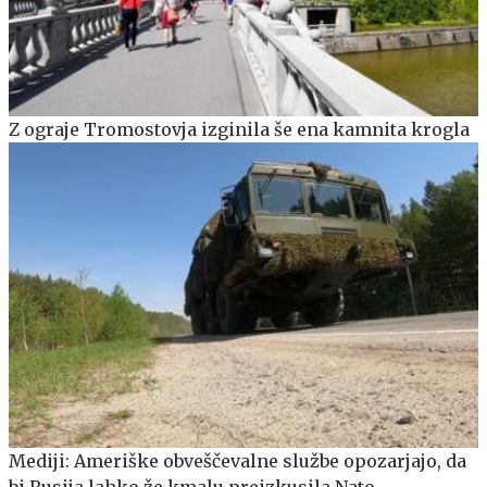
Z ograje Tromostovja izginila še ena kamnita krogla
Mediji: Ameriške obveščevalne službe opozarjajo, da