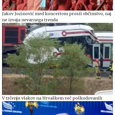
Jakov Jozinović med koncertom prosil občinstvo, naj
ne izvaja nevarnega trenda
V trčenju vlakov na Hrvaškem več poškodovanih