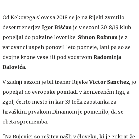
Od Kekovega slovesa 2018 se je na Rijeki zvrstilo
deset trenerjev.
Igor Bišćan
je v sezoni 2018/19 klub
popeljal do pokalne lovorike,
Simon Rožman
je z
varovanci uspeh ponovil leto pozneje, lani pa so se
dvojne krone veselili pod vodstvom
Radomirja
Đalovića
.
V zadnji sezoni je bil trener Rijeke
Victor Sanchez
, jo
popeljal do evropske pomladi v konferenčni ligi, a
zgolj četrto mesto in kar 33 točk zaostanka za
hrvaškim prvakom Dinamom je pomenilo, da se
obeta sprememba.
"Na Rujevici so rešitev našli v človeku, ki je enkrat že