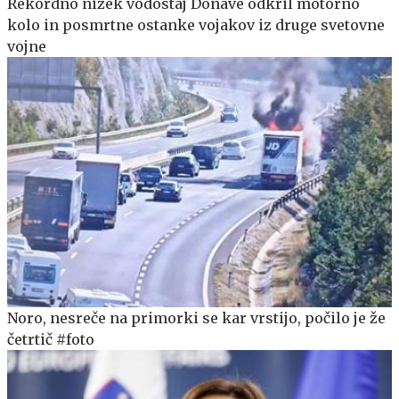
Rekordno nizek vodostaj Donave odkril motorno
kolo in posmrtne ostanke vojakov iz druge svetovne
vojne
Noro, nesreče na primorki se kar vrstijo, počilo je že
četrtič #foto