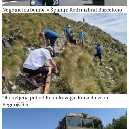
Nogometna bomba v Španiji: Rodri izbral Barcelono
Obnovljena pot od Roblekovega doma do vrha
Begunjščice