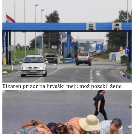
Bizaren prizor na hrvaški meji: mož pozabil ženo