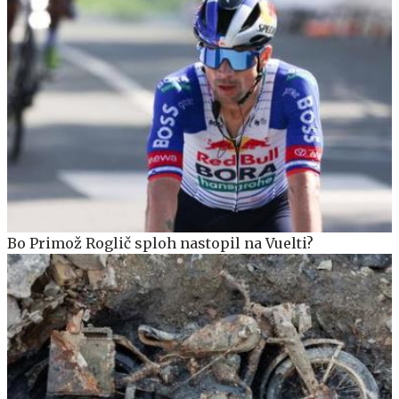
Bo Primož Roglič sploh nastopil na Vuelti?