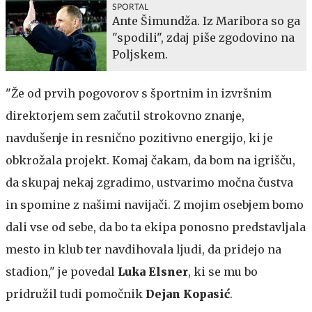
SPORTAL
Ante Šimundža. Iz Maribora so ga
"spodili", zdaj piše zgodovino na
Poljskem.
"Že od prvih pogovorov s športnim in izvršnim
direktorjem sem začutil strokovno znanje,
navdušenje in resnično pozitivno energijo, ki je
obkrožala projekt. Komaj čakam, da bom na igrišču,
da skupaj nekaj zgradimo, ustvarimo močna čustva
in spomine z našimi navijači. Z mojim osebjem bomo
dali vse od sebe, da bo ta ekipa ponosno predstavljala
mesto in klub ter navdihovala ljudi, da pridejo na
stadion," je povedal
Luka Elsner
, ki se mu bo
pridružil tudi pomočnik
Dejan Kopasić
.