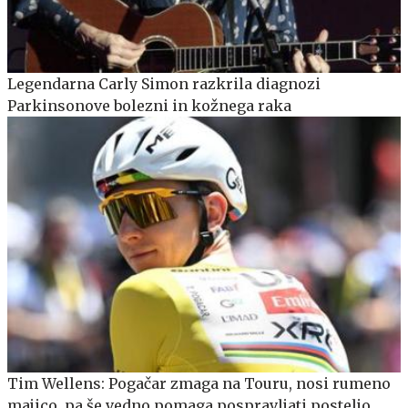
Legendarna Carly Simon razkrila diagnozi
Parkinsonove bolezni in kožnega raka
Tim Wellens: Pogačar zmaga na Touru, nosi rumeno
majico, pa še vedno pomaga pospravljati posteljo