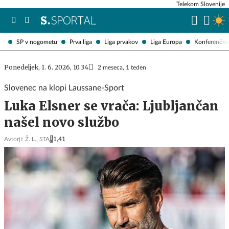
Telekom Slovenije
SP v nogometu
Prva liga
Liga prvakov
Liga Europa
Konferenčna 
Ponedeljek, 1. 6. 2026, 10.34
2 meseca, 1 teden
Slovenec na klopi Laussane-Sport
Luka Elsner se vrača: Ljubljančan
našel novo službo
Avtorji:
Ž. L.,
STA
1,41