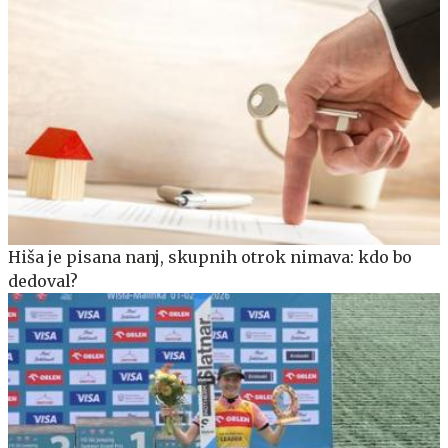
Hiša je pisana nanj, skupnih otrok nimava: kdo bo
dedoval?