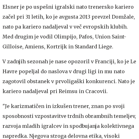
Elsner je po uspešni igralski nato trenersko kariero
začel pri 31 letih, ko je avgusta 2013 prevzel Domžale,
nato pa kariero nadaljeval v več evropskih klubih.
Med drugim je vodil Olimpijo, Pafos, Union Saint-
Gilloise, Amiens, Kortrijk in Standard Liege.
V zadnjih sezonah je nase opozoril v Franciji, ko je Le
Havre popeljal do naslova v drugi ligi in mu nato
zagotovil obstanek v prvoligaški konkurenci. Nato je
kariero nadaljeval pri Reimsu in Cracovii.
"Je karizmatičen in izkušen trener, znan po svoji
sposobnosti vzpostavitve trdnih obrambnih temeljev,
razvoja mladih igralcev in spodbujanja kolektivnega
napredka. Njegova stroga delovna etika, visoki