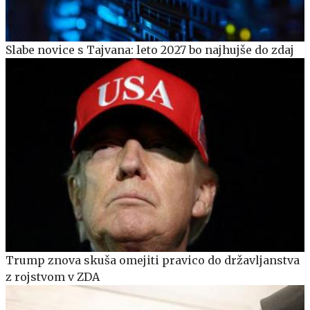
Slabe novice s Tajvana: leto 2027 bo najhujše do zdaj
Trump znova skuša omejiti pravico do državljanstva
z rojstvom v ZDA