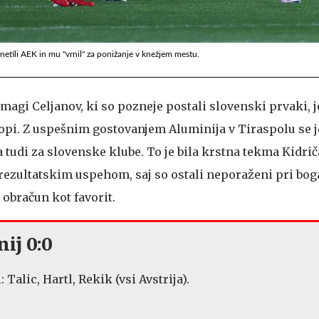
netili AEK in mu "vrnil" za ponižanje v knežjem mestu.
zmagi Celjanov, ki so pozneje postali slovenski prvaki, j
opi. Z uspešnim gostovanjem Aluminija v Tiraspolu se 
 tudi za slovenske klube. To je bila krstna tekma Kidri
z rezultatskim uspehom, saj so ostali neporaženi pri bo
v obračun kot favorit.
nij 0:0
 Talic, Hartl, Rekik (vsi Avstrija).