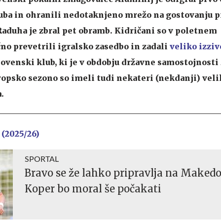
uba in ohranili nedotaknjeno mrežo na gostovanju pr
 Raduha je zbral pet obramb. Kidričani so v poletnem
o prevetrili igralsko zasedbo in zadali
veliko izziv
 slovenski klub, ki je v obdobju državne samostojnosti 
ropsko sezono so imeli tudi nekateri (nekdanji) vel
.
 (2025/26)
SPORTAL
Bravo se že lahko pripravlja na Makedo
Koper bo moral še počakati