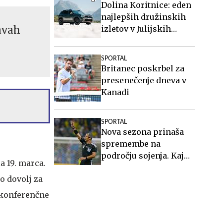
Dolina Koritnice: eden
najlepših družinskih
avah
izletov v Julijskih
Alpah
SPORTAL
Britanec poskrbel za
presenečenje dneva v
Kanadi
SPORTAL
Nova sezona prinaša
spremembe na
področju sojenja. Kaj
a 19. marca.
vse bo drugače?
o dovolj za
e konferenčne