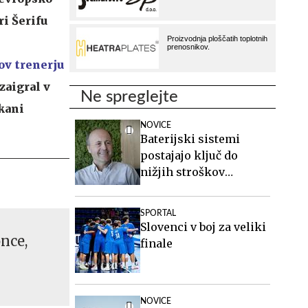
i Šerifu
ov trenerju
zaigral v
Ne spreglejte
ikani
NOVICE
Baterijski sistemi
postajajo ključ do
nižjih stroškov
elektrike v podjetjih
SPORTAL
Slovenci v boj za veliki
nce,
finale
NOVICE