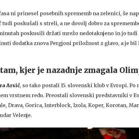
asa ni prinesel posebnih sprememb na zelenici, še napr
č tudi poskušali s streli, a ne dovolj dobro za spremembo
minutah poskusili držati mrežo nedotaknjeno in jo tudi 
inuti dodatka znova Pergjoni priložnost z glavo, a je bil
 tam, kjer je nazadnje zmagala Olim
ra Arsić
, so tako postali 15. slovenski klub v Evropi. P
nem vrstnem redu. Preostali slovenski predstavniki v E
ale, Drava, Gorica, Interblock, Izola, Koper, Korotan, Ma
udar Velenje.