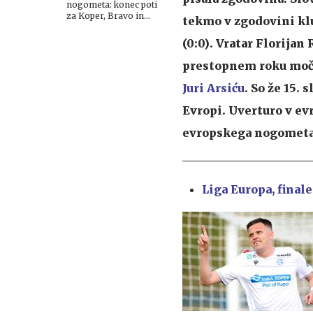
nogometa: konec poti
za Koper, Bravo in
tekmo v zgodovini kl
Aluminij
(0:0). Vratar Florijan
prestopnem roku močn
Juri Arsiću
. So že 15.
Evropi. Uverturo v ev
evropskega nogometa
Liga Europa, finale