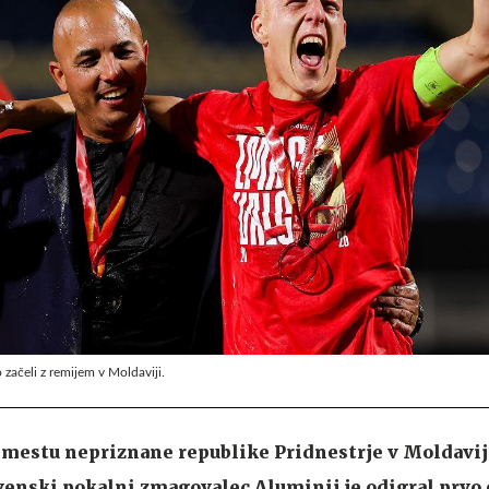
 začeli z remijem v Moldaviji.
mestu nepriznane republike Pridnestrje v Moldaviji
venski pokalni zmagovalec Aluminij je odigral prvo