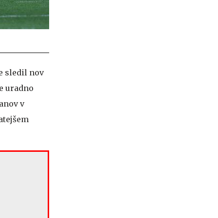
e sledil nov
je uradno
čanov v
gatejšem