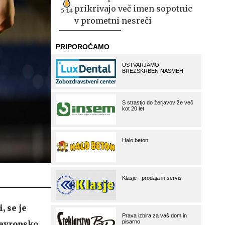
prikrivajo več imen sopotnic
5,14
v prometni nesreči
, se je
 evropsko