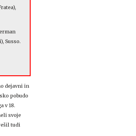
ratea),
oderman
i), Susso.
o dejavni in
ensko pobudo
a v 18.
eli svoje
ešil tudi