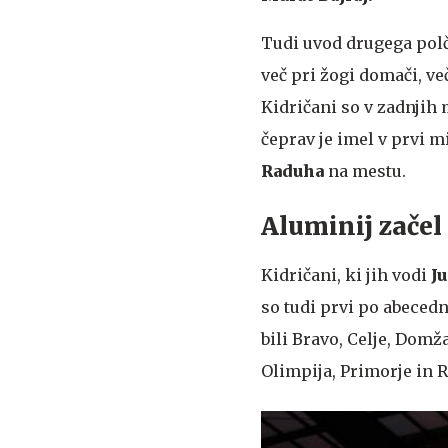
Tudi uvod drugega polč
več pri žogi domači, ve
Kidričani so v zadnjih 
čeprav je imel v prvi m
Raduha
na mestu.
Aluminij začel
Kidričani, ki jih vodi
Ju
so tudi prvi po abeced
bili Bravo, Celje, Domž
Olimpija, Primorje in R