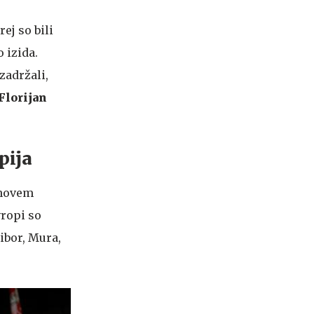
ej so bili
 izida.
zadržali,
Florijan
pija
o novem
vropi so
ribor, Mura,