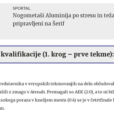
SPORTAL
Nogometaši Aluminija po stresu in tež
pripravljeni na Šerif
kvalifikacije (1. krog – prve tekme):
predstavnika v evropskih tekmovanjih na delu občudoval
šili z zmago v Atenah. Premagali so AEK (2:0), a to ni bil
isokega poraza v knežjem mestu (0:4) se je v četrtfinal
an.