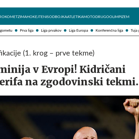
Želite prejemati e-novice?
Uživajmo pametno
ROKOMET
ZIMA
HOKEJ
TENIS
ODBOJKA
ATLETIKA
MOTO
DRUGO
OLIMPIZEM
ogometu
Prva liga
Liga prvakov
Liga Europa
Konferenčna liga
Tuja 
fikacije (1. krog – prve tekme)
inija v Evropi! Kidričani
Šerifa na zgodovinski tekmi.