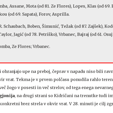
ba, Assane, Mota (od 81. Ze Flores), Lopes, Klas (od 69. F
ou (od 69. Sapata), Forov, Asprilla.
R. Schaubach, Boben, Šimunić, Težak (od 87. Zajšek), K
aylor, Jagić (od 78. Petriško), Vrbanec, Bajraj (od 61. Osuj
omba, Ze Flores; Vrbanec.
 ohranjajo upe na preboj, čeprav v napadu niso bili ravn
okvir vrat. Tekma je v prvem polčasu ponudila rahlo ter
več žogo v posesti in več strelov, od tega enega nevarneg
gjonija
, na drugi strani so Kidričani na trenutke tudi im
onkretni brez strela v okvir vrat. V 28. minuti je cilj zgr