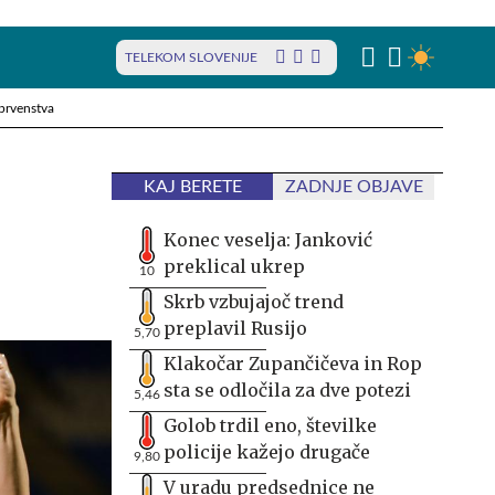
TELEKOM SLOVENIJE
prvenstva
KAJ BERETE
ZADNJE OBJAVE
Konec veselja: Janković
preklical ukrep
10
Skrb vzbujajoč trend
preplavil Rusijo
5,70
Klakočar Zupančičeva in Rop
sta se odločila za dve potezi
5,46
Golob trdil eno, številke
policije kažejo drugače
9,80
V uradu predsednice ne