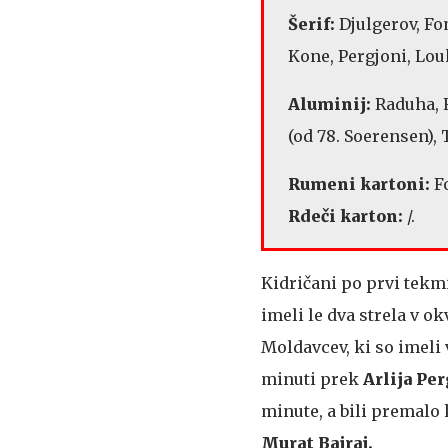
Šerif:
Djulgerov, Fom
Kone, Pergjoni, Louk
Aluminij:
Raduha, 
(od 78. Soerensen), T
Rumeni kartoni:
F
Rdeči karton:
/.
Kidričani po prvi tekmi
imeli le dva strela v 
Moldavcev, ki so imeli 
minuti prek
Arlija Per
minute, a bili premalo k
Murat Bajraj.