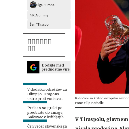
Liga Europa
NK Aluminij
Šerif Tiraspol
Dodajte med
prednostne vire
V dodatku odrešitev za
Olimpijo, Dragons
Kidričani so krstno evropsko sezono
ostro proti vodstvu
Foto: Filip Barbalić
kluba
Prelec s soigralci po
preobratu do zmage,
Balkovec v izdihljajih
V Tiraspolu, glavnem 
do remija
Črn večer slovenskega
pisala zgodovina. Slo