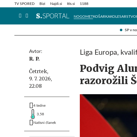
Info in obvestila
Tehnik
TV SPORED
Bizi
Najdi.si
Itis.si
1188
NOGOMET
KOŠARKA
KOLESARSTVO
SP v n
Avtor:
Liga Europa, kvali
R. P.
Podvig Alum
Četrtek,
razorožili 
9. 7. 2026,
22.08
4 tedne
3,58
Natisni članek