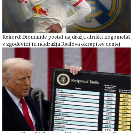
Rekord: Diomande postal najdražji afriški nogometaš
v zgodovini in najdražja Realova okrepitev doslej