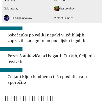
Galatasaray
liga prvakov
UEFA liga prvakov
Victor Osimhen
Sobočanke po veliki napaki v izdihljajih
zapravile zmago in po podaljšku izgubile
Poraz Stankovića pri bogatih Turkih, Celjani v
težavah
Celjani kljub hladnemu tušu poslali jasno
sporočilo