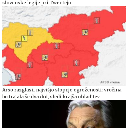
slovenske legije pri Twenteju
Arso razglasil najvišjo stopnjo ogroženosti: vročina
bo trajala še dva dni, sledi krajša ohladitev