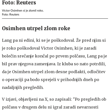
Victor Osimhen si je zlomil roko.
Foto: Reuters
Osimhen utrpel zlom roke
Lang pa ni edini, ki se je poškodoval. Že pred njim si
je roko poškodoval Victor Osimhen, ki je zaradi
bolečin srečanje končal po prvem polčasu, Lang pa je
bil prav njegova zamenjava. Iz kluba so nato potrdili,
da je Osimhen utrpel zlom desne podlakti, odločitev
o operaciji pa bodo sprejeli v prihodnjih dneh po
nadaljnjih pregledih.
V izjavi, objavljeni na X, so zapisali: "Po pregledih ob
polčasu v drugem delu ni igral zaradi nevarnosti