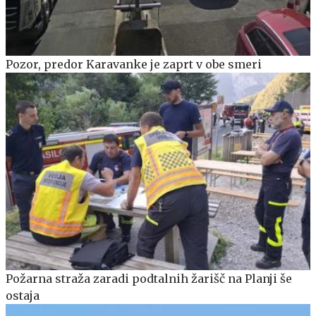
Pozor, predor Karavanke je zaprt v obe smeri
Požarna straža zaradi podtalnih žarišč na Planji še
ostaja