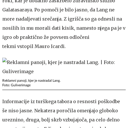
roki, kar je dodatno zaskrbelo zdravniško službo
Galatasaraya. Po pomoči je bilo jasno, da Lang ne
more nadaljevati srečanja. Z igrišča so ga odnesli na
nosilih in mu morali dati kisik, namesto njega pa je v
igro ob praktično že povsem odločeni
tekmi vstopil Mauro Icardi.
Reklamni panoji, kjer je nastradal Lang.
Foto: Guliverimage
Informacije iz turškega tabora o resnosti poškodbe
še niso jasne. Nekatera poročila omenjajo globoko
ureznino, druga, bolj skrb vzbujajoča, pa celo delno