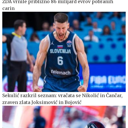
ZDA vrnile približno 86 milijard evrov pobranih
carin
Sekulić razkril seznam: vračata se Nikolić in Čančar,
zraven zlata Joksimović in Bojović