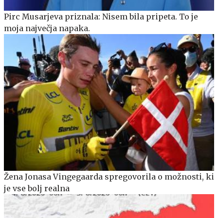
Pirc Musarjeva priznala: Nisem bila pripeta. To je
moja največja napaka.
Žena Jonasa Vingegaarda spregovorila o možnosti, ki
je vse bolj realna