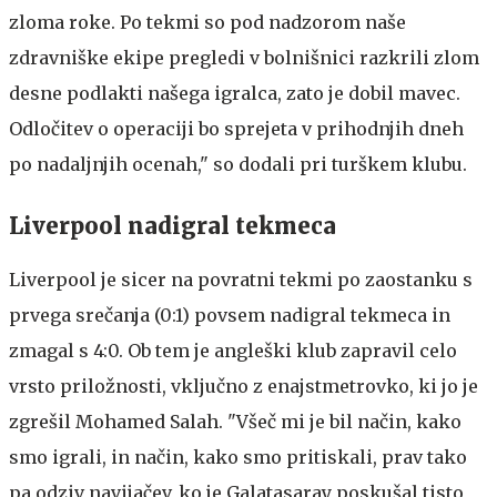
zloma roke. Po tekmi so pod nadzorom naše
zdravniške ekipe pregledi v bolnišnici razkrili zlom
desne podlakti našega igralca, zato je dobil mavec.
Odločitev o operaciji bo sprejeta v prihodnjih dneh
po nadaljnjih ocenah," so dodali pri turškem klubu.
Liverpool nadigral tekmeca
Liverpool je sicer na povratni tekmi po zaostanku s
prvega srečanja (0:1) povsem nadigral tekmeca in
zmagal s 4:0. Ob tem je angleški klub zapravil celo
vrsto priložnosti, vključno z enajstmetrovko, ki jo je
zgrešil Mohamed Salah. "Všeč mi je bil način, kako
smo igrali, in način, kako smo pritiskali, prav tako
pa odziv navijačev, ko je Galatasaray poskušal tisto,