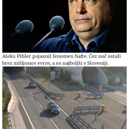
Aleks Pihler pojasnil fenomen Nafte. Čez noč ostali
brez milijonov evrov, a so najboljši v Sloveniji.