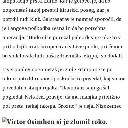
amputacijo prsta. Edino, kar je gotovo, je, da bo
nogometaš takoj prestal kirurški poseg, kar je
potrdil tudi klub. Galatasaray je namreč sporočil, da
je Langova poškodba resna in da bo potrebna
operacija. "Hudo si je porezal palec desne roke in v
prihodnjih urah bo operiran v Liverpoolu, pri čemer
bo sodelovala tudi naša zdravniška ekipa," so dodali.
Liverpoolov nogometaš Jeremie Frimpong je po
tekmi potrdil resnost poškodbe in povedal, kaj so mu
povedali o stanju rojaka. "Ravnokar sem ga šel
pogledat. Nekateri pravijo, da mu manjka približno
pol prsta, nekaj takega. Grozno," je dejal Nizozemec.