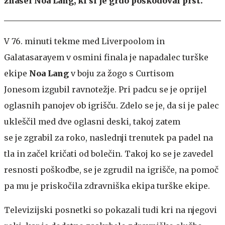
znašel Noa Lang, ki si je grdo poškodoval prst.
V 76. minuti tekme med Liverpoolom in
Galatasarayem v osmini finala je napadalec turške
ekipe
Noa Lang
v boju za žogo s Curtisom
Jonesom izgubil ravnotežje. Pri padcu se je oprijel
oglasnih panojev ob igrišču. Zdelo se je, da si je palec
ukleščil med dve oglasni deski, takoj zatem
se je zgrabil za roko, naslednji trenutek pa padel na
tla in začel kričati od bolečin. Takoj ko se je zavedel
resnosti poškodbe, se je zgrudil na igrišče, na pomoč
pa mu je priskočila zdravniška ekipa turške ekipe.
Televizijski posnetki so pokazali tudi kri na njegovi