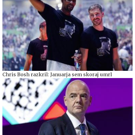
Chris Bosh razkril: Januarja sem skoraj umrl