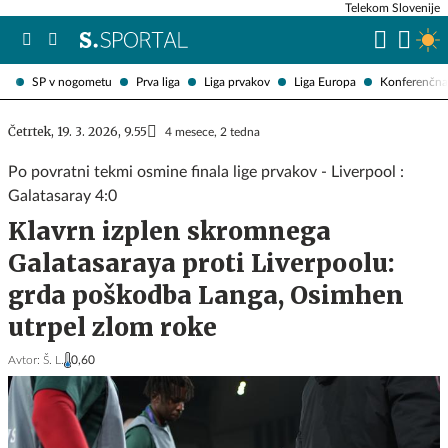
Telekom Slovenije
SP v nogometu
Prva liga
Liga prvakov
Liga Europa
Konferenčna 
Četrtek, 19. 3. 2026, 9.55
4 mesece, 2 tedna
Po povratni tekmi osmine finala lige prvakov - Liverpool :
Galatasaray 4:0
Klavrn izplen skromnega
Galatasaraya proti Liverpoolu:
grda poškodba Langa, Osimhen
utrpel zlom roke
Avtor:
Š. L.
0,60