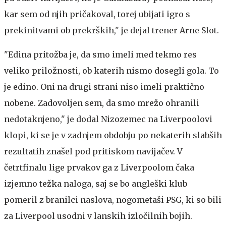
kar sem od njih pričakoval, torej ubijati igro s
prekinitvami ob prekrških," je dejal trener Arne Slot.
"Edina pritožba je, da smo imeli med tekmo res
veliko priložnosti, ob katerih nismo dosegli gola. To
je edino. Oni na drugi strani niso imeli praktično
nobene. Zadovoljen sem, da smo mrežo ohranili
nedotaknjeno," je dodal Nizozemec na Liverpoolovi
klopi, ki se je v zadnjem obdobju po nekaterih slabših
rezultatih znašel pod pritiskom navijačev. V
četrtfinalu lige prvakov ga z Liverpoolom čaka
izjemno težka naloga, saj se bo angleški klub
pomeril z branilci naslova, nogometaši PSG, ki so bili
za Liverpool usodni v lanskih izločilnih bojih.