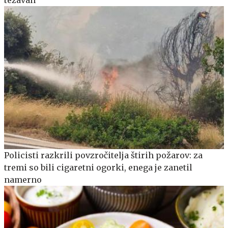
težavah
Policisti razkrili povzročitelja štirih požarov: za
tremi so bili cigaretni ogorki, enega je zanetil
namerno