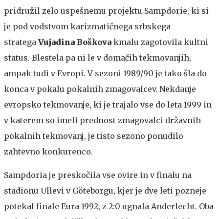
pridružil zelo uspešnemu projektu Sampdorie, ki si
je pod vodstvom karizmatičnega srbskega
stratega
Vujadina Boškova
kmalu zagotovila kultni
status. Blestela pa ni le v domačih tekmovanjih,
ampak tudi v Evropi. V sezoni 1989/90 je tako šla do
konca v pokalu pokalnih zmagovalcev. Nekdanje
evropsko tekmovanje, ki je trajalo vse do leta 1999 in
v katerem so imeli prednost zmagovalci državnih
pokalnih tekmovanj, je tisto sezono ponudilo
zahtevno konkurenco.
Sampdoria je preskočila vse ovire in v finalu na
stadionu Ullevi v Göteborgu, kjer je dve leti pozneje
potekal finale Eura 1992, z 2:0 ugnala Anderlecht. Oba