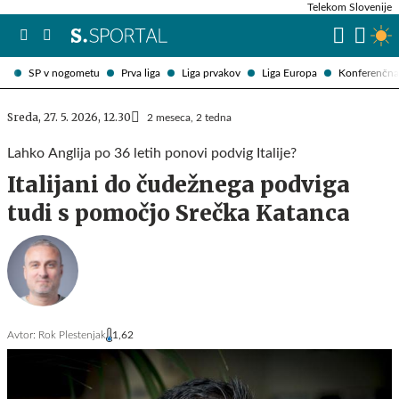
Telekom Slovenije
SP v nogometu
Prva liga
Liga prvakov
Liga Europa
Konferenčna 
Sreda, 27. 5. 2026, 12.30
2 meseca, 2 tedna
Lahko Anglija po 36 letih ponovi podvig Italije?
Italijani do čudežnega podviga
tudi s pomočjo Srečka Katanca
Avtor:
Rok Plestenjak
1,62