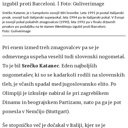
Srečko Katanec je s Sampdorio osvojil štiri lovorike. Leta 1991 je postal italijanski
prvak, osvojil tudi italijanski superpokal, leta 1994 pa še italijanski pokal. V Evropi
je osvojil pokal pokalnih zmagovalcev (1990), leta 1992 pa v finalu državnih
prvakov po podaljšku na še starem Wembleyju izgubil proti Barceloni.
Foto: Guliverimage
Pri enem izmed treh zmagovalcev pa se je
odmevnega uspeha veselil tudi slovenski nogometaš.
To je bil
Srečko Katanec
. Eden najboljših
nogometašev, ki so se kadarkoli rodili na slovenskih
tleh, je včasih spadal med jugoslovansko elito. Po
Olimpiji je izkušnje nabiral še pri zagrebškem
Dinamu in beograjskem Partizanu, nato pa ga je pot
ponesla v Nemčijo (Stuttgart).
Še stopničko več je dočakal v Italiji, kjer se je