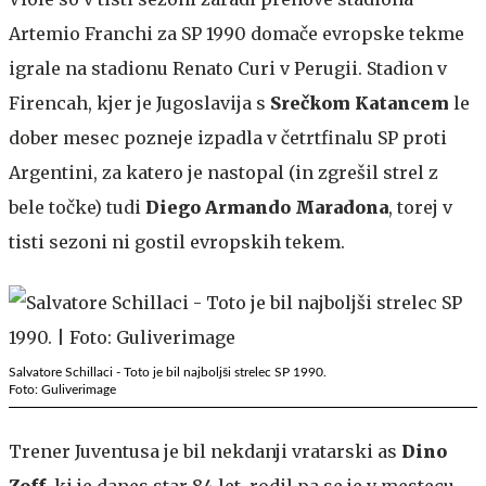
Artemio Franchi za SP 1990 domače evropske tekme
igrale na stadionu Renato Curi v Perugii. Stadion v
Firencah, kjer je Jugoslavija s
Srečkom Katancem
le
dober mesec pozneje izpadla v četrtfinalu SP proti
Argentini, za katero je nastopal (in zgrešil strel z
bele točke) tudi
Diego Armando Maradona
, torej v
tisti sezoni ni gostil evropskih tekem.
Salvatore Schillaci - Toto je bil najboljši strelec SP 1990.
Foto: Guliverimage
Trener Juventusa je bil nekdanji vratarski as
Dino
Zoff,
ki je danes star 84 let, rodil pa se je v mestecu