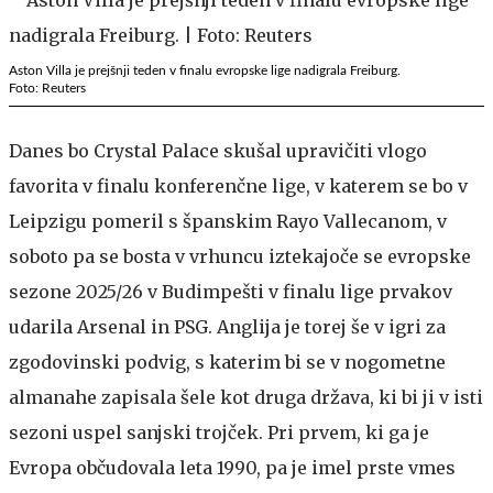
Aston Villa je prejšnji teden v finalu evropske lige nadigrala Freiburg.
Foto: Reuters
Danes bo Crystal Palace skušal upravičiti vlogo
favorita v finalu konferenčne lige, v katerem se bo v
Leipzigu pomeril s španskim Rayo Vallecanom, v
soboto pa se bosta v vrhuncu iztekajoče se evropske
sezone 2025/26 v Budimpešti v finalu lige prvakov
udarila Arsenal in PSG. Anglija je torej še v igri za
zgodovinski podvig, s katerim bi se v nogometne
almanahe zapisala šele kot druga država, ki bi ji v isti
sezoni uspel sanjski trojček. Pri prvem, ki ga je
Evropa občudovala leta 1990, pa je imel prste vmes