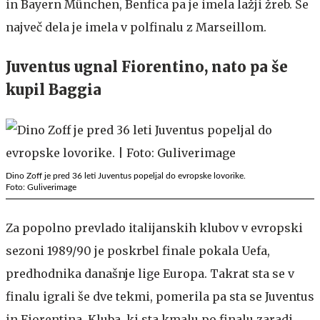
in Bayern München, Benfica pa je imela lažji žreb. Še
največ dela je imela v polfinalu z Marseillom.
Juventus ugnal Fiorentino, nato pa še
kupil Baggia
Dino Zoff je pred 36 leti Juventus popeljal do evropske lovorike.
Foto: Guliverimage
Za popolno prevlado italijanskih klubov v evropski
sezoni 1989/90 je poskrbel finale pokala Uefa,
predhodnika današnje lige Europa. Takrat sta se v
finalu igrali še dve tekmi, pomerila pa sta se Juventus
in Fiorentina. Kluba, ki sta kmalu po finalu zaradi