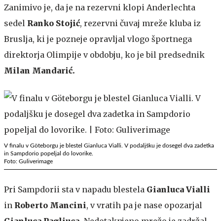
Zanimivo je, da je na rezervni klopi Anderlechta
sedel
Ranko Stojić
, rezervni čuvaj mreže kluba iz
Bruslja, ki je pozneje opravljal vlogo športnega
direktorja Olimpije v obdobju, ko je bil predsednik
Milan Mandarić.
V finalu v Göteborgu je blestel Gianluca Vialli. V podaljšku je dosegel dva zadetka
in Sampdorio popeljal do lovorike.
Foto: Guliverimage
Pri Sampdorii sta v napadu blestela
Gianluca Vialli
in
Roberto Mancini
, v vratih pa je nase opozarjal
Gianluca Pagliuca.
Nedotaknjeno mrežo je zadržal