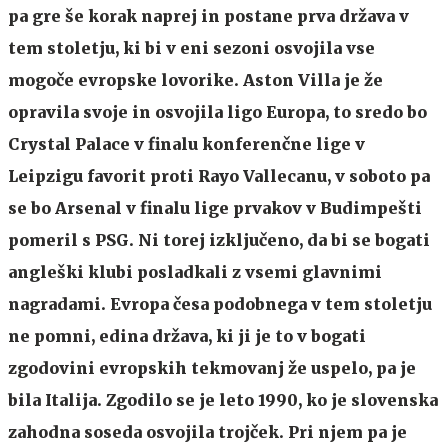
pa gre še korak naprej in postane prva država v
tem stoletju, ki bi v eni sezoni osvojila vse
mogoče evropske lovorike. Aston Villa je že
opravila svoje in osvojila ligo Europa, to sredo bo
Crystal Palace v finalu konferenčne lige v
Leipzigu favorit proti Rayo Vallecanu, v soboto pa
se bo Arsenal v finalu lige prvakov v Budimpešti
pomeril s PSG. Ni torej izključeno, da bi se bogati
angleški klubi posladkali z vsemi glavnimi
nagradami. Evropa česa podobnega v tem stoletju
ne pomni, edina država, ki ji je to v bogati
zgodovini evropskih tekmovanj že uspelo, pa je
bila Italija. Zgodilo se je leto 1990, ko je slovenska
zahodna soseda osvojila trojček. Pri njem pa je