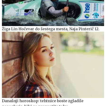
Žiga Lin Hočevar do šestega mesta, Naja Pinterič 12.
Današnji horoskop: tehtnice boste zgladile