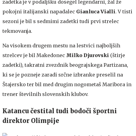
zadetka je v podaljšku dosegel legendarni, žal že
pokojni italijanski napadalec
Gianluca Vialli
. V tisti
sezoni je bil s sedmimi zadetki tudi prvi strelec
tekmovanja.
Na visokem drugem mestu na lestvici najboljših
strelcev je bil Makedonec
Milko Djurovski
(štirje
zadetki), takratni zvezdnik beograjskega Partizana,
ki se je pozneje zaradi srčne izbranke preselil na
Štajersko ter bil med drugim nogometaš Maribora in
trener številnih slovenskih klubov.
Katancu čestital tudi bodoči športni
direktor Olimpije