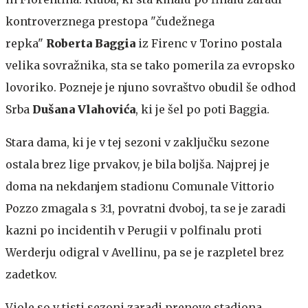
kontroverznega prestopa "čudežnega
repka"
Roberta Baggia
iz Firenc v Torino postala
velika sovražnika, sta se tako pomerila za evropsko
lovoriko. Pozneje je njuno sovraštvo obudil še odhod
Srba
Dušana Vlahovića
, ki je šel po poti Baggia.
Stara dama, ki je v tej sezoni v zaključku sezone
ostala brez lige prvakov, je bila boljša. Najprej je
doma na nekdanjem stadionu Comunale Vittorio
Pozzo zmagala s 3:1, povratni dvoboj, ta se je zaradi
kazni po incidentih v Perugii v polfinalu proti
Werderju odigral v Avellinu, pa se je razpletel brez
zadetkov.
Viole so v tisti sezoni zaradi prenove stadiona