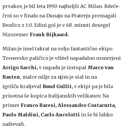
prvakov, je bil leta 1990 najboljši AC Milan. Rdeče-
črni so v finalu na Dunaju na Praterju premagali
Benfico z 1:0. Edini gol je v 68. minuti dosegel
Nizozemec
Frank Rijkaard.
Milan je imel takrat na voljo fantastično ekipo.
Trenersko paličico je vihtel napadalno usmerjeni
Arrigo Sacchi,
v napadu je izstopal
Marco van
Basten
, malce nižje za njim je stal in na
igrišču kraljeval
Ruud Gullit,
v ekipi pa je bila
prisotna še kopica italijanskih velikanov. Na
primer
Franco Baresi, Alessandro Costacurta,
Paolo Maldini, Carlo Ancelotti
in še bi lahko
naštevali.