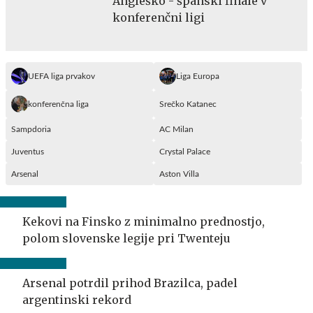
Angleško - španski finale v
konferenčni ligi
UEFA liga prvakov
Liga Europa
konferenčna liga
Srečko Katanec
Sampdoria
AC Milan
Juventus
Crystal Palace
Arsenal
Aston Villa
Kekovi na Finsko z minimalno prednostjo,
polom slovenske legije pri Twenteju
Arsenal potrdil prihod Brazilca, padel
argentinski rekord