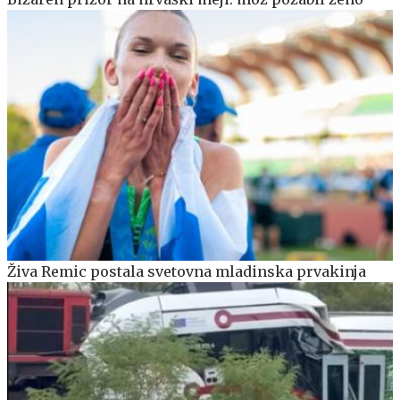
Živa Remic postala svetovna mladinska prvakinja