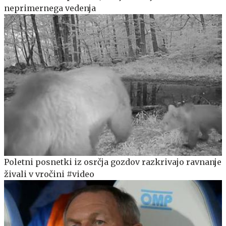
neprimernega vedenja
Poletni posnetki iz osrčja gozdov razkrivajo ravnanje
živali v vročini #video