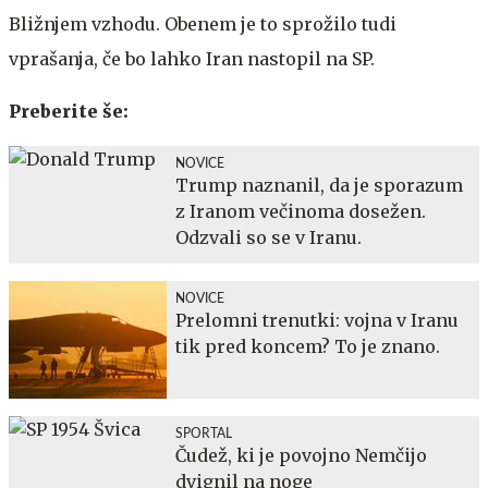
Bližnjem vzhodu. Obenem je to sprožilo tudi
vprašanja, če bo lahko Iran nastopil na SP.
Preberite še:
NOVICE
Trump naznanil, da je sporazum
z Iranom večinoma dosežen.
Odzvali so se v Iranu.
NOVICE
Prelomni trenutki: vojna v Iranu
tik pred koncem? To je znano.
SPORTAL
Čudež, ki je povojno Nemčijo
dvignil na noge