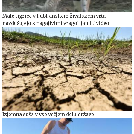
Male tigrice v ljubljanskem živalskem vrtu
navdušujejo z nagajivimi vragolijami #video
Izjemna suša v vse večjem delu države