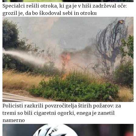
Specialci rešili otroka, ki ga je v hiši zadrževal oče:
grozil je, da bo škodoval sebi in otroku
Policisti razkrili povzročitelja štirih požarov: za
tremi so bili cigaretni ogorki, enega je zanetil
namerno