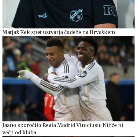
Matjaž Kek spet ustvarja čudeže na Hrvaškem
Jasno sporočilo Reala Madrid Viniciusu: Nihče ni
večji od kluba