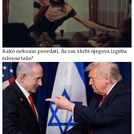
Kako nekomu povedati, da vas skrbi njegova izguba
telesne teže?