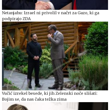
Netanjahu: Izrael ni privolil v načrt za Gazo, ki ga
podpirajo ZDA
Vučić izrekel besede, ki jih Zelenski noče slišati:
Bojim se, da nas čaka težka zima