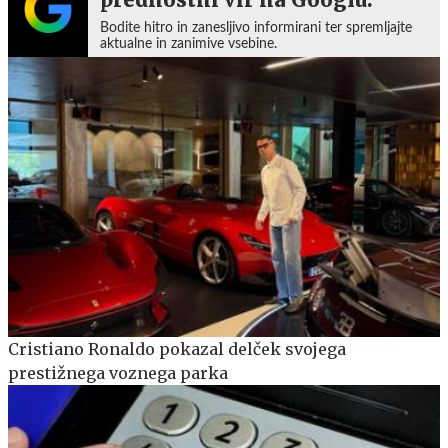
Bodite hitro in zanesljivo informirani ter spremljajte
aktualne in zanimive vsebine.
Cristiano Ronaldo pokazal delček svojega
prestižnega voznega parka