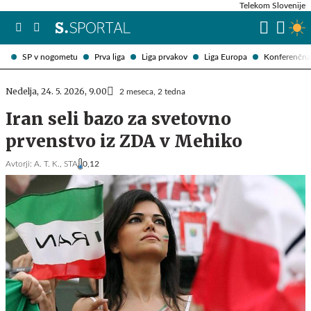
Telekom Slovenije
SP v nogometu
Prva liga
Liga prvakov
Liga Europa
Konferenčna 
Nedelja, 24. 5. 2026, 9.00
2 meseca, 2 tedna
Iran seli bazo za svetovno
prvenstvo iz ZDA v Mehiko
Avtorji:
A. T. K.,
STA
0,12