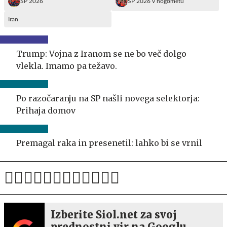
SP 2026
SP 2026 v nogometu
Iran
Trump: Vojna z Iranom se ne bo več dolgo
vlekla. Imamo pa težavo.
Po razočaranju na SP našli novega selektorja:
Prihaja domov
Premagal raka in presenetil: lahko bi se vrnil
Izberite Siol.net za svoj
prednostni vir na Googlu.