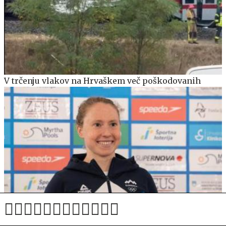
V trčenju vlakov na Hrvaškem več poškodovanih