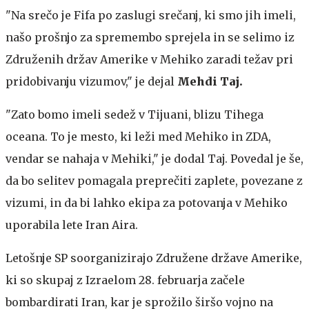
"Na srečo je Fifa po zaslugi srečanj, ki smo jih imeli,
našo prošnjo za spremembo sprejela in se selimo iz
Združenih držav Amerike v Mehiko zaradi težav pri
pridobivanju vizumov," je dejal
Mehdi Taj.
"Zato bomo imeli sedež v Tijuani, blizu Tihega
oceana. To je mesto, ki leži med Mehiko in ZDA,
vendar se nahaja v Mehiki," je dodal Taj. Povedal je še,
da bo selitev pomagala preprečiti zaplete, povezane z
vizumi, in da bi lahko ekipa za potovanja v Mehiko
uporabila lete Iran Aira.
Letošnje SP soorganizirajo Združene države Amerike,
ki so skupaj z Izraelom 28. februarja začele
bombardirati Iran, kar je sprožilo širšo vojno na