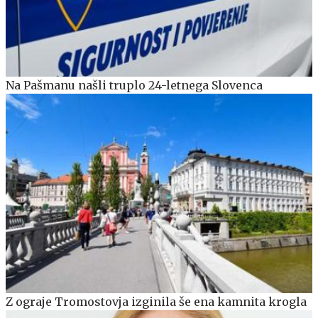
Na Pašmanu našli truplo 24-letnega Slovenca
Z ograje Tromostovja izginila še ena kamnita krogla