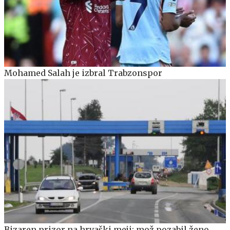
Mohamed Salah je izbral Trabzonspor
Bizaren prizor na hrvaški meji: mož pozabil ženo