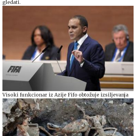
gledati.
Visoki funkcionar iz Azije Fifo obtožuje izsiljevanja