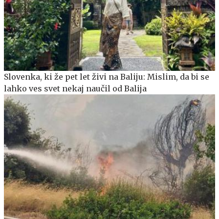
Slovenka, ki že pet let živi na Baliju: Mislim, da bi se
lahko ves svet nekaj naučil od Balija