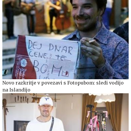
Novo razkritje v povezavi s Fotopubom: sledi vodijo
na Islandijo