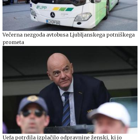
Večerna nezgoda avtobusa Ljubljanskega potniškega
prometa
Uefa potrdila izplačilo odpravnine ženski, ki jo