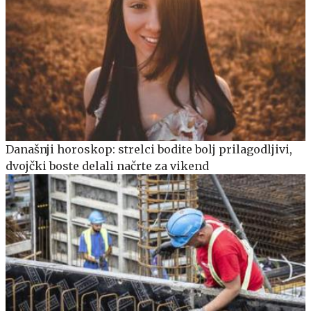
Današnji horoskop: strelci bodite bolj prilagodljivi,
dvojčki boste delali načrte za vikend