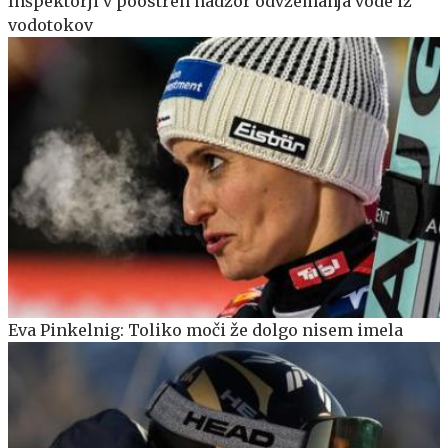
Inšpektorji v poostren nadzor odvzemanja vode iz
vodotokov
Eva Pinkelnig: Toliko moči že dolgo nisem imela