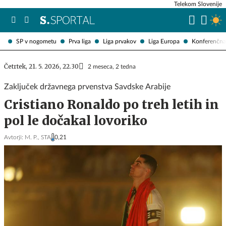
Telekom Slovenije
SP v nogometu
Prva liga
Liga prvakov
Liga Europa
Konferenčna 
Četrtek, 21. 5. 2026, 22.30
2 meseca, 2 tedna
Zaključek državnega prvenstva Savdske Arabije
Cristiano Ronaldo po treh letih in
pol le dočakal lovoriko
Avtorji:
M. P.,
STA
0,21