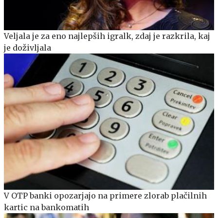
Veljala je za eno najlepših igralk, zdaj je razkrila, kaj
je doživljala
V OTP banki opozarjajo na primere zlorab plačilnih
kartic na bankomatih