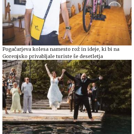
Pogačarjeva kolesa namesto rož in ideje, ki bi na
Gorenjsko privabljale turiste še desetletja