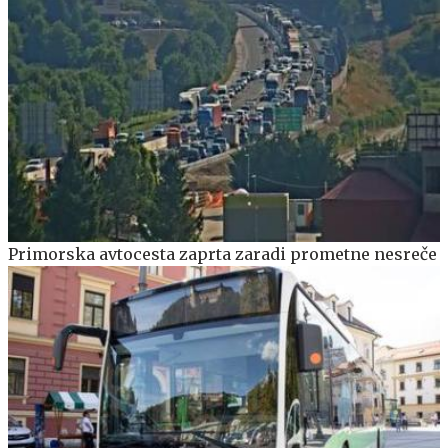
Primorska avtocesta zaprta zaradi prometne nesreče