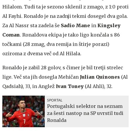
Hilalom. Tudi ta je sezono sklenil z zmago, z 1:0 proti
Al Fayhi. Ronaldo je na zadnji tekmi dosegel dva gola.
Za Al Nassr sta zadela še
Sadio Mane
in
Kingsley
Coman
. Ronaldova ekipa je tako ligo končala s 86
točkami (28 zmag, dva remija in štirje porazi)
oziroma z dvema več od Al Hilala.
Ronaldo je zabil 28 golov, s čimer je bil tretji strelec
lige. Več sta jih dosegla Mehičan
Julian Quinones
(Al
Qadsiah), 33, in Anglež
Ivan Toney
(Al Ahli), 32.
SPORTAL
Portugalski selektor na seznam
za šesti nastop na SP uvrstil tudi
Ronalda