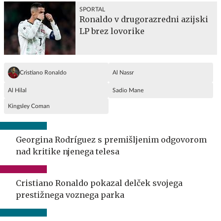
SPORTAL
Ronaldo v drugorazredni azijski
LP brez lovorike
Cristiano Ronaldo
Al Nassr
Al Hilal
Sadio Mane
Kingsley Coman
Georgina Rodríguez s premišljenim odgovorom
nad kritike njenega telesa
Cristiano Ronaldo pokazal delček svojega
prestižnega voznega parka