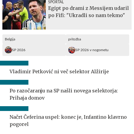
SPORTAL
Egipt po drami z Messijem udaril
po Fifi: "Ukradli so nam tekmo"
Belgija
pritožba
SP 2026
SP 2026 v nogometu
Vladimir Petković ni več selektor Alžirije
Po razočaranju na SP našli novega selektorja:
Prihaja domov
Načrt Čeferina uspel: konec je, Infantino klavrno
pogorel