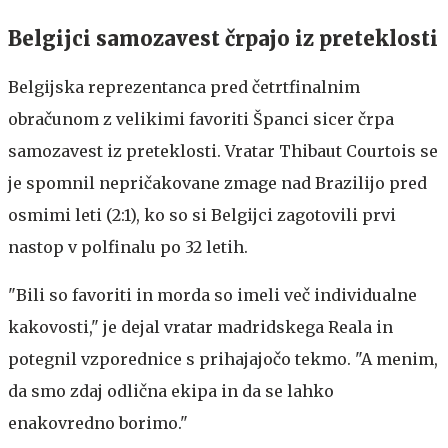
Belgijci samozavest črpajo iz preteklosti
Belgijska reprezentanca pred četrtfinalnim
obračunom z velikimi favoriti Španci sicer črpa
samozavest iz preteklosti. Vratar Thibaut Courtois se
je spomnil nepričakovane zmage nad Brazilijo pred
osmimi leti (2:1), ko so si Belgijci zagotovili prvi
nastop v polfinalu po 32 letih.
"Bili so favoriti in morda so imeli več individualne
kakovosti," je dejal vratar madridskega Reala in
potegnil vzporednice s prihajajočo tekmo. "A menim,
da smo zdaj odlična ekipa in da se lahko
enakovredno borimo."