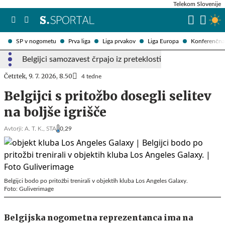
Telekom Slovenije
SP v nogometu
Prva liga
Liga prvakov
Liga Europa
Konferenčna 
Belgijci samozavest črpajo iz preteklosti
Četrtek, 9. 7. 2026, 8.50
4 tedne
Belgijci s pritožbo dosegli selitev
na boljše igrišče
Avtorji:
A. T. K.,
STA
0,29
Belgijci bodo po pritožbi trenirali v objektih kluba Los Angeles Galaxy.
Foto: Guliverimage
Belgijska nogometna reprezentanca ima na