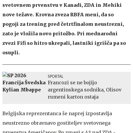
svetovnem prvenstvu v Kanadi, ZDA in Mehiki
nove težave. Krovna zveza RBFA meni, da so
pogoji za trening pred četrtfinalom neustrezni,
zato je vložila novo pritožbo. Pri mednarodni
zvezi Fifi so hitro ukrepali, lastniki igrišča pa so
osupli.
SPORTAL
Francozi se ne bojijo
argentinskega sodnika, Olisov
rumeni karton ostaja
Belgijska reprezentanca še naprej izpostavlja
neustrezno obravnavo gostiteljev svetovnega
prvenstva Američanov. Po zmagi s 4:1 nad ZDA -