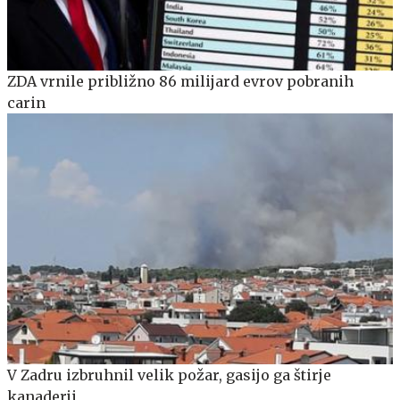
ZDA vrnile približno 86 milijard evrov pobranih
carin
V Zadru izbruhnil velik požar, gasijo ga štirje
kanaderji