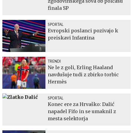
zgodovinskega šova ob polčasu
finala SP
SPORTAL
Evropski poslanci pozivajo k
preiskavi Infantina
TRENDI
Ne le z goli, Erling Haaland
navdušuje tudi z zbirko torbic
Hermès
SPORTAL
Konec ere za Hrvaško: Dalić
napadel Fifo in se umaknil z
mesta selektorja