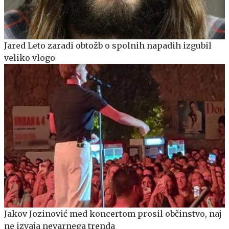
Jared Leto zaradi obtožb o spolnih napadih izgubil
veliko vlogo
Jakov Jozinović med koncertom prosil občinstvo, naj
ne izvaja nevarnega trenda