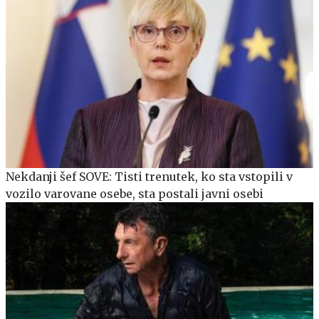
Nekdanji šef SOVE: Tisti trenutek, ko sta vstopili v
vozilo varovane osebe, sta postali javni osebi