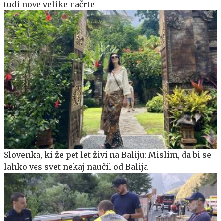
tudi nove velike načrte
Slovenka, ki že pet let živi na Baliju: Mislim, da bi se
lahko ves svet nekaj naučil od Balija