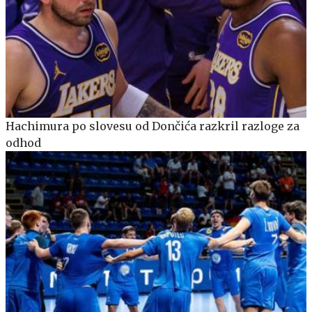
Hachimura po slovesu od Dončića razkril razloge za
odhod