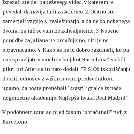
Izrezali ste del papeževega videa, v katerem je
povedal, da navija tudi za Atlético. 2. Očitno ste
zamenjali vzgojo s hvaležnostjo, a da ne bo nobenega
dvoma: za nič se vam ne zahvaljujemo. 3. Nobene
ponudbe za Juliana ne preučujemo, niti je ne
obravnavamo. 4. Kako se ne bi dobro razumeli, ko pa
nas spravljate v smeh še bolj kot Barcelona," so bili
pikri pri Atleticu in nato dodali: "P. S. Ob izkoriščanju
dobrih odnosov z vašim novim predsednikom
upamo, da boste prenehali 'krasti' igralce iz naše
nogometne akademije. Najlepša hvala, Real Madrid!"
V podobnem tonu so pred časom "obračunali" tudi z
Barcelono.