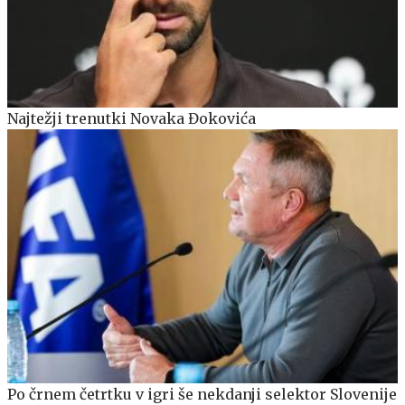
Najtežji trenutki Novaka Đokovića
Po črnem četrtku v igri še nekdanji selektor Slovenije