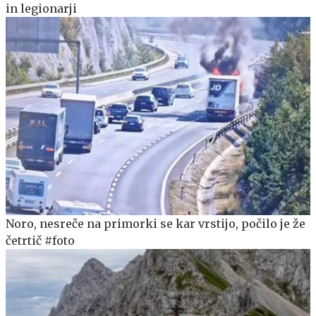
in legionarji
Noro, nesreče na primorki se kar vrstijo, počilo je že
četrtič #foto