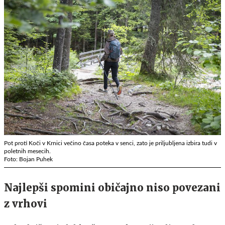
Pot proti Koči v Krnici večino časa poteka v senci, zato je priljubljena izbira tudi v
poletnih mesecih.
Foto: Bojan Puhek
Najlepši spomini običajno niso povezani
z vrhovi