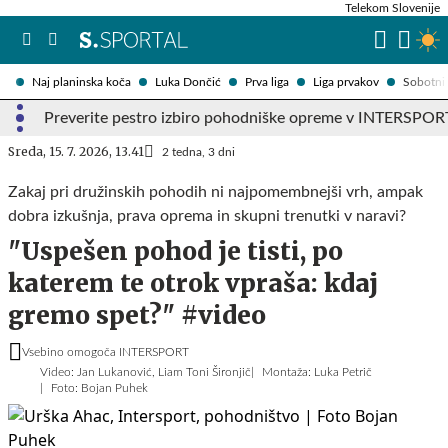
Telekom Slovenije
Naj planinska koča
Luka Dončić
Prva liga
Liga prvakov
Sobotni 
Preverite pestro izbiro pohodniške opreme v INTERSPOR
Sreda, 15. 7. 2026, 13.41
2 tedna, 3 dni
Zakaj pri družinskih pohodih ni najpomembnejši vrh, ampak
dobra izkušnja, prava oprema in skupni trenutki v naravi?
"Uspešen pohod je tisti, po
katerem te otrok vpraša: kdaj
gremo spet?" #video
Vsebino omogoča INTERSPORT
Video: Jan Lukanović, Liam Toni Šironjič
Montaža: Luka Petrič
Foto: Bojan Puhek