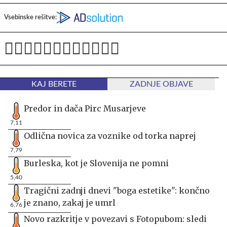
Vsebinske rešitve:
KAJ BERETE
ZADNJE OBJAVE
Predor in dača Pirc Musarjeve
7,11
Odlična novica za voznike od torka naprej
7,79
Burleska, kot je Slovenija ne pomni
5,40
Tragični zadnji dnevi "boga estetike": končno
je znano, zakaj je umrl
6,76
Novo razkritje v povezavi s Fotopubom: sledi