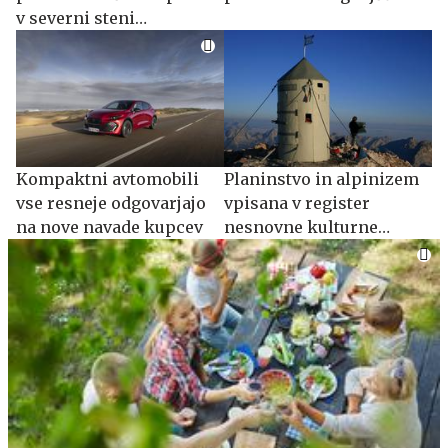
v severni steni
Mojstrovke
Kompaktni avtomobili
Planinstvo in alpinizem
vse resneje odgovarjajo
vpisana v register
na nove navade kupcev
nesnovne kulturne
dediščine