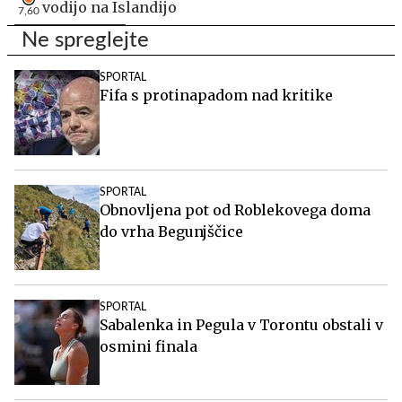
vodijo na Islandijo
7,60
Ne spreglejte
SPORTAL
Fifa s protinapadom nad kritike
SPORTAL
Obnovljena pot od Roblekovega doma
do vrha Begunjščice
SPORTAL
Sabalenka in Pegula v Torontu obstali v
osmini finala