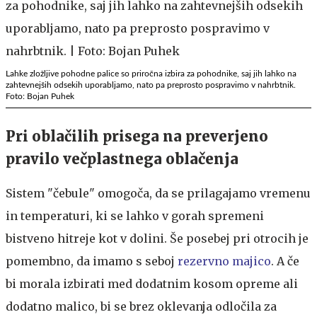
Lahke zložljive pohodne palice so priročna izbira za pohodnike, saj jih lahko na
zahtevnejših odsekih uporabljamo, nato pa preprosto pospravimo v nahrbtnik.
Foto: Bojan Puhek
Pri oblačilih prisega na preverjeno
pravilo večplastnega oblačenja
Sistem "čebule" omogoča, da se prilagajamo vremenu
in temperaturi, ki se lahko v gorah spremeni
bistveno hitreje kot v dolini. Še posebej pri otrocih je
pomembno, da imamo s seboj
rezervno majico
. A če
bi morala izbirati med dodatnim kosom opreme ali
dodatno malico, bi se brez oklevanja odločila za