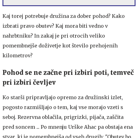
Kaj torej potrebuje družina za dober pohod? Kako
izbrati pravo obutev? Kaj mora biti vedno v
nahrbtniku? In zakaj je pri otrocih veliko
pomembnejše doživetje kot število prehojenih
kilometrov?
Pohod se ne začne pri izbiri poti, temveč
pri izbiri čevljev
Ko starši pripravljajo opremo za družinski izlet,
pogosto razmišljajo o tem, kaj vse morajo vzeti s
seboj. Rezervna oblačila, prigrizki, pijača, zaščita
pred soncem ... Po mnenju Urške Ahac pa obstaja ena
stvar, ki je pomembnejša od vseh drugih: "Obutev bo