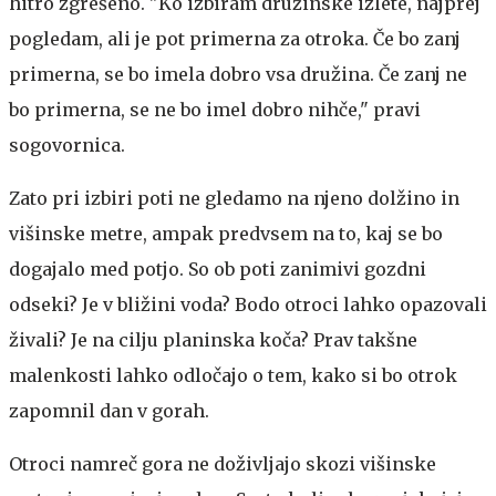
hitro zgrešeno. "Ko izbiram družinske izlete, najprej
pogledam, ali je pot primerna za otroka. Če bo zanj
primerna, se bo imela dobro vsa družina. Če zanj ne
bo primerna, se ne bo imel dobro nihče," pravi
sogovornica.
Zato pri izbiri poti ne gledamo na njeno dolžino in
višinske metre, ampak predvsem na to, kaj se bo
dogajalo med potjo. So ob poti zanimivi gozdni
odseki? Je v bližini voda? Bodo otroci lahko opazovali
živali? Je na cilju planinska koča? Prav takšne
malenkosti lahko odločajo o tem, kako si bo otrok
zapomnil dan v gorah.
Otroci namreč gora ne doživljajo skozi višinske