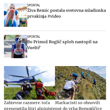
SPORTAL
Živa Remic postala svetovna mladinska
prvakinja #video
SPORTAL
Bo Primož Roglič sploh nastopil na
Vuelti?
Zahtevne razmere: toča
Markacisti so obnovili
presenetila štiri alpiniste
pot do vrha Begunjščice