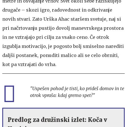
metre in osvajanje vrhov. Svet okoli sebe raziskujejo
drugače – skozi igro, radovednost in odkrivanje
novih stvari. Zato Urška Ahac staršem svetuje, naj si
pri načrtovanju pustijo dovolj manevrskega prostora
in ne vztrajajo pri cilju za vsako ceno. Če otrok
izgublja motivacijo, je pogosto bolj smiselno narediti
daljši postanek, ponuditi malico ali se celo obrniti,
kot pa vztrajati do vrha.
"Uspešen pohod je tisti, ko prideš domov in te
otrok vpraša: kdaj gremo spet?"
Predlog za družinski izlet: Koča v