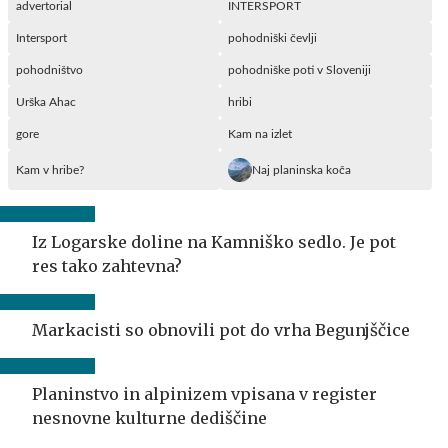
advertorial
INTERSPORT
Intersport
pohodniški čevlji
pohodništvo
pohodniške poti v Sloveniji
Urška Ahac
hribi
gore
Kam na izlet
Kam v hribe?
Naj planinska koča
Iz Logarske doline na Kamniško sedlo. Je pot
res tako zahtevna?
Markacisti so obnovili pot do vrha Begunjščice
Planinstvo in alpinizem vpisana v register
nesnovne kulturne dediščine