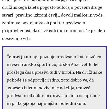
družinskega izleta pogosto odločajo povsem druge
stvari: pravilno izbrani čevlji, dovolj malice in vode,
zanimive postojanke ob poti ter predvsem
pripravljenost, da se včasih tudi obrnemo, še preden
dosežemo vrh.
Čeprav jo mnogi poznajo predvsem kot tekačico
in vsestransko športnico, Urška Ahac velik del
prostega časa preživi tudi v hribih. Na družinske
pohode se odpravlja redno, zato dobro ve, da
uspešen izlet ni odvisen le od cilja, temveč
predvsem od dobre priprave, primerne opreme
in prilagajanja najmlajšim pohodnikom.