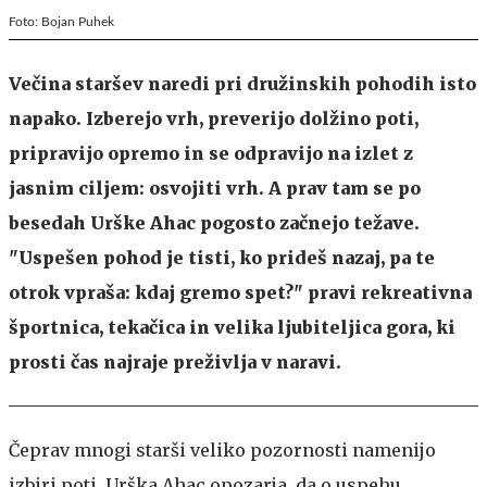
Foto: Bojan Puhek
Večina staršev naredi pri družinskih pohodih isto
napako. Izberejo vrh, preverijo dolžino poti,
pripravijo opremo in se odpravijo na izlet z
jasnim ciljem: osvojiti vrh. A prav tam se po
besedah Urške Ahac pogosto začnejo težave.
"Uspešen pohod je tisti, ko prideš nazaj, pa te
otrok vpraša: kdaj gremo spet?" pravi rekreativna
športnica, tekačica in velika ljubiteljica gora, ki
prosti čas najraje preživlja v naravi.
Čeprav mnogi starši veliko pozornosti namenijo
izbiri poti, Urška Ahac opozarja, da o uspehu