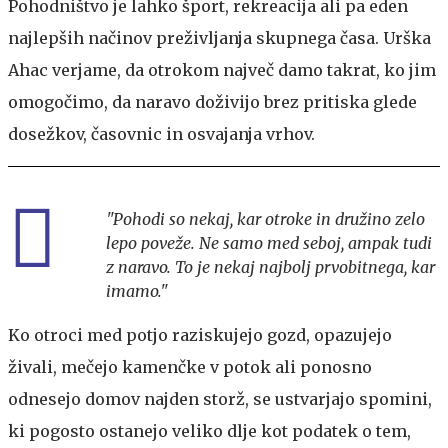
Pohodništvo je lahko šport, rekreacija ali pa eden
najlepših načinov preživljanja skupnega časa. Urška
Ahac verjame, da otrokom največ damo takrat, ko jim
omogočimo, da naravo doživijo brez pritiska glede
dosežkov, časovnic in osvajanja vrhov.
"Pohodi so nekaj, kar otroke in družino zelo
lepo poveže. Ne samo med seboj, ampak tudi
z naravo. To je nekaj najbolj prvobitnega, kar
imamo."
Ko otroci med potjo raziskujejo gozd, opazujejo
živali, mečejo kamenčke v potok ali ponosno
odnesejo domov najden storž, se ustvarjajo spomini,
ki pogosto ostanejo veliko dlje kot podatek o tem,