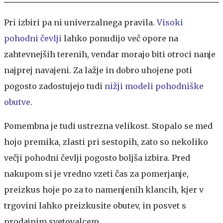
Pri izbiri pa ni univerzalnega pravila.
Visoki
pohodni čevlji
lahko ponudijo več opore na
zahtevnejših terenih, vendar morajo biti otroci nanje
najprej navajeni. Za lažje in dobro uhojene poti
pogosto zadostujejo tudi
nižji modeli pohodniške
obutve
.
Pomembna je tudi ustrezna velikost. Stopalo se med
hojo premika, zlasti pri sestopih, zato so nekoliko
večji pohodni čevlji pogosto boljša izbira. Pred
nakupom si je vredno vzeti čas za pomerjanje,
preizkus hoje po za to namenjenih klancih, kjer v
trgovini lahko preizkusite obutev, in posvet s
prodajnim svetovalcem.