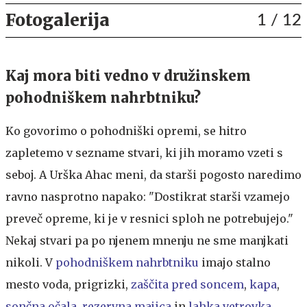
Fotogalerija
1
/ 12
Kaj mora biti vedno v družinskem
pohodniškem nahrbtniku?
Ko govorimo o pohodniški opremi, se hitro
zapletemo v sezname stvari, ki jih moramo vzeti s
seboj. A Urška Ahac meni, da starši pogosto naredimo
ravno nasprotno napako: "Dostikrat starši vzamejo
preveč opreme, ki je v resnici sploh ne potrebujejo."
Nekaj stvari pa po njenem mnenju ne sme manjkati
nikoli. V
pohodniškem nahrbtniku
imajo stalno
mesto voda, prigrizki,
zaščita pred soncem
,
kapa
,
sončna očala
,
rezervna majica
in
lahka vetrovka
.