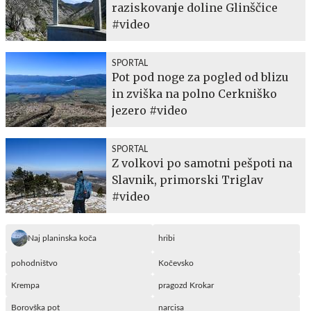
raziskovanje doline Glinščice
#video
SPORTAL
Pot pod noge za pogled od blizu
in zviška na polno Cerkniško
jezero #video
SPORTAL
Z volkovi po samotni pešpoti na
Slavnik, primorski Triglav
#video
Naj planinska koča
hribi
pohodništvo
Kočevsko
Krempa
pragozd Krokar
Borovška pot
narcisa