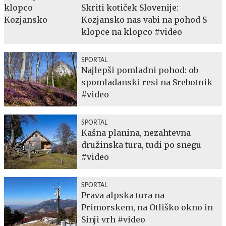
Skriti kotiček Slovenije:
Kozjansko nas vabi na pohod S
klopce na klopco #video
SPORTAL
Najlepši pomladni pohod: ob
spomladanski resi na Srebotnik
#video
SPORTAL
Kašna planina, nezahtevna
družinska tura, tudi po snegu
#video
SPORTAL
Prava alpska tura na
Primorskem, na Otliško okno in
Sinji vrh #video