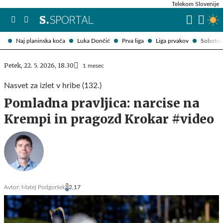
Telekom Slovenije
Naj planinska koča
Luka Dončić
Prva liga
Liga prvakov
Sobotni 
Petek, 22. 5. 2026, 18.30
1 mesec
Nasvet za izlet v hribe (132.)
Pomladna pravljica: narcise na
Krempi in pragozd Krokar #video
Avtor:
Matej Podgoršek
2,17