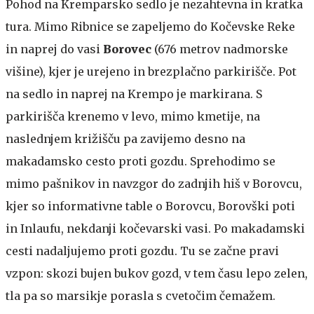
Pohod na Kremparsko sedlo je nezahtevna in kratka
tura. Mimo Ribnice se zapeljemo do Kočevske Reke
in naprej do vasi
Borovec
(676 metrov nadmorske
višine), kjer je urejeno in brezplačno parkirišče. Pot
na sedlo in naprej na Krempo je markirana. S
parkirišča krenemo v levo, mimo kmetije, na
naslednjem križišču pa zavijemo desno na
makadamsko cesto proti gozdu. Sprehodimo se
mimo pašnikov in navzgor do zadnjih hiš v Borovcu,
kjer so informativne table o Borovcu, Borovški poti
in Inlaufu, nekdanji kočevarski vasi. Po makadamski
cesti nadaljujemo proti gozdu. Tu se začne pravi
vzpon: skozi bujen bukov gozd, v tem času lepo zelen,
tla pa so marsikje porasla s cvetočim čemažem.