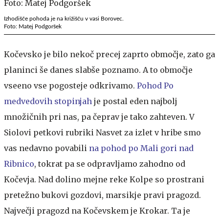
Izhodišče pohoda je na križišču v vasi Borovec.
Foto: Matej Podgoršek
Kočevsko je bilo nekoč precej zaprto območje, zato ga
planinci še danes slabše poznamo. A to območje
vseeno vse pogosteje odkrivamo.
Pohod Po
medvedovih stopinjah
je postal eden najbolj
množičnih pri nas, pa čeprav je tako zahteven. V
Siolovi petkovi rubriki Nasvet za izlet v hribe smo
vas nedavno povabili
na pohod po Mali gori nad
Ribnico
, tokrat pa se odpravljamo zahodno od
Kočevja. Nad dolino mejne reke Kolpe so prostrani
pretežno bukovi gozdovi, marsikje pravi pragozd.
Največji pragozd na Kočevskem je Krokar. Ta je