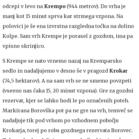
odcepi v levo na
Krempo
(944 metrov). Do vrha je
manj kot 15 minut sprva kar strmega vzpona. Na
polovici je še ena izvrstna razgledna točka na dolino
Kolpe. Sam vrh Krempe je porasel z gozdom, ima pa
vpisno skrinjico.
S Krempe se nato vrnemo nazaj na Kremparsko
sedlo in nadaljujemo v desno še v pragozd
Krokar
(74,5 hektarov). A na sam vrh se ne smemo povzpeti
(vseeno nas čaka 15, 20 minut vzpona). Gre za gozdni
rezervat, kjer se lahko hodi le po označenih poteh.
Markirana Borovška pot pa ne gre na vrh, temveč se
nadaljuje tik pod vrhom po vzhodnem pobočju
Krokarja, torej po robu gozdnega rezervata Borovec.