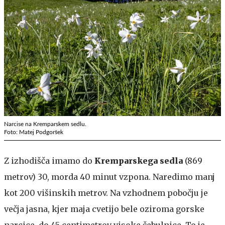
Narcise na Kremparskem sedlu.
Foto: Matej Podgoršek
Z izhodišča imamo do
Kremparskega sedla
(869
metrov) 30, morda 40 minut vzpona. Naredimo manj
kot 200 višinskih metrov. Na vzhodnem pobočju je
večja jasna, kjer maja cvetijo bele oziroma gorske