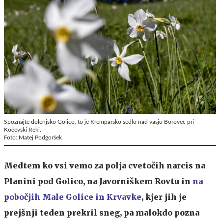
Spoznajte dolenjsko Golico, to je Kremparsko sedlo nad vasjo Borovec pri
Kočevski Reki.
Foto: Matej Podgoršek
Medtem ko vsi vemo za polja cvetočih narcis na
Planini pod Golico, na Javorniškem Rovtu in
na
pobočjih Male Golice in Krvavke
, kjer jih je
prejšnji teden prekril sneg, pa malokdo pozna