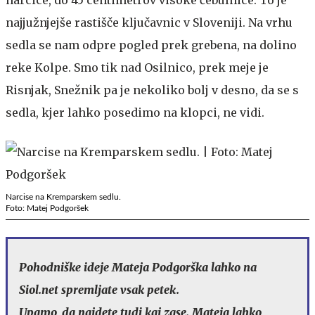
narcice, do 45 centimetrov visoke čebulnice. To je
najjužnjejše rastišče ključavnic v Sloveniji. Na vrhu
sedla se nam odpre pogled prek grebena, na dolino
reke Kolpe. Smo tik nad Osilnico, prek meje je
Risnjak, Snežnik pa je nekoliko bolj v desno, da se s
sedla, kjer lahko posedimo na klopci, ne vidi.
Narcise na Kremparskem sedlu.
Foto: Matej Podgoršek
Pohodniške ideje Mateja Podgorška lahko na
Siol.net spremljate vsak petek.
Upamo, da najdete tudi kaj zase. Mateja lahko