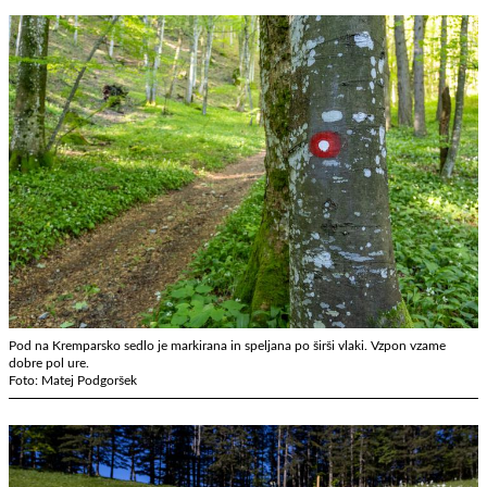
Pod na Kremparsko sedlo je markirana in speljana po širši vlaki. Vzpon vzame
dobre pol ure.
Foto: Matej Podgoršek